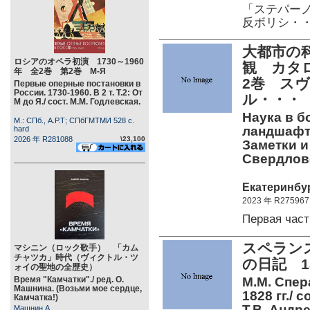
「ステパーノ
反ボリシ・
大都市の
ロシアのオペラ初演 1730～1960
観 カタ
年 全2巻 第2巻 М-Я
2巻 ス
Первые оперные постановки в
России. 1730-1960. В 2 т. Т.2: От
ル・・・
М до Я./ сост. М.М. Годлевская.
Наука в б
М.: СПб., А.Р.Т; СПбГМТМИ 528 c.
ландшафт 
hard
2026 年 R281088
\23,100
Заметки и
Свердловс
Екатеринбур
2023 年 R275967
Первая час
スペランス
マシニン（ロック歌手） 「カム
チャツカ」時代（ヴィクトル・ツ
の日記 18
ォイの聖地の全歴史）
Время "Камчатки"./ ред. О.
М.М. Спер
Машнина. (Возьми мое сердце,
1828 гг./ с
Камчатка!)
Т.В. Андре
Машнин А.