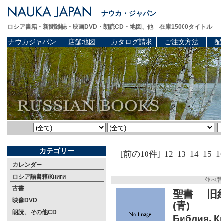
ナウカ・ジャパン
ロシア書籍・新聞雑誌・映画DVD・朗読CD・地図、他 在庫15000タイトル
ナウカジャパン
店舗地図
カタログ請求
ご注文方法
配
カテゴリー
[前の10件]
12
13
14
15
1
カレンダー
ロシア語書籍/Книги
並べ
古書
聖書 旧
映像DVD
(青)
朗読、その他CD
Библия. К