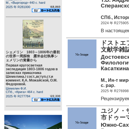
М., <Выргород> 440 c. hard
Сперанско
2025 年 R281000
\68,860
СПб., Истор
2024 年 R275905
В настоящ
ドストエ
文献学雑
シェメリン 1803～1806年の最初
Достоевск
の世界一周探検 露米会社執事シ
ェメリンの覚書から
Филологич
Первая кругосветная
Касаткина
экспедиция 1803-1806 годов в
записках приказчика
Шемелина./ сост.,вступ.ст.и
М., Ин-т ми
коммент. К.А. Можайской, О.М.
Федоровой.
c. pap.
Шемелин Ф.И.
2025 年 R276998
СПб., <Крига> 464 c. hard
2025 年 R277784
\22,330
Рецензируе
ユジノ・
市ドゥーマ
Южно-Сах