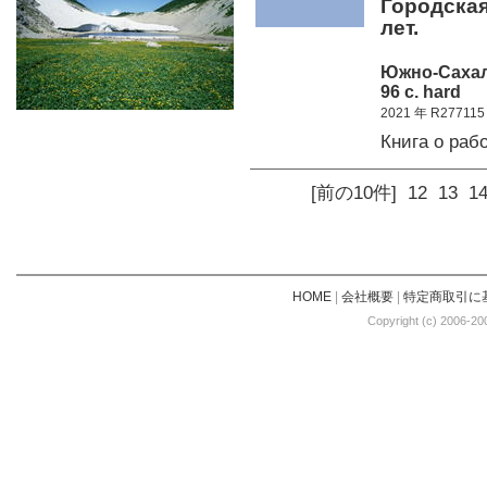
Городска
лет.
Южно-Сахал
96 c. hard
2021 年 R277115
Книга о ра
[前の10件]
12
13
1
HOME
|
会社概要
|
特定商取引に
Copyright (c) 2006-20