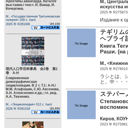
М., Центра
Архетипы авангарда. Каталог
выставки./ текст. И. Вакар, И.
искусства и
Кочергина.
2025 年 R275873
М., <Государственная Третьяковская
Издание к 
галерея> 200 c. hard
2025 年 R281006
\29,150
テギリム
ヘブラ
Книга Тег
Раши. (на 
М., <Книжник
現代人口学百科事典 全2巻 第1
2025 年 R276015
巻 А-Н
ラシとは、シ
Современная
と。中・・
демографическая
энциклопедия. В 2 т. Т.1: А-Н./
М.М. Агафошин, С.Ю. Аксенова,
ステパー
А.Н. Алексеенко и др.; гл. ред.
А.А. Ткаченко.
Степановс
М., <Энциклопедия> 512 c. hard
воспоминан
2026 年 R281318
\26,950
Киров, КОУН
2023 年 R275981