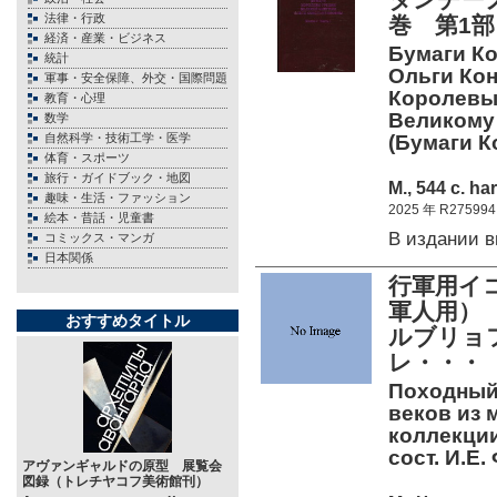
法律・行政
巻 第1
経済・産業・ビジネス
Бумаги К
統計
Ольги Кон
軍事・安全保障、外交・国際問題
Королевы
教育・心理
Великому 
数学
自然科学・技術工学・医学
(Бумаги 
体育・スポーツ
旅行・ガイドブック・地図
М., 544 c. ha
趣味・生活・ファッション
2025 年 R275994
絵本・昔話・児童書
В издании 
コミックス・マンガ
日本関係
行軍用イ
軍人用）
おすすめタイトル
ルブリョ
レ・・・
Походный 
веков из 
коллекции
сост. И.Е.
アヴァンギャルドの原型 展覧会
図録（トレチヤコフ美術館刊）