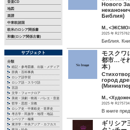
音楽CD
Нового За
地図
неканонич
Библия)
楽譜
中東欧諸国
М., <ЭКСМО>
欧米のロシア関係書
2025 年 R275762
和書(ロシア関係古書)
Библия. Кн
モスクワ
サブジェクト
都市…そ
分類
本）
総記・参考図書、出版・メディア
辞典・百科事典
Стихотвор
ロシア語学習
город др
ロシア語・スラヴ語
(Миниатюр
言語
文学・フォークロア
М., <Художе
美術・演劇・映画・バレエ・音楽
2025 年 R275734
哲学・思想・宗教
ロシア史・中東欧史・世界史
В книге пр
考古学・民族学・地理・地誌
シベリア・極東
ギリシア
東洋学・中央アジア・カフカス
タンチーノ
政治・社会