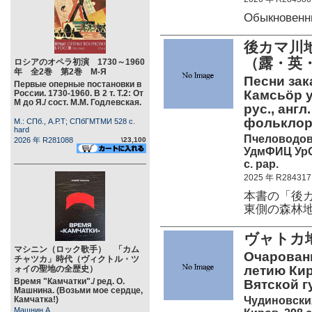
Обыкновенн
後カマ川
（露・英
ロシアのオペラ初演 1730～1960
年 全2巻 第2巻 М-Я
Песни зака
Первые оперные постановки в
Камсьӧр 
России. 1730-1960. В 2 т. Т.2: От
М до Я./ сост. М.М. Годлевская.
рус., англ
фольклор.
М.: СПб., А.Р.Т; СПбГМТМИ 528 c.
hard
Пчеловодова
2026 年 R281088
\23,100
УдмФИЦ УрО
c. pap.
2025 年 R284317
本書の「後
東側の森林
ヴャトカ
マシニン（ロック歌手） 「カム
Очаровани
チャツカ」時代（ヴィクトル・ツ
летию Кир
ォイの聖地の全歴史）
Время "Камчатки"./ ред. О.
Вятской г
Машнина. (Возьми мое сердце,
Чудиновских
Камчатка!)
Машнин А.