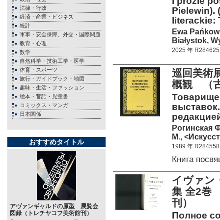
i prozie p
法律・行政
Pielewin).
経済・産業・ビジネス
literackie: 
統計
Ewa Pańkow
軍事・安全保障、外交・国際問題
Białystok, W
教育・心理
2025 年 R284625
数学
自然科学・技術工学・医学
体育・スポーツ
巡回美術
旅行・ガイドブック・地図
概観 （古
趣味・生活・ファッション
Товарище
絵本・昔話・児童書
выставок.
コミックス・マンガ
日本関係
редакцией 
Рогинская Ф
М., <Искусст
おすすめタイトル
1989 年 R284558
Книга посв
イヴァン・
集 全2巻
刊）
アヴァンギャルドの原型 展覧会
図録（トレチヤコフ美術館刊）
Полное с