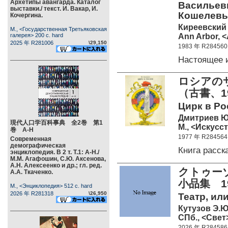
Архетипы авангарда. Каталог
Васильевич
выставки./ текст. И. Вакар, И.
Кошелевым
Кочергина.
Киреевский 
М., <Государственная Третьяковская
Ann Arbor, <
галерея> 200 c. hard
2025 年 R281006
\29,150
1983 年 R284560
Настоящее 
ロシアの
（古書、1
Цирк в Рос
Дмитриев Ю
現代人口学百科事典 全2巻 第1
М., <Искусст
巻 А-Н
1977 年 R284564
Современная
демографическая
Книга расс
энциклопедия. В 2 т. Т.1: А-Н./
М.М. Агафошин, С.Ю. Аксенова,
А.Н. Алексеенко и др.; гл. ред.
クトゥー
А.А. Ткаченко.
小品集 1
М., <Энциклопедия> 512 c. hard
2026 年 R281318
\26,950
Театр, ил
Кутузов Э.Ю
СПб., <Свет>
2026 年 R284586