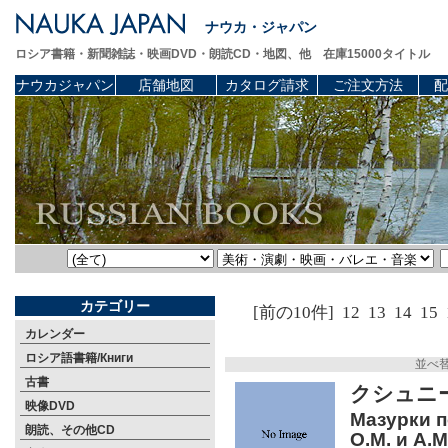
ナウカ・ジャパン
ロシア書籍・新聞雑誌・映画DVD・朗読CD・地図、他 在庫15000タイトル
ナウカジャパン
店舗地図
カタログ請求
ご注文方法
配
カテゴリー
[前の10件]
12
13
14
15
カレンダー
ロシア語書籍/Книги
並べ
古書
クシュニ
映像DVD
Мазурки по
朗読、その他CD
О.М. и А.