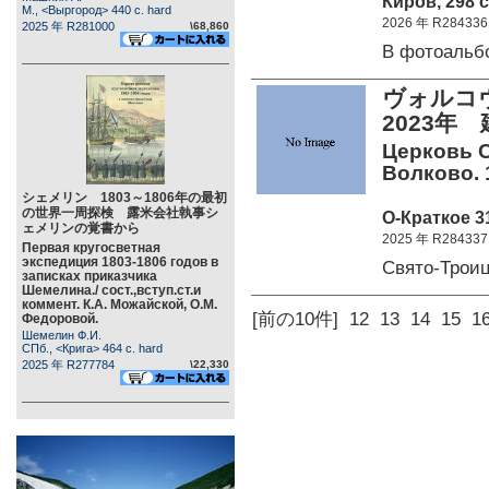
Киров, 298 c
М., <Выргород> 440 c. hard
2026 年 R284336
2025 年 R281000
\68,860
В фотоаль
ヴォルコ
2023年
Церковь 
Волково. 1
シェメリン 1803～1806年の最初
の世界一周探検 露米会社執事シ
О-Краткое 31
ェメリンの覚書から
2025 年 R284337
Первая кругосветная
экспедиция 1803-1806 годов в
Свято-Трои
записках приказчика
Шемелина./ сост.,вступ.ст.и
коммент. К.А. Можайской, О.М.
[前の10件]
12
13
14
15
1
Федоровой.
Шемелин Ф.И.
СПб., <Крига> 464 c. hard
2025 年 R277784
\22,330