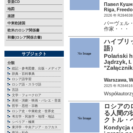
音楽CD
Павел Кушн
地図
Riga, Freedo
2026 年 R284638
楽譜
パーヴェル・
中東欧諸国
作家・・・
欧米のロシア関係書
和書(ロシア関係古書)
ハイブリ
語）
サブジェクト
Polański h
Jądrzyk, I
分類
"Załącznik
総記・参考図書、出版・メディア
辞典・百科事典
ロシア語学習
Warszawa, W
ロシア語・スラヴ語
2025 年 R284616
言語
Współautor
文学・フォークロア
美術・演劇・映画・バレエ・音楽
ロシアの
哲学・思想・宗教
ロシア史・中東欧史・世界史
る人間の
考古学・民族学・地理・地誌
クトル・
シベリア・極東
Kondycja c
東洋学・中央アジア・カフカス
政治・社会