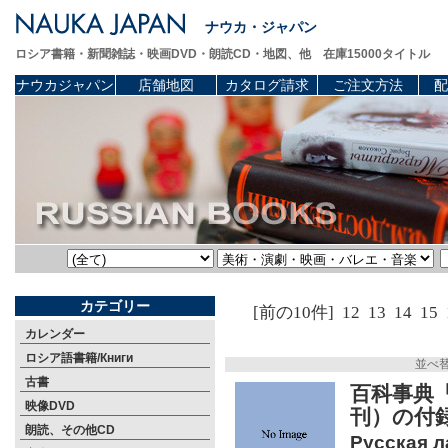
ナウカ・ジャパン
ロシア書籍・新聞雑誌・映画DVD・朗読CD・地図、他 在庫15000タイトル
ナウカジャパン
店舗地図
カタログ請求
ご注文方法
配
カテゴリー
[前の10件]
12
13
14
15
カレンダー
ロシア語書籍/Книги
並べ
古書
百科事典「
映像DVD
刊）の付
朗読、その他CD
Русская л