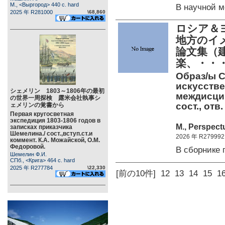
М., <Выргород> 440 c. hard
В научной 
2025 年 R281000
\68,860
ロシア＆
地方のイ
論文集（
楽、・・
Образ/ы С
искусстве
シェメリン 1803～1806年の最初
междисци
の世界一周探検 露米会社執事シ
сост., отв
ェメリンの覚書から
Первая кругосветная
экспедиция 1803-1806 годов в
М., Perspect
записках приказчика
Шемелина./ сост.,вступ.ст.и
2026 年 R279992
коммент. К.А. Можайской, О.М.
Федоровой.
В сборнике
Шемелин Ф.И.
СПб., <Крига> 464 c. hard
2025 年 R277784
\22,330
[前の10件]
12
13
14
15
1