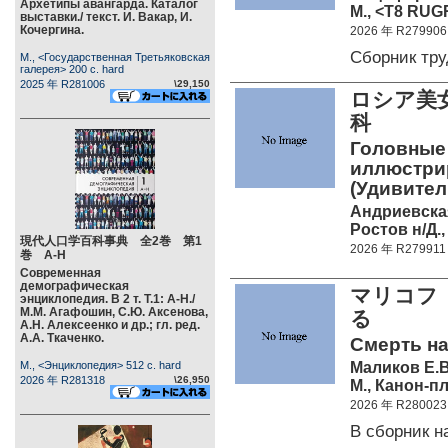
Архетипы авангарда. Каталог
М., <Т8 RUG
выставки./ текст. И. Вакар, И.
Кочергина.
2026 年 R279906
Сборник тр
М., <Государственная Третьяковская
галерея> 200 c. hard
2025 年 R281006
\29,150
ロシア美
科
Головные
иллюстрир
(Удивител
Андриевска
Ростов н/Д.,
現代人口学百科事典 全2巻 第1
2026 年 R279911
巻 А-Н
Современная
демографическая
マリコフ
энциклопедия. В 2 т. Т.1: А-Н./
М.М. Агафошин, С.Ю. Аксенова,
る
А.Н. Алексеенко и др.; гл. ред.
А.А. Ткаченко.
Смерть на
Маликов Е.В
М., <Энциклопедия> 512 c. hard
2026 年 R281318
\26,950
М., Канон-п
2026 年 R280023
В сборник 