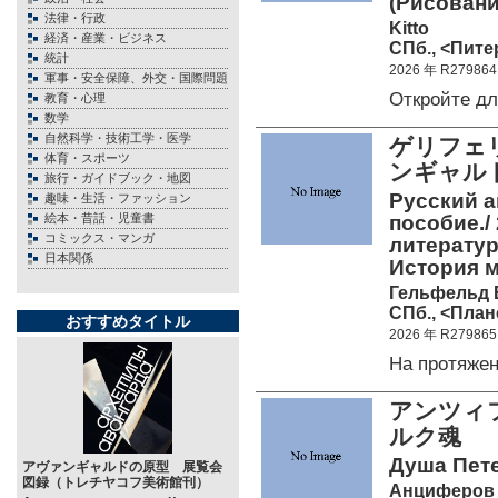
(Рисовани
法律・行政
Kitto
経済・産業・ビジネス
СПб., <Питер
統計
2026 年 R279864
軍事・安全保障、外交・国際問題
Откройте д
教育・心理
数学
自然科学・技術工学・医学
ゲリフェ
体育・スポーツ
ンギャル
旅行・ガイドブック・地図
Русский а
趣味・生活・ファッション
絵本・昔話・児童書
пособие./ 
コミックス・マンガ
литератур
日本関係
История 
Гельфельд 
СПб., <План
おすすめタイトル
2026 年 R279865
На протяже
アンツィフ
ルク魂
Душа Пете
アヴァンギャルドの原型 展覧会
図録（トレチヤコフ美術館刊）
Анциферов 