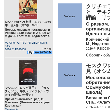
クリチェフ
と テキ
評論 リ
ロシアのオペラ初演 1730～1960
О разном.
年 全2巻 第2巻 М-Я
организац
Первые оперные постановки в
России. 1730-1960. В 2 т. Т.2: От
Идеальны
М до Я./ сост. М.М. Годлевская.
Кричевский 
М.: СПб., А.Р.Т; СПбГМТМИ 528 c.
М., Издател
hard
2026 年 R280030
2026 年 R281088
\23,100
Сборник об
モスクワ
見（オシ
Московски
обретения
Осьмухина
マシニン（ロック歌手） 「カム
チャツカ」時代（ヴィクトル・ツ
школа)
ォイの聖地の全歴史）
Богданова О
Время "Камчатки"./ ред. О.
СПб., <Алете
Машнина. (Возьми мое сердце,
Камчатка!)
2026 年 R279710
Машнин А.