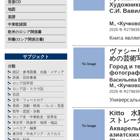
音楽CD
Художники
地図
С.И. Вави
楽譜
М., <Кучково
中東欧諸国
2026 年 R279836
欧米のロシア関係書
Книга явля
和書(ロシア関係古書)
ヴァシー
サブジェクト
めの芸術
Город и т
分類
фотографи
総記・参考図書、出版・メディア
辞典・百科事典
Васильева Е
ロシア語学習
М., <Кучково
ロシア語・スラヴ語
2026 年 R279839
言語
Универсаль
文学・フォークロア
美術・演劇・映画・バレエ・音楽
哲学・思想・宗教
Kitto
ロシア史・中東欧史・世界史
ストレー
考古学・民族学・地理・地誌
Акварельн
シベリア・極東
азиатских
東洋学・中央アジア・カフカス
政治・社会