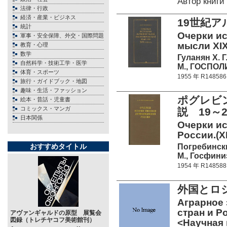
Автор книг
法律・行政
経済・産業・ビジネス
19世紀
統計
Очерки и
軍事・安全保障、外交・国際問題
мысли XIX
教育・心理
数学
Гуланян Х. Г
自然科学・技術工学・医学
М., ГОСПОЛИ
体育・スポーツ
1955 年 R148586
旅行・ガイドブック・地図
趣味・生活・ファッション
ポグレビ
絵本・昔話・児童書
コミックス・マンガ
説 19～2
日本関係
Очерки и
России.(XI
Погребински
おすすめタイトル
М., Госфиниз
1954 年 R148588
外国とロ
Аграрное
стран и Р
アヴァンギャルドの原型 展覧会
図録（トレチヤコフ美術館刊）
<Научная