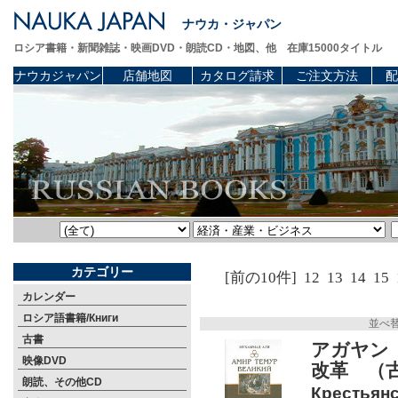
ナウカ・ジャパン
ロシア書籍・新聞雑誌・映画DVD・朗読CD・地図、他 在庫15000タイトル
ナウカジャパン
店舗地図
カタログ請求
ご注文方法
配
カテゴリー
[前の10件]
12
13
14
15
カレンダー
ロシア語書籍/Книги
並べ
古書
アガヤン
映像DVD
改革 （
朗読、その他CD
Крестьян