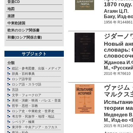
音楽CD
1870 году.
地図
Агаян Ц.П.
Баку, Изд-в
楽譜
1956 年 R144861
中東欧諸国
欧米のロシア関係書
ジダーノワ
和書(ロシア関係古書)
Новый ан
словарь: 
サブジェクト
словосочет
Жданова И.
分類
М., <Русский
総記・参考図書、出版・メディア
2010 年 R76610
辞典・百科事典
ロシア語学習
ロシア語・スラヴ語
ヴァジム
言語
マルクス
文学・フォークロア
美術・演劇・映画・バレエ・音楽
Испытани
哲学・思想・宗教
теории ма
ロシア史・中東欧史・世界史
Медведев В
考古学・民族学・地理・地誌
М., Изд-во <
シベリア・極東
2015 年 R134520
東洋学・中央アジア・カフカス
政治・社会