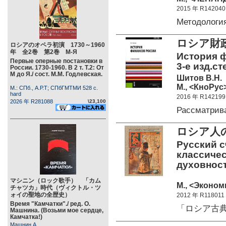
2015 年 R142040
Методологи
ロシア財
ロシアのオペラ初演 1730～1960
年 全2巻 第2巻 М-Я
История ф
Первые оперные постановки в
3-е изд.ст
России. 1730-1960. В 2 т. Т.2: От
М до Я./ сост. М.М. Годлевская.
Шитов В.Н.
М., <КноРус>
М.: СПб., А.Р.Т; СПбГМТМИ 528 c.
hard
2016 年 R142199
2026 年 R281088
\23,100
Рассматрив
ロシア人
Русский сч
классичес
духовност
マシニン（ロック歌手） 「カム
М., <Экономи
チャツカ」時代（ヴィクトル・ツ
ォイの聖地の全歴史）
2012 年 R118011
Время "Камчатки"./ ред. О.
「ロシア古
Машнина. (Возьми мое сердце,
Камчатка!)
Машнин А.