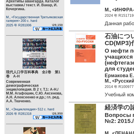
Архетипы авангарда. Каталог
выставки./ текст. И. Вакар, И.
Кочергина.
М., <ИНФРА-
2024 年 R151719
М., <Государственная Третьяковская
галерея> 200 c. hard
Данная раб
2025 年 R281006
\29,150
石油につ
CD(MP
О нефти п
учащихся
(нефтегаз
для студен
現代人口学百科事典 全2巻 第1
Ермакова Е.
巻 А-Н
М., <Русский
Современная
демографическая
2014 年 R100977
энциклопедия. В 2 т. Т.1: А-Н./
М.М. Агафошин, С.Ю. Аксенова,
Учебный ко
А.Н. Алексеенко и др.; гл. ред.
А.А. Ткаченко.
経済学の諸
М., <Энциклопедия> 512 c. hard
2026 年 R281318
\26,950
Вопросы 
№2: 2015./
М., <ЛЕНАНД