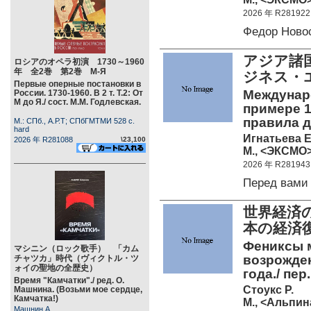
2026 年 R281922
Федор Ново
アジア諸
ロシアのオペラ初演 1730～1960
年 全2巻 第2巻 М-Я
ジネス・
Первые оперные постановки в
Междунаро
России. 1730-1960. В 2 т. Т.2: От
М до Я./ сост. М.М. Годлевская.
примере 1
правила д
М.: СПб., А.Р.Т; СПбГМТМИ 528 c.
hard
Игнатьева Е
2026 年 R281088
\23,100
М., <ЭКСМО>
2026 年 R281943
Перед вами
世界経済
本の経済
Фениксы 
マシニン（ロック歌手） 「カム
возрожден
チャツカ」時代（ヴィクトル・ツ
ォイの聖地の全歴史）
года./ пер
Время "Камчатки"./ ред. О.
Стоукс Р.
Машнина. (Возьми мое сердце,
Камчатка!)
М., <Альпин
Машнин А.