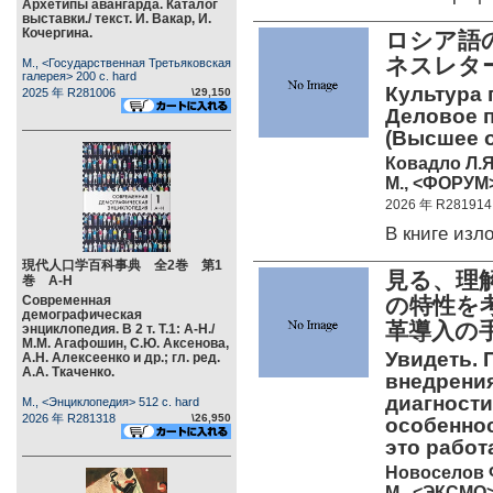
Архетипы авангарда. Каталог
выставки./ текст. И. Вакар, И.
Кочергина.
ロシア語
ネスレタ
М., <Государственная Третьяковская
галерея> 200 c. hard
Культура 
2025 年 R281006
\29,150
Деловое п
(Высшее 
Ковадло Л.Я
М., <ФОРУМ>
2026 年 R281914
В книге из
現代人口学百科事典 全2巻 第1
見る、理
巻 А-Н
Современная
の特性を
демографическая
革導入
энциклопедия. В 2 т. Т.1: А-Н./
М.М. Агафошин, С.Ю. Аксенова,
Увидеть. 
А.Н. Алексеенко и др.; гл. ред.
А.А. Ткаченко.
внедрения
диагности
М., <Энциклопедия> 512 c. hard
2026 年 R281318
\26,950
особеннос
это работ
Новоселов 
М., <ЭКСМО>