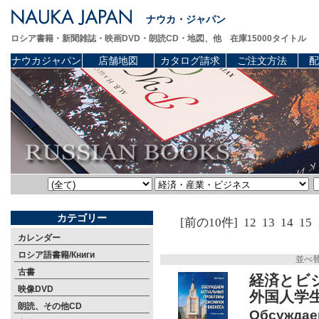
ナウカ・ジャパン
ロシア書籍・新聞雑誌・映画DVD・朗読CD・地図、他 在庫15000タイトル
ナウカジャパン
店舗地図
カタログ請求
ご注文方法
配
カテゴリー
[前の10件]
12
13
14
15
カレンダー
ロシア語書籍/Книги
並べ
古書
経済とビ
映像DVD
外国人学
朗読、その他CD
Обсуждае