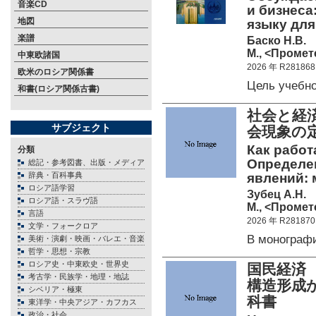
音楽CD
и бизнеса
地図
языку для
楽譜
Баско Н.В.
М., <Промете
中東欧諸国
2026 年 R281868
欧米のロシア関係書
Цель учебн
和書(ロシア関係古書)
社会と経
サブジェクト
会現象の
Как работ
分類
Определе
総記・参考図書、出版・メディア
辞典・百科事典
явлений: 
ロシア語学習
Зубец А.Н.
ロシア語・スラヴ語
М., <Промете
言語
2026 年 R281870
文学・フォークロア
В монограф
美術・演劇・映画・バレエ・音楽
哲学・思想・宗教
ロシア史・中東欧史・世界史
国民経済
考古学・民族学・地理・地誌
構造形成
シベリア・極東
科書
東洋学・中央アジア・カフカス
政治・社会