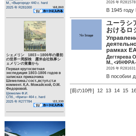
2026 年 R281578
М., <Выргород> 440 c. hard
2025 年 R281000
\68,860
В 1945 год
ユーラシ
おけるロ
Управлен
деятельно
рамках ЕА
シェメリン 1803～1806年の最初
Дегтярева О.
の世界一周探検 露米会社執事シ
М., <ИНФРА-
ェメリンの覚書から
2026 年 R281631
Первая кругосветная
экспедиция 1803-1806 годов в
В пособии 
записках приказчика
Шемелина./ сост.,вступ.ст.и
коммент. К.А. Можайской, О.М.
Федоровой.
[前の10件]
12
13
14
15
1
Шемелин Ф.И.
СПб., <Крига> 464 c. hard
2025 年 R277784
\22,330