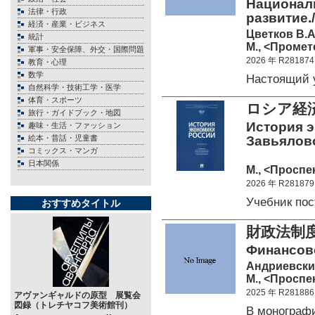
Националь
法律・行政
развитие.
経済・産業・ビジネス
Цветков В.А
統計
М., <Промете
軍事・安全保障、外交・国際問題
2026 年 R281874
教育・心理
数学
Настоящий 
自然科学・技術工学・医学
体育・スポーツ
ロシア経
旅行・ガイドブック・地図
История э
趣味・生活・ファッション
絵本・昔話・児童書
Завьялово
コミックス・マンガ
日本関係
М., <Проспек
2026 年 R281879
Учебник по
おすすめタイトル
財政法制
Финансов
Андриевский
М., <Проспек
2025 年 R281886
アヴァンギャルドの原型 展覧会
図録（トレチヤコフ美術館刊）
В монограф