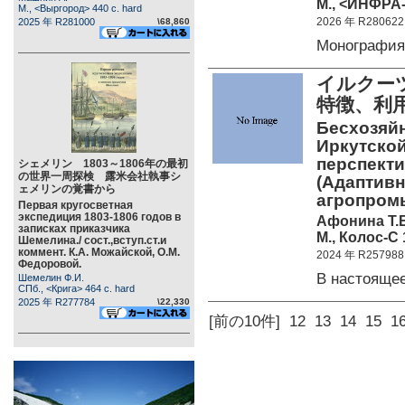
М., <ИНФРА-
М., <Выргород> 440 c. hard
2026 年 R280622
2025 年 R281000
\68,860
Монографи
イルクー
特徴、利
Бесхозяй
Иркутской
перспект
シェメリン 1803～1806年の最初
の世界一周探検 露米会社執事シ
(Адаптивн
ェメリンの覚書から
агропром
Первая кругосветная
экспедиция 1803-1806 годов в
Афонина Т.Е
записках приказчика
М., Колос-С 
Шемелина./ сост.,вступ.ст.и
коммент. К.А. Можайской, О.М.
2024 年 R257988
Федоровой.
В настоящ
Шемелин Ф.И.
СПб., <Крига> 464 c. hard
2025 年 R277784
\22,330
[前の10件]
12
13
14
15
1