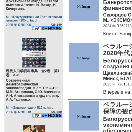
Архетипы авангарда. Каталог
Банкротст
выставки./ текст. И. Вакар, И.
финансовы
Кочергина.
Скворцов О
М., <Государственная Третьяковская
М., <ЭКСМО> 
галерея> 200 c. hard
2025 年 R281006
\29,150
2024 年 R258770
Книга "Бан
ベラルー
2020年
Белорусск
создания и
現代人口学百科事典 全2巻 第1
Щавлинский 
巻 А-Н
Минск, БГАТУ
Современная
демографическая
2025 年 R281513
энциклопедия. В 2 т. Т.1: А-Н./
Впервые на
М.М. Агафошин, С.Ю. Аксенова,
А.Н. Алексеенко и др.; гл. ред.
А.А. Ткаченко.
ベラルー
М., <Энциклопедия> 512 c. hard
保障の観
2026 年 R281318
\26,950
Белорусск
экономиче
обеспече