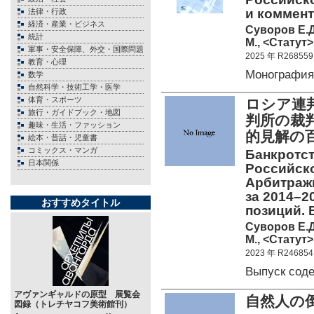
и коммент
法律・行政
経済・産業・ビジネス
Суворов Е.Д
統計
М., <Статут>
軍事・安全保障、外交・国際問題
2025 年 R268559
教育・心理
Монография
数学
自然科学・技術工学・医学
体育・スポーツ
ロシア連
旅行・ガイドブック・地図
判所の裁判
趣味・生活・ファッション
的見解の
絵本・昔話・児童書
コミックス・マンガ
Банкротст
日本関係
Российск
Арбитраж
за 2014–2
おすすめタイトル
позиций. 
Суворов Е.Д
М., <Статут>
2023 年 R246854
Выпуск сод
アヴァンギャルドの原型 展覧会
自然人の
図録（トレチヤコフ美術館刊）