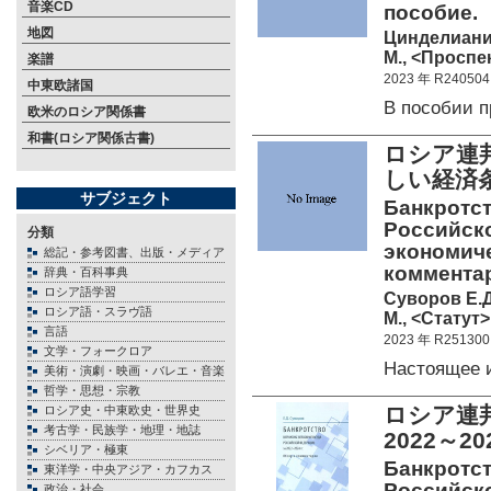
音楽CD
пособие.
地図
Цинделиани 
М., <Проспек
楽譜
2023 年 R240504
中東欧諸国
В пособии 
欧米のロシア関係書
和書(ロシア関係古書)
ロシア連
しい経済
サブジェクト
Банкротст
Российск
分類
экономиче
総記・参考図書、出版・メディア
коммента
辞典・百科事典
ロシア語学習
Суворов Е.Д
ロシア語・スラヴ語
М., <Статут>
言語
2023 年 R251300
文学・フォークロア
Настоящее 
美術・演劇・映画・バレエ・音楽
哲学・思想・宗教
ロシア連
ロシア史・中東欧史・世界史
考古学・民族学・地理・地誌
2022～
シベリア・極東
Банкротст
東洋学・中央アジア・カフカス
Российско
政治・社会