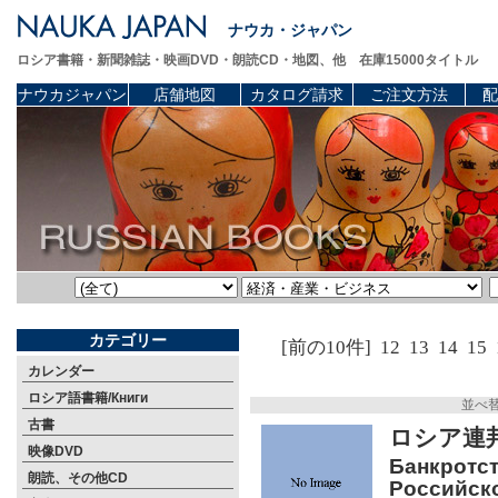
ナウカ・ジャパン
ロシア書籍・新聞雑誌・映画DVD・朗読CD・地図、他 在庫15000タイトル
ナウカジャパン
店舗地図
カタログ請求
ご注文方法
配
カテゴリー
[前の10件]
12
13
14
15
カレンダー
ロシア語書籍/Книги
並べ
古書
ロシア連
映像DVD
Банкротст
朗読、その他CD
Российско