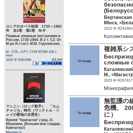
безопасно
(Белорусс
Вертинская Т
Мiнск, <Бела
ロシアのオペラ初演 1730～1960
2022 年 R241963
年 全2巻 第2巻 М-Я
Коллектив
Первые оперные постановки в
России. 1730-1960. В 2 т. Т.2: От
М до Я./ сост. М.М. Годлевская.
複雑系
М.: СПб., А.Р.Т; СПбГМТМИ 528 c.
hard
Беспризор
2026 年 R281088
\23,100
сложные 
Каталевский
М., <Магистр
2025 年 R267617
Монографи
無監護の
マシニン（ロック歌手） 「カム
危機、 2
チャツカ」時代（ヴィクトル・ツ
に）
ォイの聖地の全歴史）
Время "Камчатки"./ ред. О.
Беспризо
Машнина. (Возьми мое сердце,
Камчатка!)
Каталевский
Машнин А.