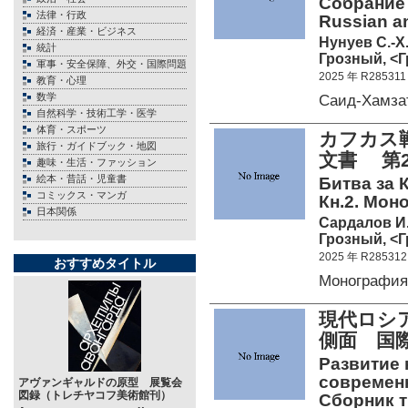
Собрание 
法律・行政
Russian a
経済・産業・ビジネス
Нунуев С.-Х
統計
Грозный, <Г
軍事・安全保障、外交・国際問題
2025 年 R285311
教育・心理
数学
Саид-Хамза
自然科学・技術工学・医学
体育・スポーツ
カフカス戦
旅行・ガイドブック・地図
文書 
趣味・生活・ファッション
絵本・昔話・児童書
Битва за 
コミックス・マンガ
Кн.2. Мон
日本関係
Сардалов И
Грозный, <Г
2025 年 R285312
おすすめタイトル
Монография
現代ロシ
側面 国
Развитие 
современн
アヴァンギャルドの原型 展覧会
図録（トレチヤコフ美術館刊）
Сборник 