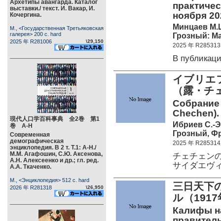
Архетипы авангарда. Каталог
практичес
выставки./ текст. И. Вакар, И.
ноября 2
Кочергина.
Минцаев М.Ш
М., <Государственная Третьяковская
галерея> 200 c. hard
Грозный: Ма
2025 年 R281006
\29,150
2025 年 R285313
В публикац
イブリエフ
（露・チ
Собрание с
Chechen).
現代人口学百科事典 全2巻 第1
Ибриев С.-Э
巻 А-Н
Грозный, Фр
Современная
демографическая
2025 年 R285314
энциклопедия. В 2 т. Т.1: А-Н./
М.М. Агафошин, С.Ю. Аксенова,
チェチェン
А.Н. Алексеенко и др.; гл. ред.
サイダエヴ
А.А. Ткаченко.
М., <Энциклопедия> 512 c. hard
三日天下
2026 年 R281318
\26,950
ル（191
Калифы н
правитель