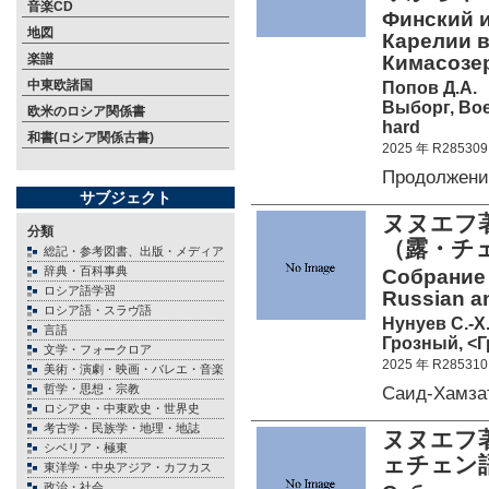
音楽CD
Финский и
地図
Карелии в 
楽譜
Кимасозер
中東欧諸国
Попов Д.А.
Выборг, Вое
欧米のロシア関係書
hard
和書(ロシア関係古書)
2025 年 R285309
Продолжен
サブジェクト
ヌヌエフ
分類
（露・チ
総記・参考図書、出版・メディア
辞典・百科事典
Собрание с
ロシア語学習
Russian a
ロシア語・スラヴ語
Нунуев С.-Х
言語
Грозный, <Г
文学・フォークロア
2025 年 R285310
美術・演劇・映画・バレエ・音楽
哲学・思想・宗教
Саид-Хамза
ロシア史・中東欧史・世界史
考古学・民族学・地理・地誌
ヌヌエフ
シベリア・極東
ェチェ
東洋学・中央アジア・カフカス
政治・社会