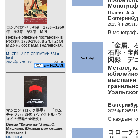
Монограф
Пысин А.А.
Екатеринбур
2025 年 R285315
ロシアのオペラ初演 1730～1960
В монограф
年 全2巻 第2巻 М-Я
Первые оперные постановки в
России. 1730-1960. В 2 т. Т.2: От
「金属、石
М до Я./ сост. М.М. Годлевская.
石彫・宝
М.: СПб., А.Р.Т; СПбГМТМИ 528 c.
hard
図録 デ
2026 年 R281088
\23,100
Металл, ка
юбилейног
выставки 
гранильно
Уральско
Екатерикбур
マシニン（ロック歌手） 「カム
2025 年 R285316
チャツカ」時代（ヴィクトル・ツ
С каждым г
ォイの聖地の全歴史）
Время "Камчатки"./ ред. О.
Машнина. (Возьми мое сердце,
コローチ
Камчатка!)
Машнин А.