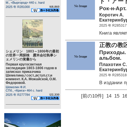
ド・アー
М., <Выргород> 440 c. hard
2025 年 R281000
\68,860
Рок-н-Арт.
Коротич А.
Екатеринбур
2025 年 R285317
Книга явля
正教の教
シェメリン 1803～1806年の最初
Приходы. 
の世界一周探検 露米会社執事シ
альбом.
ェメリンの覚書から
Плахотин С.
Первая кругосветная
экспедиция 1803-1806 годов в
Екатеринбур
записках приказчика
2025 年 R285318
Шемелина./ сост.,вступ.ст.и
коммент. К.А. Можайской, О.М.
В издании 
Федоровой.
Шемелин Ф.И.
СПб., <Крига> 464 c. hard
2025 年 R277784
\22,330
[前の10件]
14
15
1