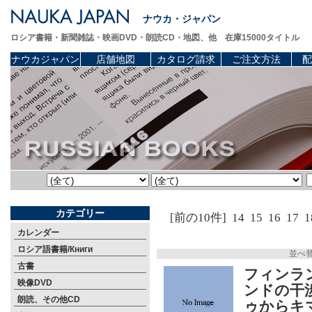
ナウカ・ジャパン
ロシア書籍・新聞雑誌・映画DVD・朗読CD・地図、他 在庫15000タイトル
ナウカジャパン
店舗地図
カタログ請求
ご注文方法
配
カテゴリー
[前の10件]
14
15
16
17
1
カレンダー
ロシア語書籍/Книги
並べ
古書
フィンラ
映像DVD
ンドの干渉
朗読、その他CD
ゥからキマ