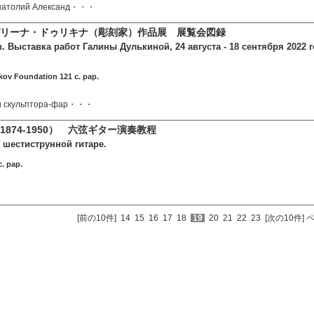
Анатолий Александ・・・
リーナ・ドゥリキナ（彫刻家）作品展 展覧会図録
 Выставка работ Галины Дулькиной, 24 августа - 18 сентября 2022 го
kov Foundation 121 c. pap.
ки скульптора-фар・・・
874-1950） 六弦ギター演奏教程
 шестиструнной гитаре.
. pap.
[前の10件]
14
15
16
17
18
19
20
21
22
23
[次の10件]
ペ