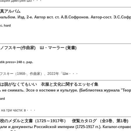
ография Дмитрия Шо・・・
真アルバム
льбом. Изд. 2-е. Автор вст. ст. А.В.Софронов. Автор-сост. Э.С.Соф
c. hard
ノフスキー(作曲家) Ш・マーラー (覚書)
dik press> 248 c. pap.
スキー（1968-、作曲家）、2022年「Шм・・・
は脱がなくてもいい 衣服と文化に関するエッセイ集
не снимать. Эссе о костюме и культуре. (Библиотека журнала "Тео
hard
 на три части: в・・・
のメダルと文書（1725～1917年） 便覧カタログ （全3巻、第1巻)
и и документы Российской империи (1725-1917 гг.). Каталог-справоч