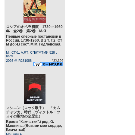
ロシアのオペラ初演 1730～1960
年 全2巻 第2巻 М-Я
Первые оперные постановки в
России. 1730-1960. В 2 т. Т.2: От
М до Я./ сост. М.М. Годлевская.
М.: СПб., А.Р.Т; СПбГМТМИ 528 c.
hard
2026 年 R281088
\23,100
マシニン（ロック歌手） 「カム
チャツカ」時代（ヴィクトル・ツ
ォイの聖地の全歴史）
Время "Камчатки"./ ред. О.
Машнина. (Возьми мое сердце,
Камчатка!)
Машнин А.