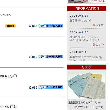
INFORMATION
ронова.
\7,040
\3,850
リテラ
рия моды")
\9,680
出版情報カタログ「リテ
ник. (Т.1)
ラ」のダウンロードはこち