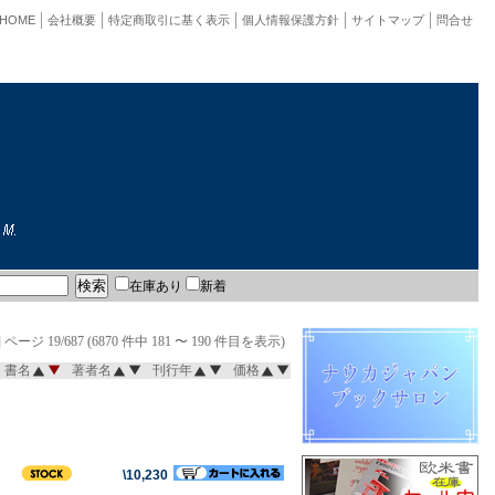
HOME
会社概要
特定商取引に基く表示
個人情報保護方針
サイトマップ
問合せ
在庫あり
新着
]
ページ 19/687 (6870 件中 181 〜 190 件目を表示)
書名
著者名
刊行年
価格
\10,230