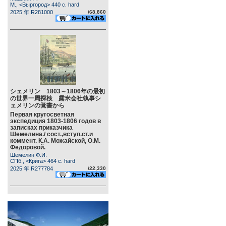
М., <Выргород> 440 c. hard
2025 年 R281000
\68,860
シェメリン 1803～1806年の最初
の世界一周探検 露米会社執事シ
ェメリンの覚書から
Первая кругосветная
экспедиция 1803-1806 годов в
записках приказчика
Шемелина./ сост.,вступ.ст.и
коммент. К.А. Можайской, О.М.
Федоровой.
Шемелин Ф.И.
СПб., <Крига> 464 c. hard
2025 年 R277784
\22,330