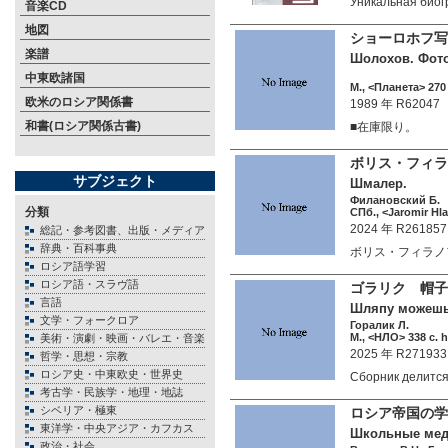
Уникальная би
音楽CD
地図
ショーロホフ写
楽譜
Шолохов. Фотоа
中東欧諸国
М., <Планета> 270 
欧米のロシア関係書
1989 年 R62047
和書(ロシア関係古書)
■在庫限り。
ボリス・フィラ
サブジェクト
Шмалер.
Филановский Б.
分類
СПб., <Jaromir Hla
2024 年 R261857
総記・参考図書、出版・メディア
辞典・百科事典
ボリス・フィラノフ
ロシア語学習
ロシア語・スラヴ語
ゴラリク 帽子
言語
Шляпу можешь 
文学・フォークロア
Горалик Л.
М., <НЛО> 338 c. 
美術・演劇・映画・バレエ・音楽
2025 年 R271933
哲学・思想・宗教
ロシア史・中東欧史・世界史
Сборник делится
考古学・民族学・地理・地誌
シベリア・極東
ロシア帝国の学校
東洋学・中央アジア・カフカス
Школьные медал
政治・社会