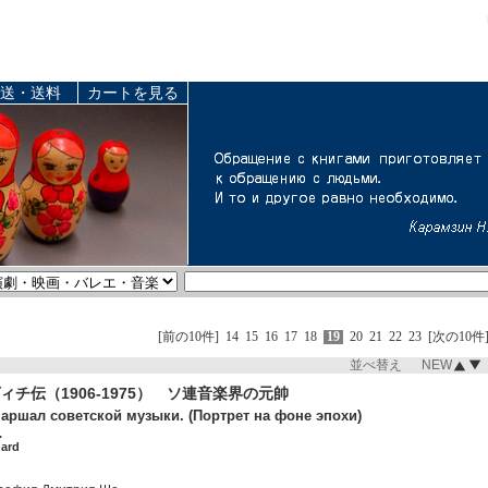
送・送料
カートを見る
[前の10件]
14
15
16
17
18
19
20
21
22
23
[次の10件
並べ替え NEW
ィチ伝（1906-1975） ソ連音楽界の元帥
аршал советской музыки. (Портрет на фоне эпохи)
.
hard