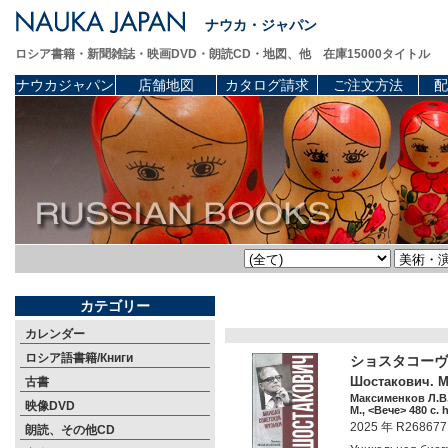
ナウカ・ジャパン
ロシア書籍・新聞雑誌・映画DVD・朗読CD・地図、他 在庫15000タイトル
ナウカジャパン
店舗地図
カタログ請求
ご注文方法
配
カテゴリー
カレンダー
ロシア語書籍/Книги
ショスタコーヴ
Шостакович. М
古書
Максименков Л.В
映像DVD
М., <Вече> 480 c. 
2025 年 R268677
朗読、その他CD