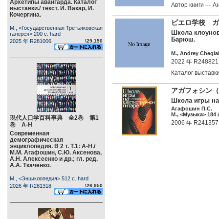
Архетипы авангарда. Каталог
Автор книги — 
выставки./ текст. И. Вакар, И.
Кочергина.
ピエロ学校 ガ
М., <Государственная Третьяковская
Школа клоунов.
галерея> 200 c. hard
Барюш.
2025 年 R281006
\29,150
М., Andrey Chegla
2022 年 R248821
Каталог выстав
アガフォシン（1
Школа игры на
Агафошин П.С.
М., <Музыка> 184 c
現代人口学百科事典 全2巻 第1
2006 年 R241357
巻 А-Н
Современная
демографическая
энциклопедия. В 2 т. Т.1: А-Н./
М.М. Агафошин, С.Ю. Аксенова,
А.Н. Алексеенко и др.; гл. ред.
А.А. Ткаченко.
М., <Энциклопедия> 512 c. hard
2026 年 R281318
\26,950