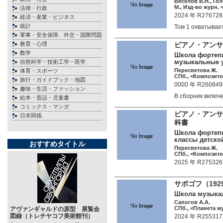
Веселов В.Н., Го
М., Изд-во журн. 
法律・行政
2024 年 R276728
経済・産業・ビジネス
統計
Том 1 охватыва
軍事・安全保障、外交・国際問題
教育・心理
ピアノ・アン
数学
Школа фортепи
музыкальные у
自然科学・技術工学・医学
Пересветова Ж.
体育・スポーツ
СПб., <Композитор
旅行・ガイドブック・地図
0000 年 R260849
趣味・生活・ファッション
В сборник вклю
絵本・昔話・児童書
コミックス・マンガ
ピアノ・アンサ
日本関係
科書
Школа фортепи
классы детско
おすすめタイトル
Пересветова Ж.
СПб., <Композитор
2025 年 R275326
サポゴフ（192
Школа музыкаль
Сапогов А.А.
СПб., <Планета му
アヴァンギャルドの原型 展覧会
図録（トレチヤコフ美術館刊）
2024 年 R255317