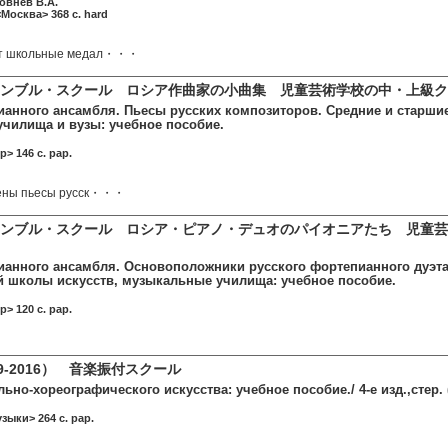
ловнев В.А.
<Москва> 368 c. hard
ет школьные медал・・・
サンブル・スクール ロシア作曲家の小曲集 児童芸術学校の中・上級ク
анного ансамбля. Пьесы русских композиторов. Средние и старшие
чилища и вузы: учебное пособие.
> 146 c. pap.
чены пьесы русск・・・
ンブル・スクール ロシア・ピアノ・デュオのパイオニアたち 児童芸
анного ансамбля. Основоположники русского фортепианного дуэта.
й школы искусств, музыкальные училища: учебное пособие.
> 120 c. pap.
9-2016） 音楽振付スクール
но-хореографического искусства: учебное пособие./ 4-е изд.,стер.
зыки> 264 c. pap.