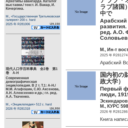
アラブ・
Архетипы авангарда. Каталог
выставки./ текст. И. Вакар, И.
ラブ諸国
Кочергина.
中で
М., <Государственная Третьяковская
Арабский
галерея> 200 c. hard
2025 年 R281006
\29,150
развития.
ред. А.О. 
Соловьев
М., Ин-т во
2025 年 R281274
Арабский В
現代人口学百科事典 全2巻 第1
巻 А-Н
国内初の
Современная
政大学） 
демографическая
энциклопедия. В 2 т. Т.1: А-Н./
Первый ф
М.М. Агафошин, С.Ю. Аксенова,
А.Н. Алексеенко и др.; гл. ред.
люди, 191
А.А. Ткаченко.
Эскиндаров
М., <Энциклопедия> 512 c. hard
М., КУРС 598
2026 年 R281318
\26,950
2026 年 R281286
Книга напи