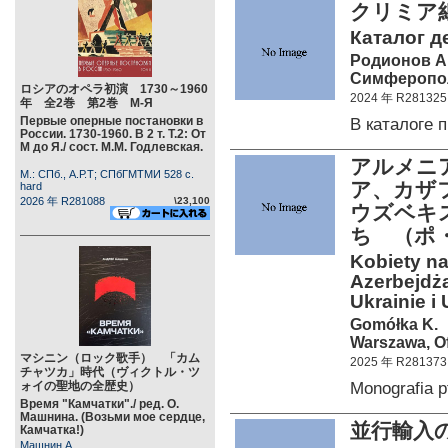
クリミア
Каталог д
Родионов А
Симферополь
ロシアのオペラ初演 1730～1960
2024 年 R281325
年 全2巻 第2巻 М-Я
Первые оперные постановки в
В каталоге
России. 1730-1960. В 2 т. Т.2: От
М до Я./ сост. М.М. Годлевская.
アルメニ
М.: СПб., А.Р.Т; СПбГМТМИ 528 c.
ア、カザ
hard
2026 年 R281088
\23,100
ウズベキ
ち （ポ
Kobiety na
Azerbejdża
Ukrainie i
Gomółka K.
Warszawa, O
マシニン（ロック歌手） 「カム
2025 年 R281373
チャツカ」時代（ヴィクトル・ツ
Monografia 
ォイの聖地の全歴史）
Время "Камчатки"./ ред. О.
Машнина. (Возьми мое сердце,
並行輸入
Камчатка!)
Машнин А.