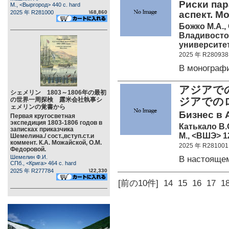
Риски па
М., <Выргород> 440 c. hard
2025 年 R281000
\68,860
аспект. Мо
Божко М.А.,
Владивосто
университет>
2025 年 R280938
В монограф
アジアで
シェメリン 1803～1806年の最初
ジアでの
の世界一周探検 露米会社執事シ
ェメリンの覚書から
Бизнес в 
Первая кругосветная
экспедиция 1803-1806 годов в
Катькало В.
записках приказчика
М., <ВШЭ> 12
Шемелина./ сост.,вступ.ст.и
коммент. К.А. Можайской, О.М.
2025 年 R281001
Федоровой.
Шемелин Ф.И.
В настояще
СПб., <Крига> 464 c. hard
2025 年 R277784
\22,330
[前の10件]
14
15
16
17
1