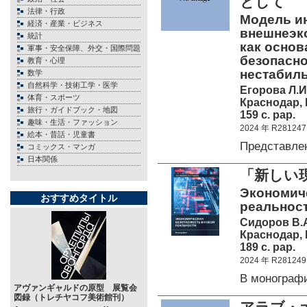
として
法律・行政
Модель и
経済・産業・ビジネス
внешнеэк
統計
как основ
軍事・安全保障、外交・国際問題
безопасно
教育・心理
нестабиль
数学
自然科学・技術工学・医学
Егорова Л.И.
体育・スポーツ
Краснодар,
旅行・ガイドブック・地図
159 c. pap.
趣味・生活・ファッション
2024 年 R281247
絵本・昔話・児童書
Представле
コミックス・マンガ
日本関係
「新しい
Экономиче
おすすめタイトル
реальност
Сидоров В.А
Краснодар,
189 c. pap.
2024 年 R281249
В монограф
アヴァンギャルドの原型 展覧会
図録（トレチヤコフ美術館刊）