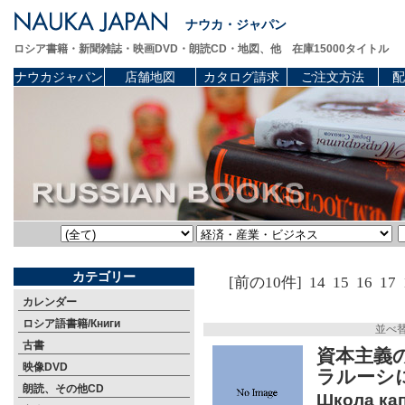
ナウカ・ジャパン
ロシア書籍・新聞雑誌・映画DVD・朗読CD・地図、他 在庫15000タイトル
ナウカジャパン
店舗地図
カタログ請求
ご注文方法
配
カテゴリー
[前の10件]
14
15
16
17
カレンダー
ロシア語書籍/Книги
並べ
古書
資本主義の
映像DVD
ラルーシ
朗読、その他CD
Школа кап