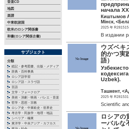
音楽CD
предприни
地図
начала XX
楽譜
Киштымов А
Мiнск, <Бела
中東欧諸国
2025 年 R281515
欧米のロシア関係書
В издании 
和書(ロシア関係古書)
ウズベキ
サブジェクト
的かつ実
語）
分類
総記・参考図書、出版・メディア
Узбекисто
辞典・百科事典
кодексига
ロシア語学習
Uzbek).
ロシア語・スラヴ語
言語
Ташкент, <А
文学・フォークロア
2025 年 R281531
美術・演劇・映画・バレエ・音楽
哲学・思想・宗教
Scientific 
ロシア史・中東欧史・世界史
考古学・民族学・地理・地誌
ロシアの
シベリア・極東
ーバルな
東洋学・中央アジア・カフカス
政治・社会