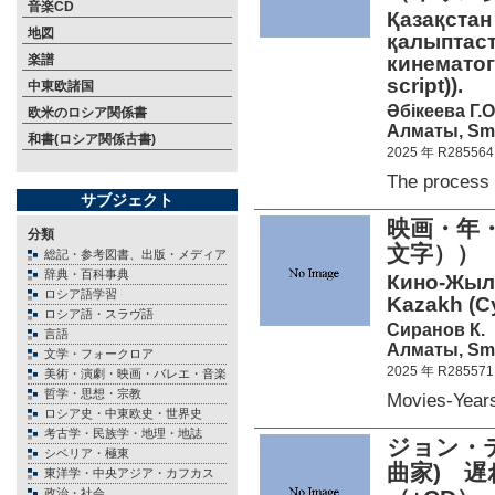
音楽CD
Қазақстан
地図
қалыптаст
楽譜
кинематогр
script)).
中東欧諸国
Әбікеева Г.О
欧米のロシア関係書
Алматы, Smar
和書(ロシア関係古書)
2025 年 R285564
The process
サブジェクト
映画・年
分類
文字））
総記・参考図書、出版・メディア
辞典・百科事典
Кино-Жылд
ロシア語学習
Kazakh (Cyr
ロシア語・スラヴ語
Сиранов К.
言語
Алматы, Smar
文学・フォークロア
2025 年 R285571
美術・演劇・映画・バレエ・音楽
哲学・思想・宗教
Movies-Year
ロシア史・中東欧史・世界史
考古学・民族学・地理・地誌
ジョン・テ
シベリア・極東
曲家) 
東洋学・中央アジア・カフカス
政治・社会