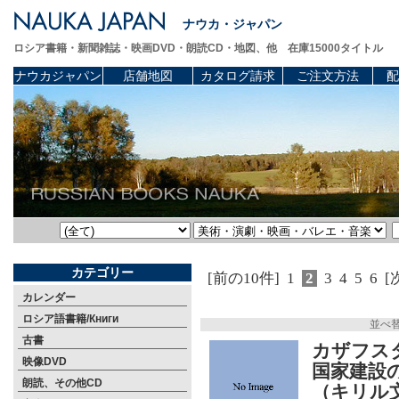
ナウカ・ジャパン
ロシア書籍・新聞雑誌・映画DVD・朗読CD・地図、他 在庫15000タイトル
ナウカジャパン
店舗地図
カタログ請求
ご注文方法
配
カテゴリー
[前の10件]
1
2
3
4
5
6
[
カレンダー
ロシア語書籍/Книги
並べ
古書
カザフス
映像DVD
国家建設
朗読、その他CD
（キリル