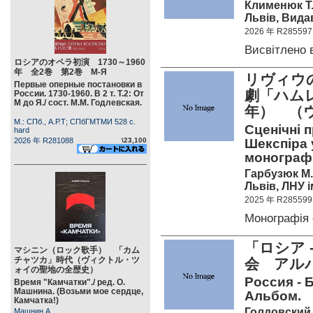
Клименюк Т
Львів, Вида
2026 年 R285597
Висвітлено
ロシアのオペラ初演 1730～1960
年 全2巻 第2巻 М-Я
リヴィウ
Первые оперные постановки в
劇「ハムレ
России. 1730-1960. В 2 т. Т.2: От
М до Я./ сост. М.М. Годлевская.
年） （
М.: СПб., А.Р.Т; СПбГМТМИ 528 c.
Сценічні п
hard
2026 年 R281088
\23,100
Шекспіра 
монографія
Гарбузюк М.
Львів, ЛНУ і
2025 年 R285599
Монографія
「ロシア 
マシニン（ロック歌手） 「カム
チャツカ」時代（ヴィクトル・ツ
会 ア
ォイの聖地の全歴史）
Россия - 
Время "Камчатки"./ ред. О.
Машнина. (Возьми мое сердце,
Альбом.
Камчатка!)
Голдовский Г
Машнин А.