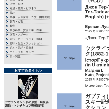
（+CD）
法律・行政
Джон Тер-
経済・産業・ビジネス
Ter-Tadevo
統計
English) (
軍事・安全保障、外交・国際問題
教育・心理
数学
Ереван, Луса
自然科学・技術工学・医学
2025 年 R285577
体育・スポーツ
«Джон Тер-
旅行・ガイドブック・地図
趣味・生活・ファッション
ウクライ
絵本・昔話・児童書
コミックス・マンガ
ク(1882
日本関係
Історії у
(in Ukrain
Магдиш І.
おすすめタイトル
Київ, Project
2025 年 R285579
Михайло Бо
ガプティ
スキー記
アヴァンギャルドの原型 展覧会
図録（トレチヤコフ美術館刊）
クション