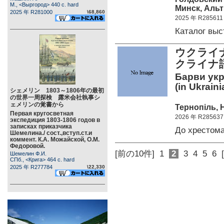
М., <Выргород> 440 c. hard
Минск, Альт
2025 年 R281000
\68,860
2025 年 R285611
Каталог вы
ウクライ
クライナ
Барви укра
(in Ukraini
シェメリン 1803～1806年の最初
の世界一周探検 露米会社執事シ
ェメリンの覚書から
Тернопіль, Н
Первая кругосветная
2026 年 R285637
экспедиция 1803-1806 годов в
записках приказчика
До хрестом
Шемелина./ сост.,вступ.ст.и
коммент. К.А. Можайской, О.М.
Федоровой.
[前の10件]
1
2
3
4
5
6
Шемелин Ф.И.
СПб., <Крига> 464 c. hard
2025 年 R277784
\22,330