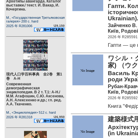
Архетипы авангарда. Каталог
Гапти. Ко
выставки./ текст. И. Вакар, И.
Кочергина.
історичног
Ukrainian)
М., <Государственная Третьяковская
галерея> 200 c. hard
Зайченко В.
2025 年 R281006
\29,150
Київ, Родові
2026 年 R285591
Гапти — це 
ワシル・ク
家) （
Василь Кри
現代人口学百科事典 全2巻 第1
роди Укра
巻 А-Н
Современная
Рубан-Кравч
демографическая
Київ, Родові
энциклопедия. В 2 т. Т.1: А-Н./
М.М. Агафошин, С.Ю. Аксенова,
2026 年 R285592
А.Н. Алексеенко и др.; гл. ред.
А.А. Ткаченко.
Книга "Фед
М., <Энциклопедия> 512 c. hard
2026 年 R281318
\26,950
建築様式
Архітекту
(in Ukraini