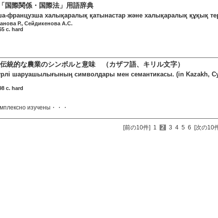
語「国際関係・国際法」用語辞典
а-французша халықаралық қатынастар және халықаралық құқық тер
анова Р., Сейдикенова А.C.
5 c. hard
の伝統的な農業のシンボルと意味 （カザフ語、キリル文字）
рлі шаруашылығының символдары мен семантикасы. (in Kazakh, Cyril
8 c. hard
омплексно изучены・・・
[前の10件]
1
2
3
4
5
6
[次の10件