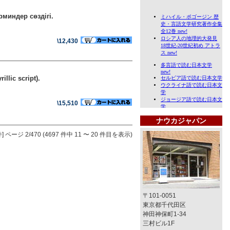
миндер сөздігі.
\12,430
lic script).
\15,510
ナウカジャパン
]
ページ 2/470 (4697 件中 11 〜 20 件目を表示)
〒101-0051
東京都千代田区
神田神保町1-34
三村ビル1F