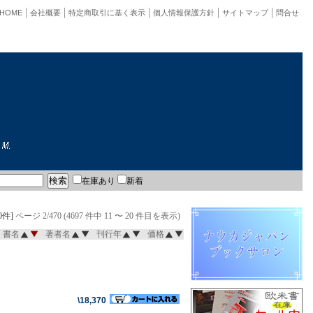
HOME
会社概要
特定商取引に基く表示
個人情報保護方針
サイトマップ
問合せ
在庫あり
新着
0件]
ページ 2/470 (4697 件中 11 〜 20 件目を表示)
書名
著者名
刊行年
価格
\18,370