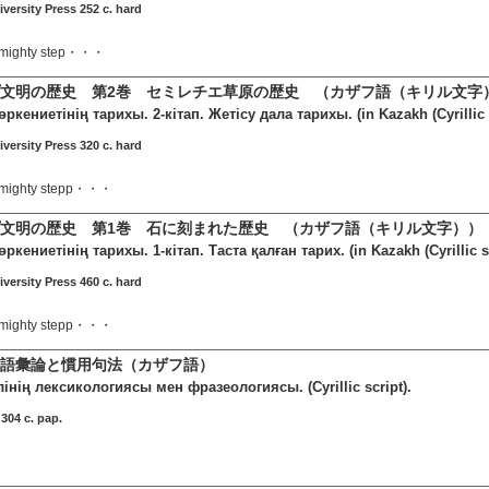
ersity Press 252 c. hard
he mighty step・・・
文明の歴史 第2巻 セミレチエ草原の歴史 （カザフ語（キリル文字
өркениетінің тарихы. 2-кітап. Жетісу дала тарихы. (in Kazakh (Cyrillic s
ersity Press 320 c. hard
he mighty stepp・・・
文明の歴史 第1巻 石に刻まれた歴史 （カザフ語（キリル文字））
өркениетінің тарихы. 1-кітап. Таста қалған тарих. (in Kazakh (Cyrillic sc
ersity Press 460 c. hard
he mighty stepp・・・
の語彙論と慣用句法（カザフ語）
ілінің лексикологиясы мен фразеологиясы. (Cyrillic script).
04 c. pap.