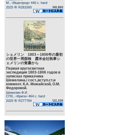
М., <Выргород> 440 c. hard
2025 年 R281000
\68,860
シェメリン 1803～1806年の最初
の世界一周探検 露米会社執事シ
ェメリンの覚書から
Первая кругосветная
экспедиция 1803-1806 годов в
записках приказчика
Шемелина./ сост.,вступ.ст.и
коммент. К.А. Можайской, О.М.
Федоровой.
Шемелин Ф.И.
СПб., <Крига> 464 c. hard
2025 年 R277784
\22,330