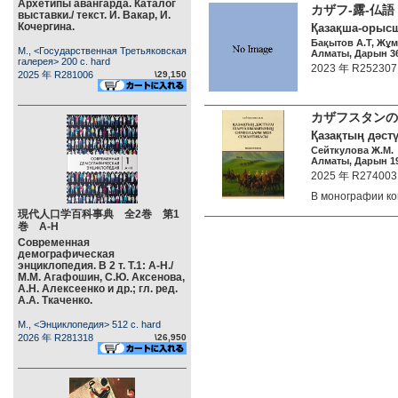
Архетипы авангарда. Каталог
カザフ-露-仏
выставки./ текст. И. Вакар, И.
Кочергина.
Қазақша-орысш
Бақытов А.T, Жұм
М., <Государственная Третьяковская
Алматы, Дарын 36
галерея> 200 c. hard
2023 年 R252307
2025 年 R281006
\29,150
カザフスタン
Қазақтың дәстү
Сейткулова Ж.М.
Алматы, Дарын 19
2025 年 R274003
В монографии к
現代人口学百科事典 全2巻 第1
巻 А-Н
Современная
демографическая
энциклопедия. В 2 т. Т.1: А-Н./
М.М. Агафошин, С.Ю. Аксенова,
А.Н. Алексеенко и др.; гл. ред.
А.А. Ткаченко.
М., <Энциклопедия> 512 c. hard
2026 年 R281318
\26,950