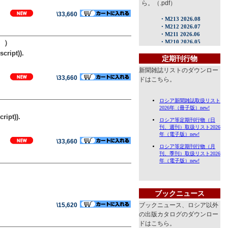
ら。（.pdf）
\33,660
））
cript)).
定期刊行物
新聞雑誌リストのダウンロー
\33,660
ドはこちら。
ript)).
\33,660
ブックニュース
\15,620
ブックニュース、ロシア以外
の出版カタログのダウンロー
ドはこちら。