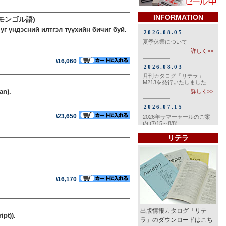
INFORMATION
モンゴル語)
уг үндэсний илтгэл түүхийн бичиг буй.
\16,060
an).
\23,650
リテラ
\16,170
出版情報カタログ「リテ
pt)).
ラ」のダウンロードはこち