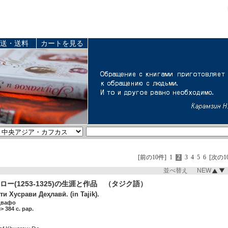
送・送料
カートを見る
[前の10件]
1
2
3
4
5
6
[次の1
並べ替え NEW
ー(1253-1325)の生涯と作品 （タジク語）
и Хусрави Деҳлавӣ. (in Tajik).
двафо
 384 c. pap.