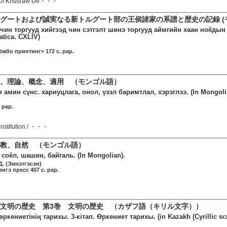
rk of Khusraw De・・・
グートおよび誠実なる新トルグート部の王侯諸家の系譜と歴史の記録 (
учин торгууд хийгээд чин сэтгэлт шинэ торгууд аймгийн хаан ноёдын 
atica. CXLIV)
ёмбо принтинг> 172 c. pap.
、理論、概念、適用 （モンゴル語）
 амин сүнс. хариуцлага, онол, үзэл баримтлал, хэрэглээ. (In Mongoli
. pap.
onstitution / ・・・
宗教、自然 （モンゴル語）
 соёл, шашин, байгаль. (In Mongolian).
Д. (Эмхэтгэсэн)
нгэ пресс 407 c. pap.
文明の歴史 第3巻 文明の歴史 （カザフ語（キリル文字））
өркениетінің тарихы. 3-кітап. Өркениет тарихы. (in Kazakh (Cyrillic scri