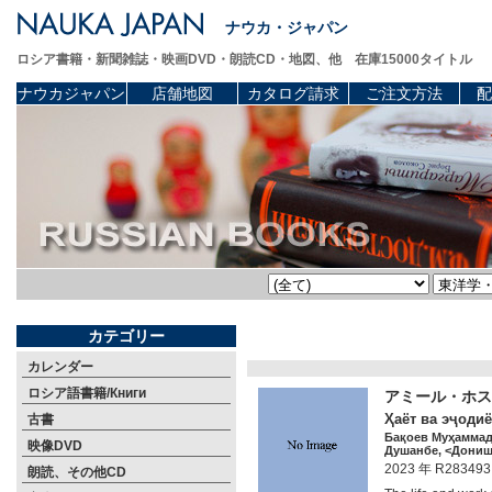
ナウカ・ジャパン
ロシア書籍・新聞雑誌・映画DVD・朗読CD・地図、他 在庫15000タイトル
ナウカジャパン
店舗地図
カタログ請求
ご注文方法
配
カテゴリー
カレンダー
ロシア語書籍/Книги
アミール・ホスロ
Ҳаёт ва эҷодиёт
古書
Бақоев Муҳамма
映像DVD
Душанбе, <Дониш>
2023 年 R283493
朗読、その他CD