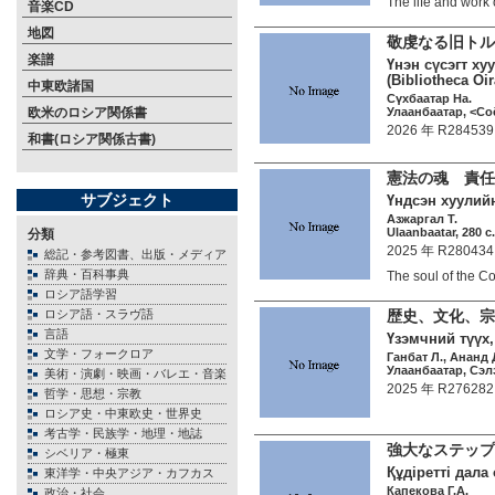
The life and wo
音楽CD
地図
敬虔なる旧トル
楽譜
Үнэн сүсэгт ху
(Bibliotheca Oir
中東欧諸国
Сүхбаатар На.
欧米のロシア関係書
Улаанбаатар, <Со
2026 年 R284539
和書(ロシア関係古書)
憲法の魂 責任
サブジェクト
Үндсэн хуулийн
Азжаргал Т.
Ulaanbaatar, 280 c
分類
2025 年 R280434
総記・参考図書、出版・メディア
辞典・百科事典
The soul of the C
ロシア語学習
ロシア語・スラヴ語
歴史、文化、
言語
Үзэмчний түүх,
文学・フォークロア
Ганбат Л., Ананд 
Улаанбаатар, Сэлэ
美術・演劇・映画・バレエ・音楽
2025 年 R276282
哲学・思想・宗教
ロシア史・中東欧史・世界史
考古学・民族学・地理・地誌
強大なステップ
シベリア・極東
Құдіретті дала 
東洋学・中央アジア・カフカス
Капекова Г.А.
政治・社会