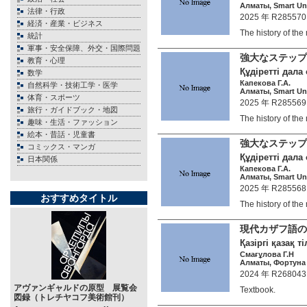
Алматы, Smart Univ
法律・行政
2025 年 R285570
経済・産業・ビジネス
The history of t
統計
軍事・安全保障、外交・国際問題
強大なステップ
教育・心理
Құдіретті дала 
数学
Капекова Г.А.
自然科学・技術工学・医学
Алматы, Smart Univ
体育・スポーツ
2025 年 R285569
旅行・ガイドブック・地図
The history of t
趣味・生活・ファッション
絵本・昔話・児童書
強大なステップ
コミックス・マンガ
Құдіретті дала 
日本関係
Капекова Г.А.
Алматы, Smart Univ
2025 年 R285568
おすすめタイトル
The history of t
現代カザフ語
Қазіргі қазақ т
Смағұлова Г.Н
Алматы, Фортуна 3
2024 年 R268043
アヴァンギャルドの原型 展覧会
Textbook.
図録（トレチヤコフ美術館刊）