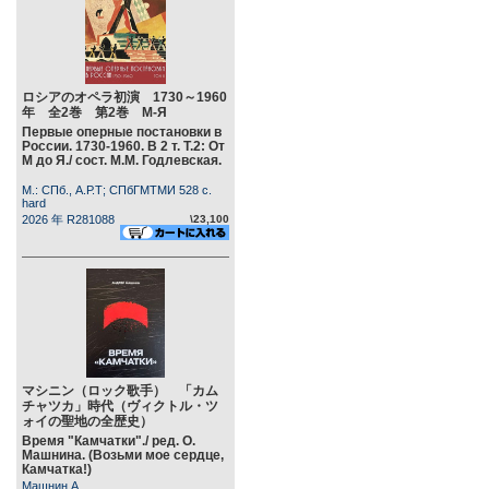
ロシアのオペラ初演 1730～1960
年 全2巻 第2巻 М-Я
Первые оперные постановки в
России. 1730-1960. В 2 т. Т.2: От
М до Я./ сост. М.М. Годлевская.
М.: СПб., А.Р.Т; СПбГМТМИ 528 c.
hard
2026 年 R281088
\23,100
マシニン（ロック歌手） 「カム
チャツカ」時代（ヴィクトル・ツ
ォイの聖地の全歴史）
Время "Камчатки"./ ред. О.
Машнина. (Возьми мое сердце,
Камчатка!)
Машнин А.