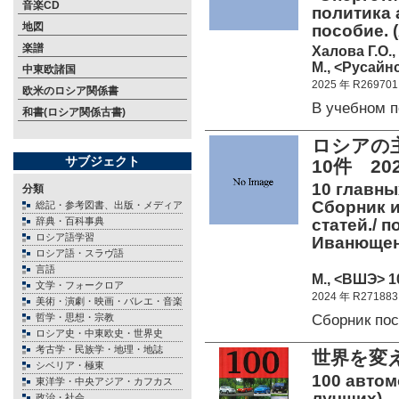
音楽CD
политика 
地図
пособие. 
楽譜
Халова Г.О.
М., <Русайнс
中東欧諸国
2025 年 R269701
欧米のロシア関係書
В учебном 
和書(ロシア関係古書)
ロシアの
サブジェクト
10件 2
10 главны
分類
Сборник 
総記・参考図書、出版・メディア
辞典・百科事典
статей./ п
ロシア語学習
Иванющен
ロシア語・スラヴ語
言語
М., <ВШЭ> 10
文学・フォークロア
2024 年 R271883
美術・演劇・映画・バレエ・音楽
Сборник п
哲学・思想・宗教
ロシア史・中東欧史・世界史
考古学・民族学・地理・地誌
世界を変え
シベリア・極東
100 автом
東洋学・中央アジア・カフカス
лучших)
政治・社会