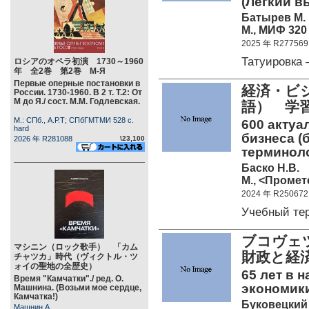
(Легкий в
Батырев М.
М., МИФ 320 
2025 年 R277569
Татуировка
ロシアのオペラ初演 1730～1960
年 全2巻 第2巻 М-Я
Первые оперные постановки в
経済・ビ
России. 1730-1960. В 2 т. Т.2: От
М до Я./ сост. М.М. Годлевская.
語） 学
М.: СПб., А.Р.Т; СПбГМТМИ 528 c.
600 актуа
hard
бизнеса (
2026 年 R281088
\23,100
терминол
Баско Н.В.
М., <Промете
2024 年 R250672
Учебный те
ブコヴェツ
マシニン（ロック歌手） 「カム
財政と経
チャツカ」時代（ヴィクトル・ツ
ォイの聖地の全歴史）
65 лет в 
Время "Камчатки"./ ред. О.
экономик
Машнина. (Возьми мое сердце,
Камчатка!)
Буковецкий 
Машнин А.