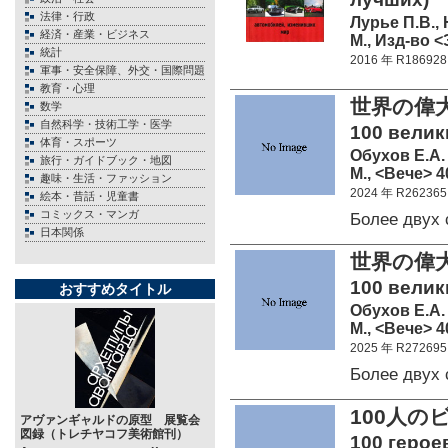
法律・行政
Лурье П.В., 
経済・産業・ビジネス
М., Изд-во <
統計
2016 年 R186928
軍事・安全保障、外交・国際問題
教育・心理
世界の偉
数学
自然科学・技術工学・医学
100 велик
体育・スポーツ
Обухов Е.А.
旅行・ガイドブック・地図
М., <Вече> 4
趣味・生活・ファッション
2024 年 R262365
絵本・昔話・児童書
コミックス・マンガ
Более двух
日本関係
世界の偉大
100 велик
おすすめタイトル
Обухов Е.А.
М., <Вече> 4
2025 年 R272695
Более двух
100人
アヴァンギャルドの原型 展覧会
図録（トレチヤコフ美術館刊）
100 герое