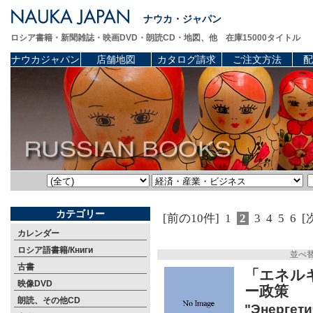
ナウカ・ジャパン
ロシア書籍・新聞雑誌・映画DVD・朗読CD・地図、他 在庫15000タイトル
ナウカジャパン
店舗地図
カタログ請求
ご注文方法
配
カテゴリー
[前の10件]
1
2
3
4
5
6
[
カレンダー
ロシア語書籍/Книги
並べ
古書
「エネル
映像DVD
ー政策
朗読、その他CD
"Энергети