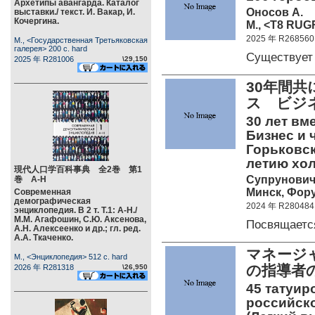
Архетипы авангарда. Каталог
Оносов А.
выставки./ текст. И. Вакар, И.
Кочергина.
М., <Т8 RUG
2025 年 R268560
М., <Государственная Третьяковская
галерея> 200 c. hard
Существует
2025 年 R281006
\29,150
30年間
ス ビジ
30 лет вм
Бизнес и 
Горьковск
летию хол
現代人口学百科事典 全2巻 第1
Супрунович
巻 А-Н
Минск, Фору
Современная
демографическая
2024 年 R280484
энциклопедия. В 2 т. Т.1: А-Н./
М.М. Агафошин, С.Ю. Аксенова,
Посвящаетс
А.Н. Алексеенко и др.; гл. ред.
А.А. Ткаченко.
マネージ
М., <Энциклопедия> 512 c. hard
の指導者
2026 年 R281318
\26,950
45 татуир
российско