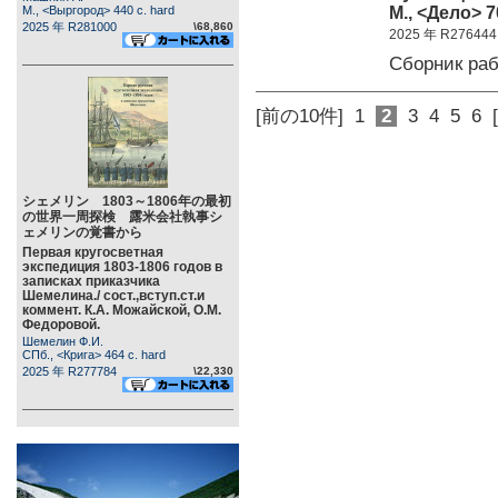
М., <Дело> 7
М., <Выргород> 440 c. hard
2025 年 R281000
\68,860
2025 年 R276444
Сборник ра
[前の10件]
1
2
3
4
5
6
シェメリン 1803～1806年の最初
の世界一周探検 露米会社執事シ
ェメリンの覚書から
Первая кругосветная
экспедиция 1803-1806 годов в
записках приказчика
Шемелина./ сост.,вступ.ст.и
коммент. К.А. Можайской, О.М.
Федоровой.
Шемелин Ф.И.
СПб., <Крига> 464 c. hard
2025 年 R277784
\22,330