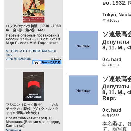
во. 1932. 
Tokyo, Nauka
年 R10368
ロシアのオペラ初演 1730～1960
年 全2巻 第2巻 М-Я
ソ連最高
Первые оперные постановки в
России. 1730-1960. В 2 т. Т.2: От
Депутаты 
М до Я./ сост. М.М. Годлевская.
8, 11. М.,
М.: СПб., А.Р.Т; СПбГМТМИ 528 c.
hard
0 c. hard
2026 年 R281088
\23,100
年 R10534
ソ連最高
Депутаты 
8, 11. М.,
Repr.
マシニン（ロック歌手） 「カム
チャツカ」時代（ヴィクトル・ツ
0 c. hard
ォイの聖地の全歴史）
年 R10535
Время "Камчатки"./ ред. О.
Машнина. (Возьми мое сердце,
本名鑑は、
Камчатка!)
て、顔写真
Машнин А.