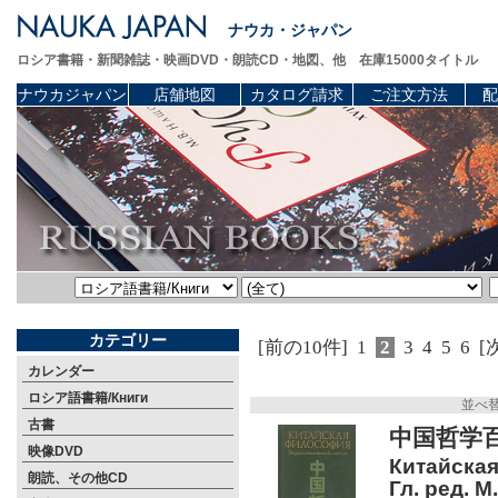
ナウカ・ジャパン
ロシア書籍・新聞雑誌・映画DVD・朗読CD・地図、他 在庫15000タイトル
ナウカジャパン
店舗地図
カタログ請求
ご注文方法
配
カテゴリー
[前の10件]
1
2
3
4
5
6
[
カレンダー
ロシア語書籍/Книги
並べ
古書
中国哲学
映像DVD
Китайская
朗読、その他CD
Гл. ред. М