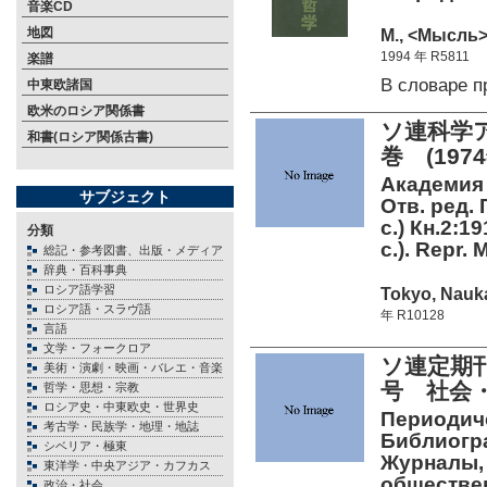
音楽CD
地図
М., <Мысль> 
1994 年 R5811
楽譜
В словаре 
中東欧諸国
欧米のロシア関係書
ソ連科学ア
和書(ロシア関係古書)
巻 (19
Академия 
サブジェクト
Отв. ред. 
c.) Кн.2:1
分類
с.). Repr. 
総記・参考図書、出版・メディア
辞典・百科事典
ロシア語学習
Tokyo, Nauka
ロシア語・スラヴ語
年 R10128
言語
文学・フォークロア
ソ連定期刊
美術・演劇・映画・バレエ・音楽
号 社会・
哲学・思想・宗教
ロシア史・中東欧史・世界史
Периодиче
考古学・民族学・地理・地誌
Библиогра
シベリア・極東
Журналы,
東洋学・中央アジア・カフカス
обществе
政治・社会