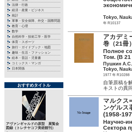
экономич
法律・行政
経済・産業・ビジネス
統計
Tokyo, Nauka
軍事・安全保障、外交・国際問題
年 R10137
教育・心理
数学
アカデミ
自然科学・技術工学・医学
体育・スポーツ
巻（21冊）
旅行・ガイドブック・地図
Полное со
趣味・生活・ファッション
Том. (В 21 
絵本・昔話・児童書
Пушкин А.С.
コミックス・マンガ
Tokyo, Nauka
日本関係
1977 年 R10288
自筆原稿を
おすすめタイトル
キストの異
マルクス
ンゲルス著
(1958-1
Научно-и
アヴァンギャルドの原型 展覧会
Сектора п
図録（トレチヤコフ美術館刊）