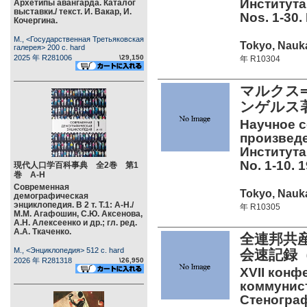
Института
Архетипы авангарда. Каталог
выставки./ текст. И. Вакар, И.
Nos. 1-30.
Кочергина.
М., <Государственная Третьяковская
Tokyo, Nauka
галерея> 200 c. hard
2025 年 R281006
\29,150
年 R10304
マルクス
ンゲルス
Научное с
произведе
Института
No. 1-10. 
現代人口学百科事典 全2巻 第1
巻 А-Н
Современная
Tokyo, Nauka
демографическая
энциклопедия. В 2 т. Т.1: А-Н./
年 R10305
М.М. Агафошин, С.Ю. Аксенова,
А.Н. Алексеенко и др.; гл. ред.
А.А. Ткаченко.
全連邦共
М., <Энциклопедия> 512 c. hard
会速記録（
2026 年 R281318
\26,950
XVII кон
коммунист
Стенограф