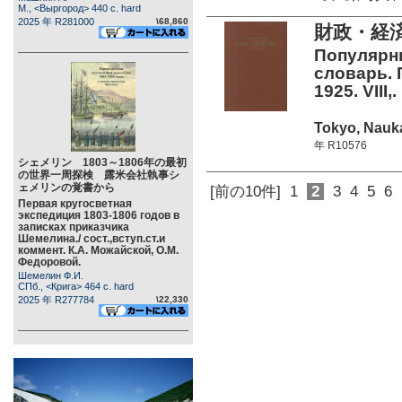
М., <Выргород> 440 c. hard
2025 年 R281000
\68,860
財政・経済
Популярн
словарь. 
1925. VIII,.
Tokyo, Nauka
年 R10576
シェメリン 1803～1806年の最初
の世界一周探検 露米会社執事シ
ェメリンの覚書から
[前の10件]
1
2
3
4
5
6
Первая кругосветная
экспедиция 1803-1806 годов в
записках приказчика
Шемелина./ сост.,вступ.ст.и
коммент. К.А. Можайской, О.М.
Федоровой.
Шемелин Ф.И.
СПб., <Крига> 464 c. hard
2025 年 R277784
\22,330