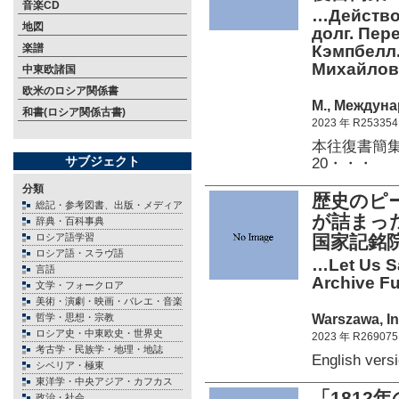
音楽CD
…Действо
地図
долг. Пер
楽譜
Кэмпбелл. В
Михайлова
中東欧諸国
欧米のロシア関係書
М., Междуна
和書(ロシア関係古書)
2023 年 R253354
本往復書簡集
サブジェクト
20・・・
分類
歴史のピ
総記・参考図書、出版・メディア
が詰まっ
辞典・百科事典
ロシア語学習
国家記銘院
ロシア語・スラヴ語
…Let Us Sa
言語
Archive Fu
文学・フォークロア
美術・演劇・映画・バレエ・音楽
Warszawa, In
哲学・思想・宗教
ロシア史・中東欧史・世界史
2023 年 R269075
考古学・民族学・地理・地誌
English ver
シベリア・極東
東洋学・中央アジア・カフカス
「181
政治・社会