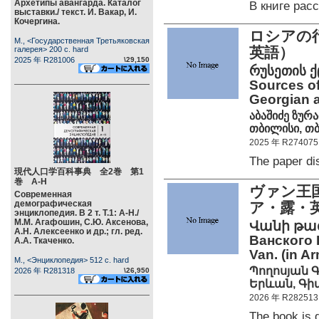
Архетипы авангарда. Каталог
В книге ра
выставки./ текст. И. Вакар, И.
Кочергина.
ロシアの行
М., <Государственная Третьяковская
英語）
галерея> 200 c. hard
2025 年 R281006
\29,150
რუსეთის ქ
Sources of
Georgian a
აბაშიძე ზურა
თბილისი, თბ
2025 年 R274075
The paper d
現代人口学百科事典 全2巻 第1
巻 А-Н
ヴァン王
Современная
демографическая
ア・露・
энциклопедия. В 2 т. Т.1: А-Н./
М.М. Агафошин, С.Ю. Аксенова,
Վանի թա
А.Н. Алексеенко и др.; гл. ред.
Ванского 
А.А. Ткаченко.
Van. (in A
М., <Энциклопедия> 512 c. hard
Պողոսյան 
2026 年 R281318
\26,950
Երևան, Գիտո
2026 年 R282513
The book is