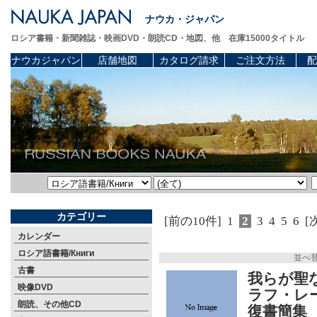
ナウカ・ジャパン
ロシア書籍・新聞雑誌・映画DVD・朗読CD・地図、他 在庫15000タイトル
ナウカジャパン
店舗地図
カタログ請求
ご注文方法
配
カテゴリー
[前の10件]
1
2
3
4
5
6
[
カレンダー
ロシア語書籍/Книги
並べ
古書
我らが聖
映像DVD
ラフ・レ
朗読、その他CD
復書簡集 