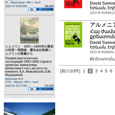
М., <Выргород> 440 c. hard
David Samve
2025 年 R281000
\68,860
Երևան, Էդի
2022 年 R284612
アルメニ
Հայ ժամ
քրեստոմ
David Samve
シェメリン 1803～1806年の最初
Երևան, Էդի
の世界一周探検 露米会社執事シ
2022 年 R284611
ェメリンの覚書から
Քրեստոմ
Первая кругосветная
экспедиция 1803-1806 годов в
записках приказчика
Шемелина./ сост.,вступ.ст.и
[前の10件]
1
2
3
4
5
6
коммент. К.А. Можайской, О.М.
Федоровой.
Шемелин Ф.И.
СПб., <Крига> 464 c. hard
2025 年 R277784
\22,330