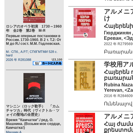
アルメニア
け
Հայերեն
ロシアのオペラ初演 1730～1960
年 全2巻 第2巻 М-Я
Гюрджинян 
Первые оперные постановки в
Ереван, <Эд
России. 1730-1960. В 2 т. Т.2: От
М до Я./ сост. М.М. Годлевская.
2022 年 R279569
Բառարանո
М.: СПб., А.Р.Т; СПбГМТМИ 528 c.
hard
2026 年 R281088
\23,100
学校用ア
Հայերեն
բառարան
Rubina Naza
Yerevan, <Za
2016 年 R284609
Ունենալո
マシニン（ロック歌手） 「カム
チャツカ」時代（ヴィクトル・ツ
ォイの聖地の全歴史）
アルメニ
Время "Камчатки"./ ред. О.
Հայ ժամ
Машнина. (Возьми мое сердце,
Камчатка!)
քրեստոմ
Машнин А.