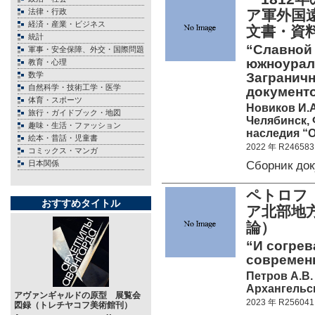
法律・行政
ア軍外国
経済・産業・ビジネス
文書・資
統計
“Славной 
軍事・安全保障、外交・国際問題
южноурал
教育・心理
数学
Заграничн
自然科学・技術工学・医学
документо
体育・スポーツ
Новиков И.А
旅行・ガイドブック・地図
Челябинск,
趣味・生活・ファッション
наследия “
絵本・昔話・児童書
2022 年 R246583
コミックス・マンガ
Сборник до
日本関係
ペトロフ
おすすめタイトル
ア北部地
論）
“И согрев
современн
Петров А.В.
Архангельск
アヴァンギャルドの原型 展覧会
2023 年 R256041
図録（トレチヤコフ美術館刊）