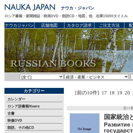
ナウカ・ジャパン
ロシア書籍・新聞雑誌・映画DVD・朗読CD・地図、他 在庫15000タイトル
ナウカジャパン
店舗地図
カタログ請求
ご注文方法
配
カテゴリー
[前の10件]
17
18
19
20
カレンダー
ロシア語書籍/Книги
並べ
古書
国家統治
映像DVD
Развитие
朗読、その他CD
государст