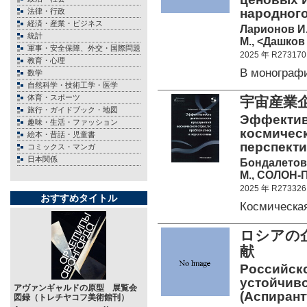
народного
法律・行政
経済・産業・ビジネス
Ларионов И.
統計
М., <Дашков 
軍事・安全保障、外交・国際問題
2025 年 R273170
教育・心理
В монограф
数学
自然科学・技術工学・医学
体育・スポーツ
宇宙産業
旅行・ガイドブック・地図
Эффектив
趣味・生活・ファッション
космическ
絵本・昔話・児童書
перспект
コミックス・マンガ
日本関係
Бондалетова
М., СОЛОН-П
2025 年 R273326
おすすめタイトル
Космическа
ロシアの
献
Российско
устойчиво
アヴァンギャルドの原型 展覧会
(Аспирант
図録（トレチヤコフ美術館刊）