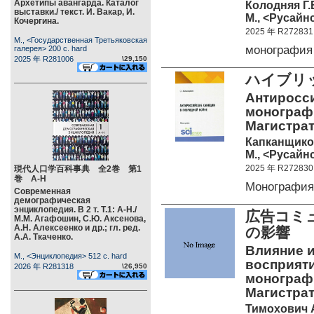
Архетипы авангарда. Каталог
Колодняя Г.
выставки./ текст. И. Вакар, И.
М., <Русайнс
Кочергина.
2025 年 R272831
М., <Государственная Третьяковская
монография
галерея> 200 c. hard
2025 年 R281006
\29,150
ハイブリ
Антиросси
монографи
Магистрат
Капканщиков
М., <Русайнс
2025 年 R272830
現代人口学百科事典 全2巻 第1
巻 А-Н
Монография
Современная
демографическая
энциклопедия. В 2 т. Т.1: А-Н./
広告コミ
М.М. Агафошин, С.Ю. Аксенова,
А.Н. Алексеенко и др.; гл. ред.
の影
А.А. Ткаченко.
Влияние и
М., <Энциклопедия> 512 c. hard
восприят
2026 年 R281318
\26,950
монографи
Магистрат
Тимохович А