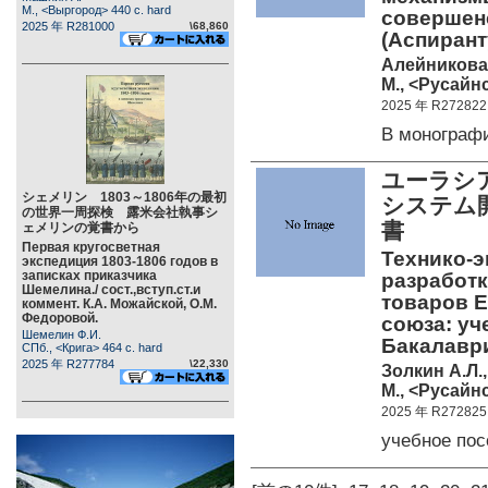
М., <Выргород> 440 c. hard
совершен
2025 年 R281000
\68,860
(Аспирант
Алейникова
М., <Русайнс
2025 年 R272822
В монограф
ユーラシ
シェメリン 1803～1806年の最初
システム
の世界一周探検 露米会社執事シ
書
ェメリンの覚書から
Первая кругосветная
Технико-
экспедиция 1803-1806 годов в
записках приказчика
разработк
Шемелина./ сост.,вступ.ст.и
товаров Е
коммент. К.А. Можайской, О.М.
Федоровой.
союза: уч
Шемелин Ф.И.
Бакалаври
СПб., <Крига> 464 c. hard
2025 年 R277784
\22,330
Золкин А.Л.,
М., <Русайнс
2025 年 R272825
учебное по