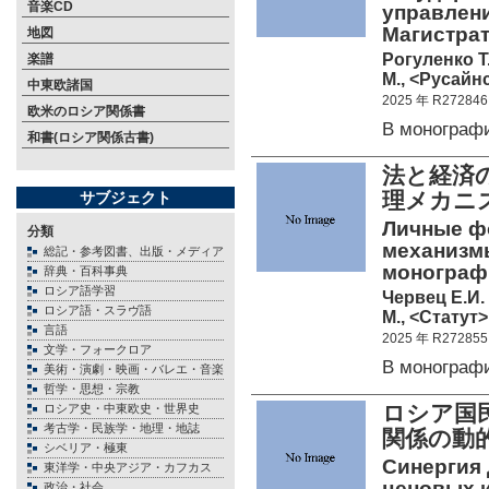
音楽CD
управлени
Магистрат
地図
Рогуленко Т.
楽譜
М., <Русайнс
中東欧諸国
2025 年 R272846
欧米のロシア関係書
В монограф
和書(ロシア関係古書)
法と経済
理メカ
サブジェクト
Личные фо
分類
механизм
総記・参考図書、出版・メディア
монограф
辞典・百科事典
ロシア語学習
Червец Е.И.
ロシア語・スラヴ語
М., <Статут>
言語
2025 年 R272855
文学・フォークロア
В монограф
美術・演劇・映画・バレエ・音楽
哲学・思想・宗教
ロシア国
ロシア史・中東欧史・世界史
考古学・民族学・地理・地誌
関係の動
シベリア・極東
Синергия
東洋学・中央アジア・カフカス
ценовых 
政治・社会