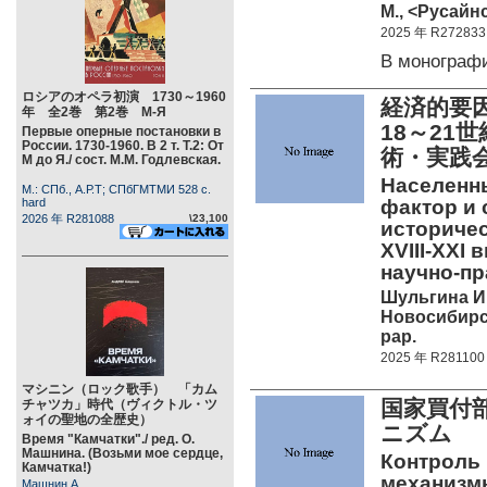
М., <Русайнс
2025 年 R272833
В монограф
ロシアのオペラ初演 1730～1960
経済的要
年 全2巻 第2巻 М-Я
18～2
Первые оперные постановки в
России. 1730-1960. В 2 т. Т.2: От
術・実践
М до Я./ сост. М.М. Годлевская.
Населенн
М.: СПб., А.Р.Т; СПбГМТМИ 528 c.
hard
фактор и 
2026 年 R281088
\23,100
историче
XVIII-XXI
научно-п
Шульгина И.Н
Новосибирск,
pap.
2025 年 R281100
マシニン（ロック歌手） 「カム
国家買付
チャツカ」時代（ヴィクトル・ツ
ォイの聖地の全歴史）
ニズム
Время "Камчатки"./ ред. О.
Машнина. (Возьми мое сердце,
Контроль 
Камчатка!)
механизм
Машнин А.