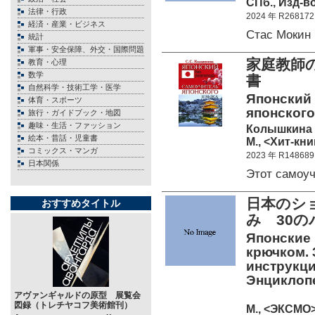
СПб., Изд-во
法律・行政
2024 年 R268172
経済・産業・ビジネス
Стас Мокин
統計
軍事・安全保障、外交・国際問題
家庭教師
教育・心理
数学
書
自然科学・技術工学・医学
Японский 
体育・スポーツ
японского
旅行・ガイドブック・地図
趣味・生活・ファッション
Колышкина 
絵本・昔話・児童書
М., <Хит-кни
コミックス・マンガ
2023 年 R148689
日本関係
Этот самоу
日本のシ
おすすめタイトル
み 30
Японские 
крючком. 
инструкци
Энциклоп
アヴァンギャルドの原型 展覧会
図録（トレチヤコフ美術館刊）
М., <ЭКСМО> 