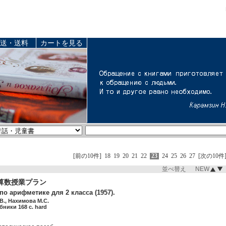
送・送料
カートを見る
[前の10件]
18
19
20
21
22
23
24
25
26
27
[次の10件
並べ替え NEW
算数授業プラン
о арифметике для 2 класса (1957).
В., Нахимова М.С.
бники 168 c. hard