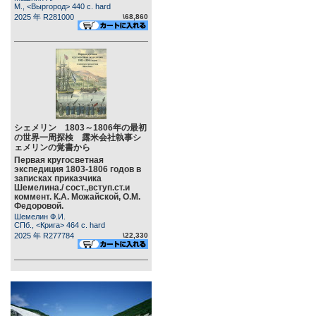
М., <Выргород> 440 c. hard
2025 年 R281000
\68,860
シェメリン 1803～1806年の最初
の世界一周探検 露米会社執事シ
ェメリンの覚書から
Первая кругосветная
экспедиция 1803-1806 годов в
записках приказчика
Шемелина./ сост.,вступ.ст.и
коммент. К.А. Можайской, О.М.
Федоровой.
Шемелин Ф.И.
СПб., <Крига> 464 c. hard
2025 年 R277784
\22,330