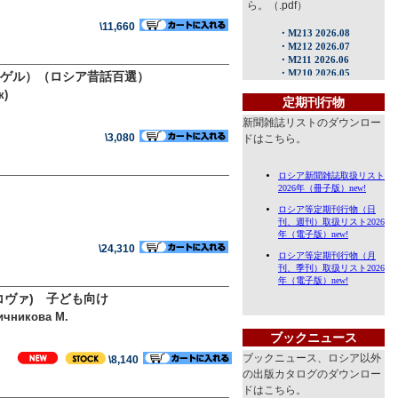
ら。（.pdf）
\11,660
ゲル）（ロシア昔話百選）
к)
定期刊行物
新聞雑誌リストのダウンロー
\3,080
ドはこちら。
\24,310
ヴァ) 子ども向け
ичникова М.
ブックニュース
ブックニュース、ロシア以外
\8,140
の出版カタログのダウンロー
ドはこちら。