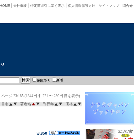
HOME
会社概要
特定商取引に基く表示
個人情報保護方針
サイトマップ
問合せ
在庫あり
新着
]
ページ 23/185 (1844 件中 221 〜 230 件目を表示)
書名
著者名
刊行年
価格
\3,850