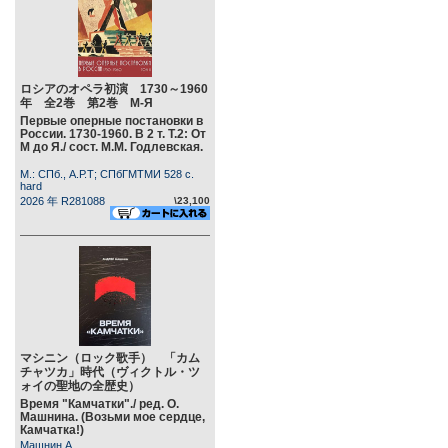
ロシアのオペラ初演 1730～1960
年 全2巻 第2巻 М-Я
Первые оперные постановки в
России. 1730-1960. В 2 т. Т.2: От
М до Я./ сост. М.М. Годлевская.
М.: СПб., А.Р.Т; СПбГМТМИ 528 c.
hard
2026 年 R281088
\23,100
マシニン（ロック歌手） 「カム
チャツカ」時代（ヴィクトル・ツ
ォイの聖地の全歴史）
Время "Камчатки"./ ред. О.
Машнина. (Возьми мое сердце,
Камчатка!)
Машнин А.