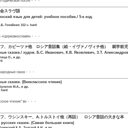
методическое пособ・・・
会スラヴ語
ский язык для детей: учебное пособие./ 5-е изд.
Б. Гоняйкин 152 c. hard
ие «Церковнославян・・・
フ、カピーツァ他 ロシア昔話集（絵・イヴァノヴィチ他） 就学前児
ые сказки./ худож. Б.С. Иванович, К.В. Яковлевич, З.Т. Александр
ица О., и др.
rd
е народные сказк・・・
ые сказки. (Внеклассное чтение)
улатов М.А., и др.
 hard
ассное чтение" во・・・
フ、ウシンスキー、A.トルストイ他（再話） ロシア昔話の大きな本
русских сказок. (Самая большая книга)
шинский К.Д., Толстой А.Н., и др.