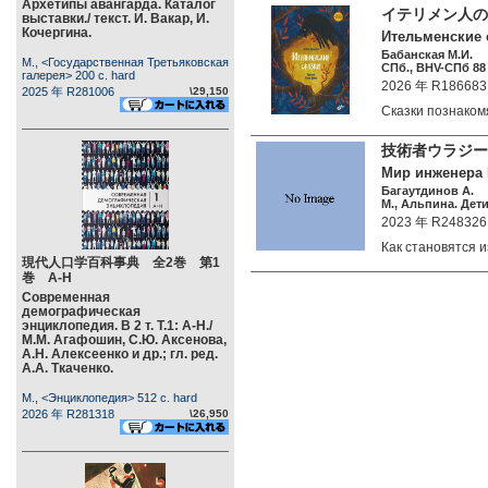
Архетипы авангарда. Каталог
イテリメン人の
выставки./ текст. И. Вакар, И.
Кочергина.
Ительменские 
Бабанская М.И.
М., <Государственная Третьяковская
СПб., BHV-CПб 88 
галерея> 200 c. hard
2026 年 R186683
2025 年 R281006
\29,150
Сказки познако
技術者ウラジー
Мир инженера Ш
Багаутдинов А.
М., Альпина. Дети
2023 年 R248326
Как становятся
現代人口学百科事典 全2巻 第1
巻 А-Н
Современная
демографическая
энциклопедия. В 2 т. Т.1: А-Н./
М.М. Агафошин, С.Ю. Аксенова,
А.Н. Алексеенко и др.; гл. ред.
А.А. Ткаченко.
М., <Энциклопедия> 512 c. hard
2026 年 R281318
\26,950