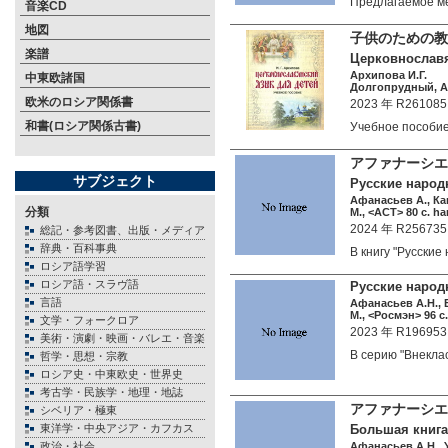
Предлагаемое 
音楽CD
地図
子供のための教
楽譜
Церковнославян
Архипова И.Г.
中東欧諸国
Долгопрудный, А.
欧米のロシア関係書
2023 年 R261085
和書(ロシア関係古書)
Учебное пособ
アファナーシエ
サブジェクト
Русские народн
Афанасьев А., Кап
分類
М., <АСТ> 80 c. ha
2024 年 R256735
総記・参考図書、出版・メディア
辞典・百科事典
В книгу "Русски
ロシア語学習
ロシア語・スラヴ語
Русские народн
言語
Афанасьев А.Н., Б
М., <Росмэн> 96 c.
文学・フォークロア
2023 年 R196953
美術・演劇・映画・バレエ・音楽
В серию "Внекл
哲学・思想・宗教
ロシア史・中東欧史・世界史
考古学・民族学・地理・地誌
アファナーシエ
シベリア・極東
東洋学・中央アジア・カフカス
Большая книга 
政治・社会
Афанасьев А.Н., У