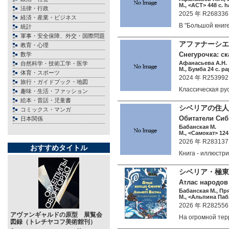
М., <АСТ> 448 c. h
法律・行政
2025 年 R268336
経済・産業・ビジネス
В "Большой книг
統計
軍事・安全保障、外交・国際問題
アファナーシエ
教育・心理
Снегурочка: ск
数学
Афанасьева А.Н.
自然科学・技術工学・医学
М., Бумба 24 c. pa
体育・スポーツ
2024 年 R253992
旅行・ガイドブック・地図
Классическая р
趣味・生活・ファッション
絵本・昔話・児童書
シベリアの住人
コミックス・マンガ
Обитатели Сиб
日本関係
Бабанская М.
М., <Самокат> 124 
2026 年 R283137
おすすめタイトル
Книга - иллюст
シベリア・極東
Атлас народов
Бабанская М., Пр
М., <Альпина Паб
2026 年 R282556
アヴァンギャルドの原型 展覧会
На огромной те
図録（トレチヤコフ美術館刊）