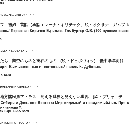
ard
е русских сказок・・・
フ 雪娘 昔話（再話エレーナ・キリチェク、絵・オクサナ・ガムブル
азка./ Пересказ: Киричек Е.; иллю. Гамбургер О.В. (100 русских сказо
p.
усская народная с・・・
たち 架空のものと実在のもの (絵・ドゥボヴィク) 低中学年向け
ири. Вымышленные и настоящие./ нарис. К. Дубовик.
c. hard
рированный словар・・・
地方諸民族アトラス 見える世界と見えない世界 (絵・プリャニチニコ
 Сибири и Дальнего Востока: Мир видимый и невидимый./ ил. Прян
яничникова М.
лишер> 112 c. hard
рритории от восто・・・