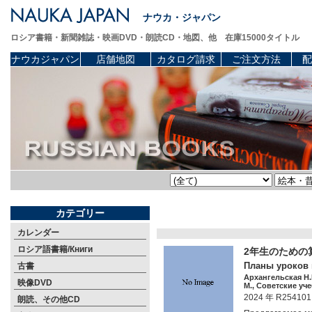
ナウカ・ジャパン
ロシア書籍・新聞雑誌・映画DVD・朗読CD・地図、他 在庫15000タイトル
ナウカジャパン
店舗地図
カタログ請求
ご注文方法
配
カテゴリー
カレンダー
ロシア語書籍/Книги
2年生のための
Планы уроков п
古書
Архангельская Н.
映像DVD
М., Советские уче
2024 年 R254101
朗読、その他CD