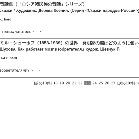
昔話集（「ロシア諸民族の昔話」シリーズ）
сказки / Художник: Дерека Ксения. (Серия <Сказки народов России>
c. hard
мят юных читателе・・・
ミル・シューホフ（1853-1939）の世界 発明家の脳はどのように働
ухова. Как работает мозг изобретателя./ худож. Шевчук П.
 64 c. hard
 изобретателями? ・・・
[前の10件]
18
19
20
21
22
23
24
25
26
27
[次の10件]
ペ