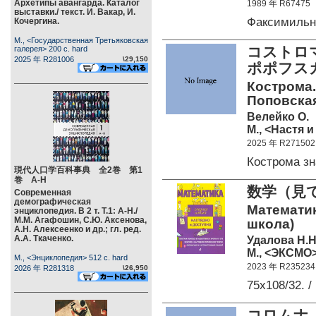
Архетипы авангарда. Каталог
1989 年 R67475
выставки./ текст. И. Вакар, И.
Факсимильн
Кочергина.
М., <Государственная Третьяковская
コストロ
галерея> 200 c. hard
2025 年 R281006
\29,150
ポポフス
Кострома.
Поповская
Велейко О.
М., <Настя и
2025 年 R271502
Кострома з
現代人口学百科事典 全2巻 第1
巻 А-Н
数学（見
Современная
демографическая
Математик
энциклопедия. В 2 т. Т.1: А-Н./
М.М. Агафошин, С.Ю. Аксенова,
школа)
А.Н. Алексеенко и др.; гл. ред.
А.А. Ткаченко.
Удалова Н.Н
М., <ЭКСМО> 
М., <Энциклопедия> 512 c. hard
2023 年 R235234
2026 年 R281318
\26,950
75x108/32. /
コロムナ