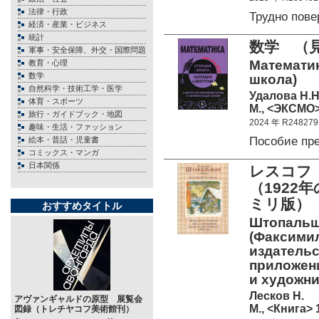
法律・行政
Трудно пов
経済・産業・ビジネス
統計
数学 （
軍事・安全保障、外交・国際問題
Математик
教育・心理
数学
школа)
自然科学・技術工学・医学
Удалова Н.Н
体育・スポーツ
М., <ЭКСМО> 
旅行・ガイドブック・地図
2024 年 R248279
趣味・生活・ファッション
Пособие пр
絵本・昔話・児童書
コミックス・マンガ
日本関係
レスコフ
（192
ミリ版）
おすすめタイトル
Штопальщ
(Факсимил
издательс
приложен
и художн
Лесков Н.
アヴァンギャルドの原型 展覧会
М., <Книга> 
図録（トレチヤコフ美術館刊）