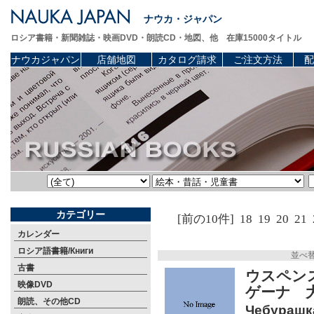
ナウカ・ジャパン
ロシア書籍・新聞雑誌・映画DVD・朗読CD・地図、他 在庫15000タイトル
ナウカジャパン
店舗地図
カタログ請求
ご注文方法
配
カテゴリー
[前の10件]
18
19
20
21
カレンダー
ロシア語書籍/Книги
並べ
古書
ウスペン
映像DVD
ゲーナ 
朗読、その他CD
Чебурашка