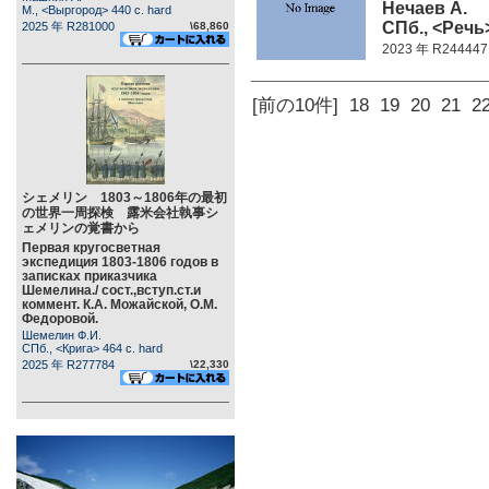
Нечаев А.
М., <Выргород> 440 c. hard
СПб., <Речь>
2025 年 R281000
\68,860
2023 年 R244447
[前の10件]
18
19
20
21
2
シェメリン 1803～1806年の最初
の世界一周探検 露米会社執事シ
ェメリンの覚書から
Первая кругосветная
экспедиция 1803-1806 годов в
записках приказчика
Шемелина./ сост.,вступ.ст.и
коммент. К.А. Можайской, О.М.
Федоровой.
Шемелин Ф.И.
СПб., <Крига> 464 c. hard
2025 年 R277784
\22,330