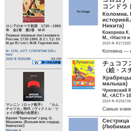
コンドラ
Коломна.
историей.
Никита)
ロシアのオペラ初演 1730～1960
年 全2巻 第2巻 М-Я
Кокорева К.
Первые оперные постановки в
М., <Настя и
России. 1730-1960. В 2 т. Т.2: От
М до Я./ сост. М.М. Годлевская.
2025 年 R271505
Коломна — 
М.: СПб., А.Р.Т; СПбГМТМИ 528 c.
hard
2026 年 R281088
\23,100
チュコフス
（絵・ス
Храбрецы.
малыша)
Чуковский К
М., <АСТ> 10
2024 年 R256739
マシニン（ロック歌手） 「カム
Cамые изве
チャツカ」時代（ヴィクトル・ツ
ォイの聖地の全歴史）
Время "Камчатки"./ ред. О.
Сестрица 
Машнина. (Возьми мое сердце,
(Любимая
Камчатка!)
Машнин А.