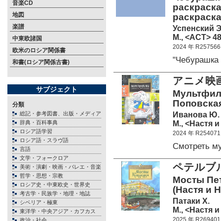
音楽CD
раскраска
地図
раскраска
楽譜
Успенский Э
М., <АСТ> 48
中東欧諸国
2024 年 R257566
欧米のロシア関係書
"Чебурашка
和書(ロシア関係古書)
アニメ映
サブジェクト
Мультфиль
Поповская;
分類
Иванова Ю.
総記・参考図書、出版・メディア
М., <Настя и
辞典・百科事典
ロシア語学習
2024 年 R254071
ロシア語・スラヴ語
Смотреть 
言語
文学・フォークロア
ペテルブ
美術・演劇・映画・バレエ・音楽
哲学・思想・宗教
Мосты Пете
ロシア史・中東欧史・世界史
(Настя и 
考古学・民族学・地理・地誌
Патаки Х.
シベリア・極東
М., <Настя и
東洋学・中央アジア・カフカス
2025 年 R269401
政治・社会