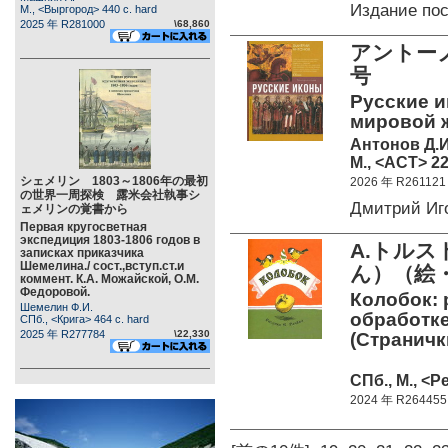
Издание по
М., <Выргород> 440 c. hard
2025 年 R281000
\68,860
アントー
号
Русские и
мировой 
Антонов Д.И
М., <АСТ> 22
シェメリン 1803～1806年の最初
2026 年 R261121
の世界一周探検 露米会社執事シ
Дмитрий Иг
ェメリンの覚書から
Первая кругосветная
экспедиция 1803-1806 годов в
A.トル
записках приказчика
Шемелина./ сост.,вступ.ст.и
ん）（絵・
коммент. К.А. Можайской, О.М.
Федоровой.
Колобок: 
Шемелин Ф.И.
обработке
СПб., <Крига> 464 c. hard
2025 年 R277784
\22,330
(Страничк
СПб., М., <Р
2024 年 R264455