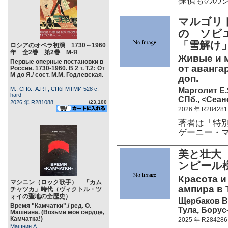
探偵ものの
マルゴリ
の ソビ
「雪解け
ロシアのオペラ初演 1730～1960
年 全2巻 第2巻 М-Я
Живые и м
Первые оперные постановки в
от авангар
России. 1730-1960. В 2 т. Т.2: От
М до Я./ сост. М.М. Годлевская.
доп.
М.: СПб., А.Р.Т; СПбГМТМИ 528 c.
Марголит Е.
hard
СПб., <Сеанс
2026 年 R281088
\23,100
2026 年 R284281
著者は「特
ゲーニー・
美と壮大
ンピール
Красота и
マシニン（ロック歌手） 「カム
ампира в 
チャツカ」時代（ヴィクトル・ツ
ォイの聖地の全歴史）
Щербаков В
Время "Камчатки"./ ред. О.
Тула, Борус-
Машнина. (Возьми мое сердце,
Камчатка!)
2025 年 R284286
Машнин А.