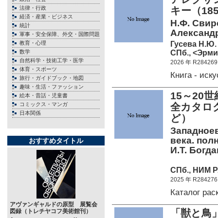
法律・行政
キー（185
経済・産業・ビジネス
Н.Ф. Сви
統計
Александра
軍事・安全保障、外交・国際問題
Гусева Н.Ю.
教育・心理
СПб., <Эрми
数学
自然科学・技術工学・医学
2026 年 R284269
体育・スポーツ
Книга - ис
旅行・ガイドブック・地図
趣味・生活・ファッション
15～2
絵本・昔話・児童書
コミックス・マンガ
全カタロ
日本関係
ど）
Западноев
века. полн
おすすめタイトル
И.Т. Богда
СПб., НИМ Р
2025 年 R284276
Каталог ра
アヴァンギャルドの原型 展覧会
「獣と鳥
図録（トレチヤコフ美術館刊）