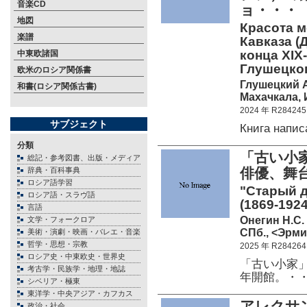
音楽CD
ョ・・・
地図
Красота м
楽譜
Кавказа (
конца XIX-
中東欧諸国
Глушецког
欧米のロシア関係書
Глушецкий А
和書(ロシア関係古書)
Махачкала, 
2024 年 R284245
サブジェクト
Книга напи
分類
「古い小家
総記・参考図書、出版・メディア
俳優、舞
辞典・百科事典
ロシア語学習
"Старый д
ロシア語・スラヴ語
(1869-1924
言語
Онегин Н.С.
文学・フォークロア
СПб., <Эрмит
美術・演劇・映画・バレエ・音楽
哲学・思想・宗教
2025 年 R284264
ロシア史・中東欧史・世界史
「古い小家」
考古学・民族学・地理・地誌
年開館。・
シベリア・極東
東洋学・中央アジア・カフカス
アレクサ
政治・社会