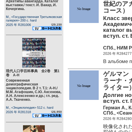
Архетипы авангарда. Каталог
世紀のア
выставки./ текст. И. Вакар, И.
Кочергина.
コース）
М., <Государственная Третьяковская
Класс зве
галерея> 200 c. hard
Академиче
2025 年 R281006
\29,150
каталог вы
вступ. ст. 
СПб., НИМ РА
2026 年 R284277
В альбоме 
現代人口学百科事典 全2巻 第1
ゲルマン（
巻 А-Н
ラーナ・カ
Современная
демографическая
ライター
энциклопедия. В 2 т. Т.1: А-Н./
М.М. Агафошин, С.Ю. Аксенова,
Долгие ноч
А.Н. Алексеенко и др.; гл. ред.
А.А. Ткаченко.
вступ. ст.
Герман А., 
М., <Энциклопедия> 512 c. hard
2026 年 R281318
\26,950
СПб., <Сеанс
2026 年 R284280
映像化され