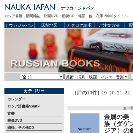
ナウカ・ジャパン
ロシア書籍・新聞雑誌・映画DVD・朗読CD・地図、他 在庫15000タイトル
ナウカジャパン
店舗地図
カタログ請求
ご注文方法
配
カテゴリー
[前の10件]
19
20
21
22
カレンダー
ロシア語書籍/Книги
並べ
古書
金属の美
映像DVD
族（ダゲ
朗読、その他CD
ジア）の