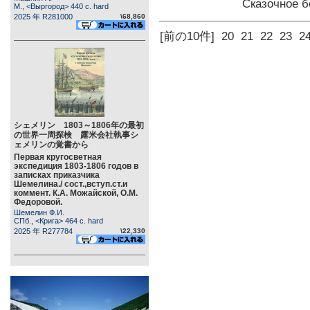
Сказочное 
М., <Выргород> 440 c. hard
2025 年 R281000
\68,860
[前の10件]
20
21
22
23
2
シェメリン 1803～1806年の最初
の世界一周探検 露米会社執事シ
ェメリンの覚書から
Первая кругосветная
экспедиция 1803-1806 годов в
записках приказчика
Шемелина./ сост.,вступ.ст.и
коммент. К.А. Можайской, О.М.
Федоровой.
Шемелин Ф.И.
СПб., <Крига> 464 c. hard
2025 年 R277784
\22,330