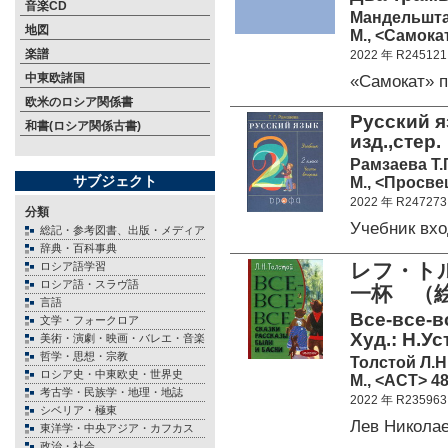
音楽CD
Мандельшта
地図
М., <Самокат
楽譜
2022 年 R245121
中東欧諸国
«Самокат» 
欧米のロシア関係書
Русский яз
和書(ロシア関係古書)
изд.,стер.
Рамзаева Т.Г
サブジェクト
М., <Просве
2022 年 R247273
分類
Учебник вх
総記・参考図書、出版・メディア
辞典・百科事典
レフ・ト
ロシア語学習
ロシア語・スラヴ語
一杯 （
言語
Все-все-вс
文学・フォークロア
Худ.: Н.У
美術・演劇・映画・バレエ・音楽
哲学・思想・宗教
Толстой Л.Н
ロシア史・中東欧史・世界史
М., <АСТ> 48
考古学・民族学・地理・地誌
2022 年 R235963
シベリア・極東
Лев Никола
東洋学・中央アジア・カフカス
政治・社会