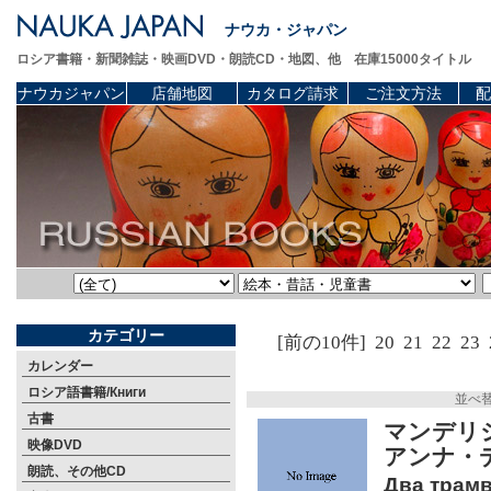
ナウカ・ジャパン
ロシア書籍・新聞雑誌・映画DVD・朗読CD・地図、他 在庫15000タイトル
ナウカジャパン
店舗地図
カタログ請求
ご注文方法
配
カテゴリー
[前の10件]
20
21
22
23
カレンダー
ロシア語書籍/Книги
並べ
古書
マンデリ
映像DVD
アンナ・
朗読、その他CD
Два трамва