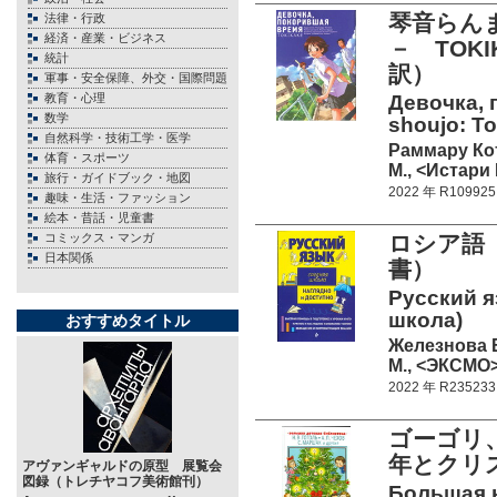
琴音らん
法律・行政
経済・産業・ビジネス
－ TOK
統計
訳）
軍事・安全保障、外交・国際問題
教育・心理
Девочка, 
数学
shoujo: To
自然科学・技術工学・医学
Раммару Кот
体育・スポーツ
М., <Истари 
旅行・ガイドブック・地図
2022 年 R109925
趣味・生活・ファッション
絵本・昔話・児童書
コミックス・マンガ
ロシア語
日本関係
書）
Русский я
школа)
おすすめタイトル
Железнова Е
М., <ЭКСМО> 
2022 年 R235233
ゴーゴリ
年とクリ
アヴァンギャルドの原型 展覧会
図録（トレチヤコフ美術館刊）
Большая к