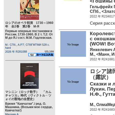
<Гошины 
Гельфрейх 
СПб., <Злато
2022 年 R234017
Серия расс
ロシアのオペラ初演 1730～1960
年 全2巻 第2巻 М-Я
Первые оперные постановки в
Королевст
России. 1730-1960. В 2 т. Т.2: От
М до Я./ сост. М.М. Годлевская.
с окошкам
(WOW! Вот
М.: СПб., А.Р.Т; СПбГМТМИ 528 c.
hard
Янкелевич 
2026 年 R281088
\23,100
М., <Манн, 
2022 年 R241681
ロシア諸
（露訳）
Сказки и 
Лукин. Пе
マシニン（ロック歌手） 「カム
Н.Ф., Гутт
チャツカ」時代（ヴィクトル・ツ
ォイの聖地の全歴史）
Время "Камчатки"./ ред. О.
М., ОлмаМед
Машнина. (Возьми мое сердце,
2022 年 R241683
Камчатка!)
Машнин А.