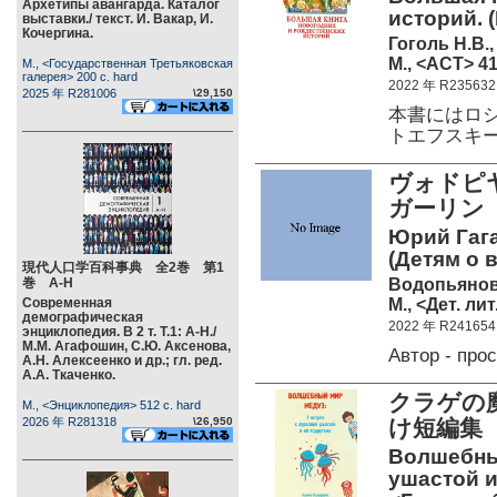
Архетипы авангарда. Каталог
историй. 
выставки./ текст. И. Вакар, И.
Кочергина.
Гоголь Н.В.,
М., <АСТ> 41
М., <Государственная Третьяковская
галерея> 200 c. hard
2022 年 R235632
2025 年 R281006
\29,150
本書にはロ
トエフスキ
ヴォドピヤ
ガーリン 
Юрий Гага
(Детям о 
現代人口学百科事典 全2巻 第1
Водопьянов
巻 А-Н
М., <Дет. лит
Современная
демографическая
2022 年 R241654
энциклопедия. В 2 т. Т.1: А-Н./
М.М. Агафошин, С.Ю. Аксенова,
Автор - пр
А.Н. Алексеенко и др.; гл. ред.
А.А. Ткаченко.
クラゲの
М., <Энциклопедия> 512 c. hard
2026 年 R281318
\26,950
け短編集
Волшебный
ушастой и