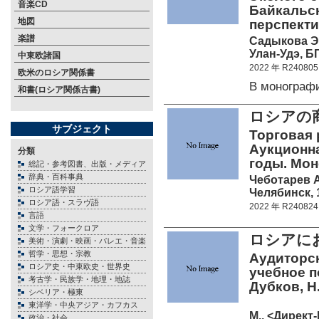
音楽CD
Байкальск
地図
перспект
楽譜
Садыкова Э
Улан-Удэ, БГ
中東欧諸国
2022 年 R240805
欧米のロシア関係書
В монограф
和書(ロシア関係古書)
ロシアの商
サブジェクト
Торговая р
Аукционна
分類
годы. Мон
総記・参考図書、出版・メディア
辞典・百科事典
Чеботарев А
ロシア語学習
Челябинск, 1
ロシア語・スラヴ語
2022 年 R240824
言語
文学・フォークロア
ロシアに
美術・演劇・映画・バレエ・音楽
哲学・思想・宗教
Аудиторск
ロシア史・中東欧史・世界史
учебное по
考古学・民族学・地理・地誌
Дубков, Н.
シベリア・極東
東洋学・中央アジア・カフカス
М., <Директ-
政治・社会