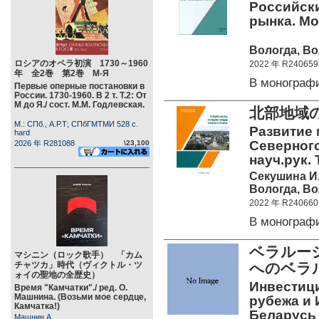
Российски
рынка. Мо
Вологда, Во
ロシアのオペラ初演 1730～1960
2022 年 R240659
年 全2巻 第2巻 М-Я
В монограф
Первые оперные постановки в
России. 1730-1960. В 2 т. Т.2: От
М до Я./ сост. М.М. Годлевская.
北部地域
М.: СПб., А.Р.Т; СПбГМТМИ 528 c.
Развитие 
hard
Северного
2026 年 R281088
\23,100
науч.рук. 
Секушина И
Вологда, Во
2022 年 R240660
В монограф
ベラルー
マシニン（ロック歌手） 「カム
チャツカ」時代（ヴィクトル・ツ
へのベラ
ォイの聖地の全歴史）
Инвестици
Время "Камчатки"./ ред. О.
Машнина. (Возьми мое сердце,
рубежа и 
Камчатка!)
Беларусь 
Машнин А.