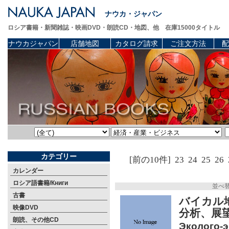
ナウカ・ジャパン
ロシア書籍・新聞雑誌・映画DVD・朗読CD・地図、他 在庫15000タイトル
ナウカジャパン
店舗地図
カタログ請求
ご注文方法
配
カテゴリー
[前の10件]
23
24
25
26
カレンダー
ロシア語書籍/Книги
並べ
古書
バイカル
映像DVD
分析、展
朗読、その他CD
Эколого-