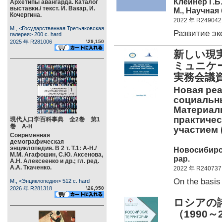
Клейнер Г.Б.
Архетипы авангарда. Каталог
выставки./ текст. И. Вакар, И.
М., Научная 
Кочергина.
2022 年 R249042
М., <Государственная Третьяковская
Развитие э
галерея> 200 c. hard
2025 年 R281006
\29,150
新しい現
ミュニケ
実務会議
Новая реа
социальны
Материал
практиче
現代人口学百科事典 全2巻 第1
巻 А-Н
участием 
Современная
демографическая
энциклопедия. В 2 т. Т.1: А-Н./
Новосибирск,
М.М. Агафошин, С.Ю. Аксенова,
pap.
А.Н. Алексеенко и др.; гл. ред.
А.А. Ткаченко.
2022 年 R240737
On the basis
М., <Энциклопедия> 512 c. hard
2026 年 R281318
\26,950
ロシアの
（1990～