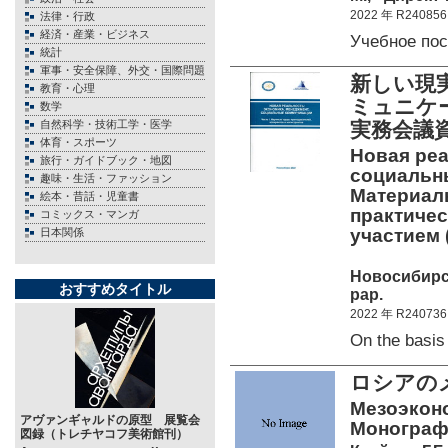
2022 年 R240856
法律・行政
経済・産業・ビジネス
Учебное по
統計
軍事・安全保障、外交・国際問題
新しい現
教育・心理
ミュニケ
数学
自然科学・技術工学・医学
実務会議
体育・スポーツ
Новая реа
旅行・ガイドブック・地図
социальны
趣味・生活・ファッション
Материал
絵本・昔話・児童書
практиче
コミックス・マンガ
участием 
日本関係
Новосибирск,
おすすめタイトル
pap.
2022 年 R240736
On the basis
ロシアの
Мезоэконо
アヴァンギャルドの原型 展覧会
Монограф
図録（トレチヤコフ美術館刊）