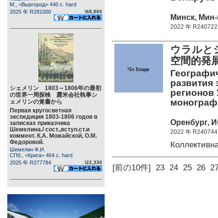
М., <Выргород> 440 c. hard
2025 年 R281000
\68,860
Минск, Мин-
2022 年 R240722
ウラルと
空間的発
Географи
развития
シェメリン 1803～1806年の最初
регионов 
の世界一周探検 露米会社執事シ
монограф
ェメリンの覚書から
Первая кругосветная
экспедиция 1803-1806 годов в
Оренбург, И
записках приказчика
Шемелина./ сост.,вступ.ст.и
2022 年 R240744
коммент. К.А. Можайской, О.М.
Федоровой.
Коллективн
Шемелин Ф.И.
СПб., <Крига> 464 c. hard
2025 年 R277784
\22,330
[前の10件]
23
24
25
26
2