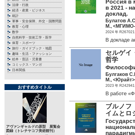
Россия в
法律・行政
в 2021 - 
経済・産業・ビジネス
доклад.
統計
Булатов А.С
軍事・安全保障、外交・国際問題
М., <МГИМО-
教育・心理
2024 年 R267021
数学
自然科学・技術工学・医学
В докладе 
体育・スポーツ
旅行・ガイドブック・地図
セルゲイ・
趣味・生活・ファッション
哲学
絵本・昔話・児童書
コミックス・マンガ
Философия
日本関係
Булгаков С.
М., <Юрайт> 
2023 年 R242941
おすすめタイトル
В работе «
ブルノフ
イムとロ
Государс
национал
アヴァンギャルドの原型 展覧会
図録（トレチヤコフ美術館刊）
парадигм