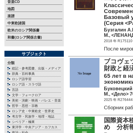
音楽CD
Классичес
地図
Современ
楽譜
Базовый 
(Серия <Р
中東欧諸国
Бузгалин А.
欧米のロシア関係書
М., <ЛЕНАНД
和書(ロシア関係古書)
2018 年 R175110
После миро
サブジェクト
ブコヴェツ
分類
財政と経
総記・参考図書、出版・メディア
辞典・百科事典
65 лет в 
ロシア語学習
экономик
ロシア語・スラヴ語
Буковецкий 
言語
М., <Дело> 7
文学・フォークロア
2025 年 R276444
美術・演劇・映画・バレエ・音楽
哲学・思想・宗教
Сборник ра
ロシア史・中東欧史・世界史
考古学・民族学・地理・地誌
国際資本移
シベリア・極東
め 分
東洋学・中央アジア・カフカス
政治・社会