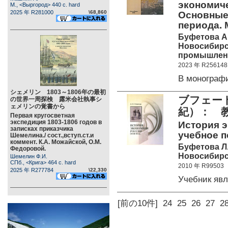
экономиче
М., <Выргород> 440 c. hard
2025 年 R281000
\68,860
Основные
периода.
Буфетова А
Новосибирск
промышленн
2023 年 R256148
В монограф
シェメリン 1803～1806年の最初
ブフェー
の世界一周探検 露米会社執事シ
ェメリンの覚書から
紀）： 
Первая кругосветная
экспедиция 1803-1806 годов в
История э
записках приказчика
учебное по
Шемелина./ сост.,вступ.ст.и
коммент. К.А. Можайской, О.М.
Буфетова Л
Федоровой.
Новосибирск,
Шемелин Ф.И.
СПб., <Крига> 464 c. hard
2010 年 R99503
2025 年 R277784
\22,330
Учебник яв
[前の10件]
24
25
26
27
2