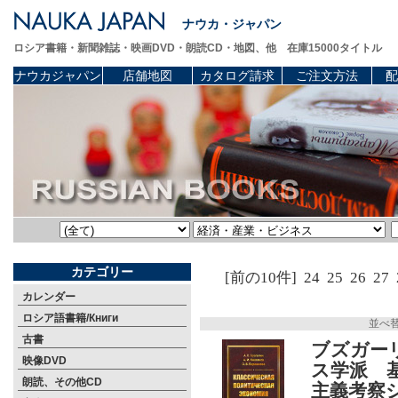
ナウカ・ジャパン
ロシア書籍・新聞雑誌・映画DVD・朗読CD・地図、他 在庫15000タイトル
ナウカジャパン
店舗地図
カタログ請求
ご注文方法
配
カテゴリー
[前の10件]
24
25
26
27
カレンダー
ロシア語書籍/Книги
並べ
古書
ブズガー
映像DVD
ス学派 
朗読、その他CD
主義考察