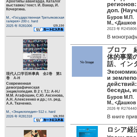
Архетипы авангарда. Каталог
регионов:
выставки./ текст. И. Вакар, И.
Кочергина.
доп. (Нау
Буров М.П.
М., <Государственная Третьяковская
галерея> 200 c. hard
М., <Дашков 
2025 年 R281006
\29,150
2023 年 R245806
В моногра
ブロフ 
体的事業
話、イン
Экономика
現代人口学百科事典 全2巻 第1
и землепо
巻 А-Н
действий:
Современная
демографическая
беседы, ин
энциклопедия. В 2 т. Т.1: А-Н./
М.М. Агафошин, С.Ю. Аксенова,
Буров М.П.
А.Н. Алексеенко и др.; гл. ред.
М., <Дашков 
А.А. Ткаченко.
2026 年 R276440
М., <Энциклопедия> 512 c. hard
В книге пр
2026 年 R281318
\26,950
ロシア経