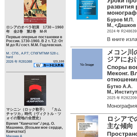
Уроки пр
развития 
монографи
Буров М.П.
М., <Дашков 
ロシアのオペラ初演 1730～1960
2024 年 R248639
年 全2巻 第2巻 М-Я
Первые оперные постановки в
В книге из
России. 1730-1960. В 2 т. Т.2: От
М до Я./ сост. М.М. Годлевская.
メコン川
М.: СПб., А.Р.Т; СПбГМТМИ 528 c.
hard
ジアにお
2026 年 R281088
\23,100
Споры вок
Меконг. В
отношения
Бутко А.А.
М., Институ
2025 年 R282209
Монографи
マシニン（ロック歌手） 「カム
チャツカ」時代（ヴィクトル・ツ
ロシアで
ォイの聖地の全歴史）
Время "Камчатки"./ ред. О.
主な
Машнина. (Возьми мое сердце,
Камчатка!)
Простран
Машнин А.