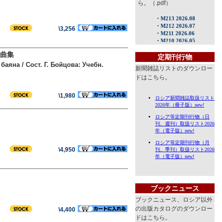
ら。（.pdf）
\3,256
曲集
定期刊行物
аяна / Сост. Г. Бойцова: Учебн.
新聞雑誌リストのダウンロー
ドはこちら。
\1,980
\4,950
ブックニュース
ブックニュース、ロシア以外
の出版カタログのダウンロー
\4,400
ドはこちら。