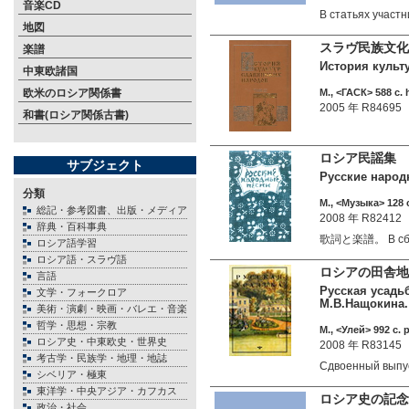
音楽CD
В статьях учас
地図
スラヴ民族文化
楽譜
История культу
中東欧諸国
欧米のロシア関係書
М., <ГАСК> 588 c. 
2005 年 R84695
和書(ロシア関係古書)
ロシア民謡集 
サブジェクト
Русские народ
分類
М., <Музыка> 128 c
総記・参考図書、出版・メディア
2008 年 R82412
辞典・百科事典
歌詞と楽譜。 В сбо
ロシア語学習
ロシア語・スラヴ語
ロシアの田舎地
言語
Русская усадьб
文学・フォークロア
М.В.Нащокина.
美術・演劇・映画・バレエ・音楽
哲学・思想・宗教
М., <Улей> 992 c. 
ロシア史・中東欧史・世界史
2008 年 R83145
考古学・民族学・地理・地誌
Сдвоенный выпу
シベリア・極東
東洋学・中央アジア・カフカス
ロシア史の記念
政治・社会