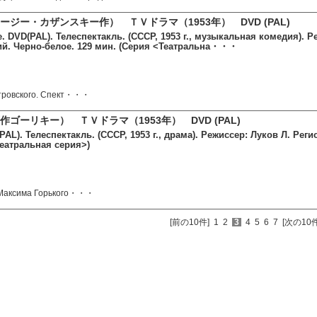
ジー・カザンスキー作） ＴＶドラマ（1953年） DVD (PAL)
. DVD(PAL). Телеспектакль. (СССР, 1953 г., музыкальная комедия). Р
кий. Черно-белое. 129 мин. (Серия <Театральна・・・
стровского. Спект・・・
ゴーリキー） ＴＶドラマ（1953年） DVD (PAL)
AL). Телеспектакль. (СССР, 1953 г., драма). Режиссер: Луков Л. Реги
Театральная серия>)
 Максима Горького・・・
[前の10件]
1
2
3
4
5
6
7
[次の10件