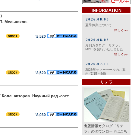
INFORMATION
）
.П. Мельников.
\3,520
\3,520
リテラ
 Колл. авторов. Научный ред.-сост.
\8,030
出版情報カタログ「リテ
ラ」のダウンロードはこち