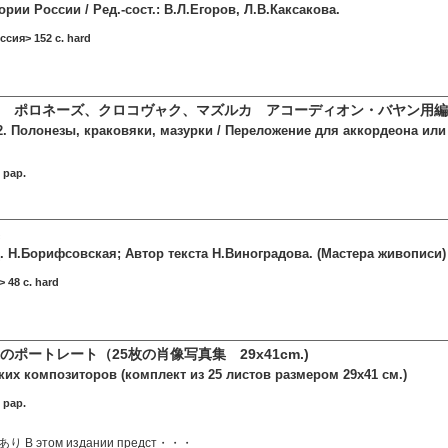
рии России / Ред.-сост.: В.Л.Егоров, Л.В.Каксакова.
ссия> 152 c. hard
 ポロネーズ、クロコヴャク、マズルカ アコーディオン・バヤン用編
2. Полонезы, краковяки, мазурки / Переложение для аккордеона или б
 pap.
. Н.Борифсовская; Автор текста Н.Виноградова. (Мастера живописи)
 48 c. hard
ポートレート（25枚の肖像写真集 29х41cm.)
ких композиторов (комплект из 25 листов размером 29х41 см.)
 pap.
В этом издании предст・・・