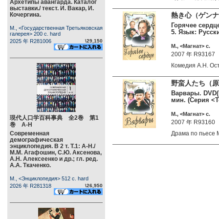
Архетипы авангарда. Каталог
выставки./ текст. И. Вакар, И.
Кочергина.
熱き心（ゲンナー
Горячее сердце
М., <Государственная Третьяковская
5. Язык: Русс
галерея> 200 c. hard
2025 年 R281006
\29,150
М., <Магнат> c.
2007 年 R93167
Комедия А.Н. О
野蛮人たち（原作
Варвары. DVD(P
мин. (Серия <
М., <Магнат> c.
現代人口学百科事典 全2巻 第1
2007 年 R93160
巻 А-Н
Современная
Драма по пьесе
демографическая
энциклопедия. В 2 т. Т.1: А-Н./
М.М. Агафошин, С.Ю. Аксенова,
А.Н. Алексеенко и др.; гл. ред.
А.А. Ткаченко.
М., <Энциклопедия> 512 c. hard
2026 年 R281318
\26,950