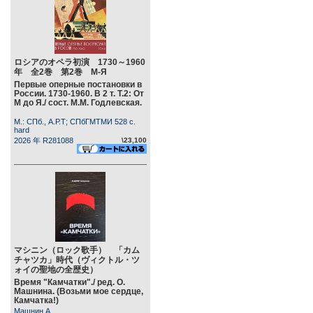
ロシアのオペラ初演 1730～1960
年 全2巻 第2巻 М-Я
Первые оперные постановки в
России. 1730-1960. В 2 т. Т.2: От
М до Я./ сост. М.М. Годлевская.
М.: СПб., А.Р.Т; СПбГМТМИ 528 c.
hard
2026 年 R281088
\23,100
マシニン（ロック歌手） 「カム
チャツカ」時代（ヴィクトル・ツ
ォイの聖地の全歴史）
Время "Камчатки"./ ред. О.
Машнина. (Возьми мое сердце,
Камчатка!)
Машнин А.