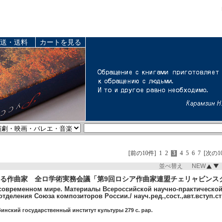
送・送料
カートを見る
[前の10件]
1
2
3
4
5
6
7
[次の1
並べ替え NEW
る作曲家 全ロ学術実務会議「第9回ロシア作曲家連盟チェリャビンス
современном мире. Материалы Всероссийской научно-практическо
отделения Союза композиторов России./ науч.ред.,сост.,авт.вступ
инский государственный институт культуры 279 c. pap.