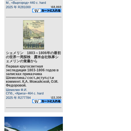
М., <Выргород> 440 c. hard
2025 年 R281000
\68,860
シェメリン 1803～1806年の最初
の世界一周探検 露米会社執事シ
ェメリンの覚書から
Первая кругосветная
экспедиция 1803-1806 годов в
записках приказчика
Шемелина./ сост.,вступ.ст.и
коммент. К.А. Можайской, О.М.
Федоровой.
Шемелин Ф.И.
СПб., <Крига> 464 c. hard
2025 年 R277784
\22,330