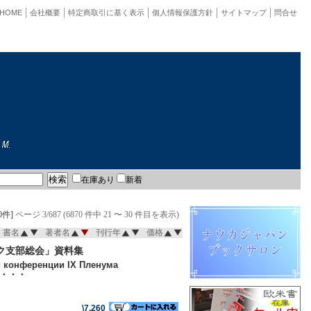
HOME
会社概要
特定商取引に基く表示
個人情報保護方針
サイトマップ
問合せ
在庫あり
新着
0件]
ページ 3/687 (6870 件中 21 〜 30 件目を表示)
書名
著者名
刊行年
価格
ク支部総会」資料集
й конференции IX Пленума
.ст・・・
\7,260