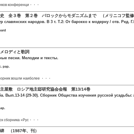
тников конференци・・・
史 全３巻 第２巻 バロックからモダニズムまで （メリニコフ監修
р славянских народов. В 3 т. Т.2: От барокко к модерну / отв. Ред. Г
hard
メロディと歌詞
ные песни. Мелодии и тексты.
. pap.
рник вошли наиболее ・・・
主屋敷 ロシア地主邸研究協会会報 第13/14巻
а. Вып.13-14 (29-30). Сборник Общества изучения русской усадьбы: /
pap.
ск сборника «Рус・・・
碑 （1987年、刊）