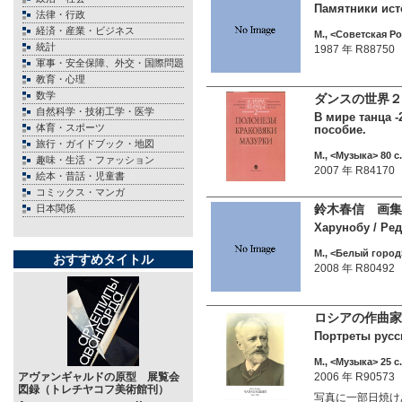
Памятники исто
法律・行政
経済・産業・ビジネス
М., <Советская Ро
統計
1987 年 R88750
軍事・安全保障、外交・国際問題
教育・心理
数学
ダンスの世界２
自然科学・技術工学・医学
В мире танца -
体育・スポーツ
пособие.
旅行・ガイドブック・地図
М., <Музыка> 80 c.
趣味・生活・ファッション
2007 年 R84170
絵本・昔話・児童書
コミックス・マンガ
鈴木春信 画集
日本関係
Харунобу / Ред
М., <Белый город>
おすすめタイトル
2008 年 R80492
ロシアの作曲家の
Портреты русс
М., <Музыка> 25 c.
アヴァンギャルドの原型 展覧会
2006 年 R90573
図録（トレチヤコフ美術館刊）
写真に一部日焼けあり 