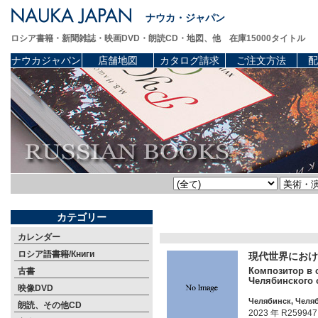
ナウカ・ジャパン
ロシア書籍・新聞雑誌・映画DVD・朗読CD・地図、他 在庫15000タイトル
ナウカジャパン
店舗地図
カタログ請求
ご注文方法
配
カテゴリー
カレンダー
ロシア語書籍/Книги
現代世界におけ
Композитор в 
古書
Челябинского 
映像DVD
Челябинск, Челяб
朗読、その他CD
2023 年 R259947