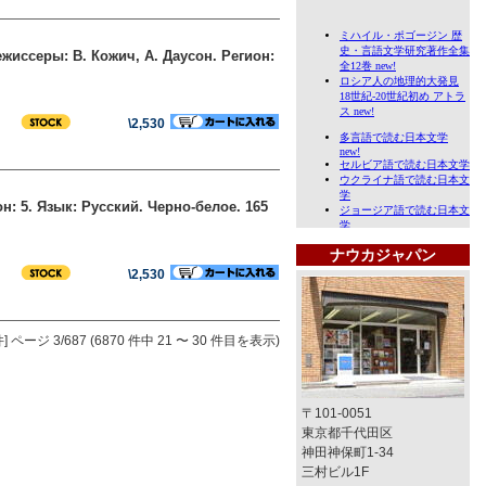
ежиссеры: В. Кожич, А. Даусон. Регион:
\2,530
он: 5. Язык: Русский. Черно-белое. 165
ナウカジャパン
\2,530
]
ページ 3/687 (6870 件中 21 〜 30 件目を表示)
〒101-0051
東京都千代田区
神田神保町1-34
三村ビル1F