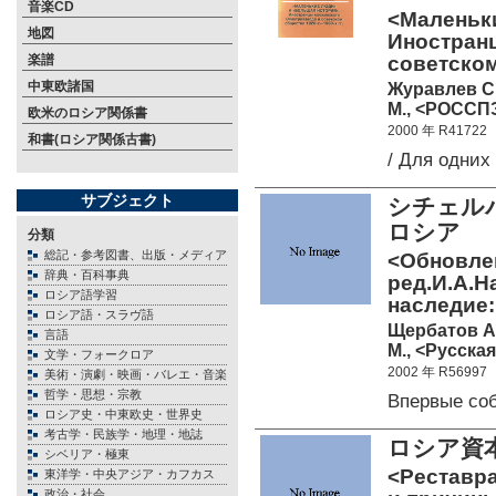
音楽CD
<Маленьк
地図
Иностран
楽譜
советском
中東欧諸国
Журавлев С
М., <РОССПЭ
欧米のロシア関係書
2000 年 R41722
和書(ロシア関係古書)
/ Для одни
サブジェクト
シチェルバ
ロシア
分類
総記・参考図書、出版・メディア
<Обновлен
辞典・百科事典
ред.И.А.Н
ロシア語学習
наследие:
ロシア語・スラヴ語
Щербатов А.Г
言語
М., <Русская
文学・フォークロア
2002 年 R56997
美術・演劇・映画・バレエ・音楽
哲学・思想・宗教
Впервые со
ロシア史・中東欧史・世界史
考古学・民族学・地理・地誌
ロシア資
シベリア・極東
<Реставра
東洋学・中央アジア・カフカス
政治・社会