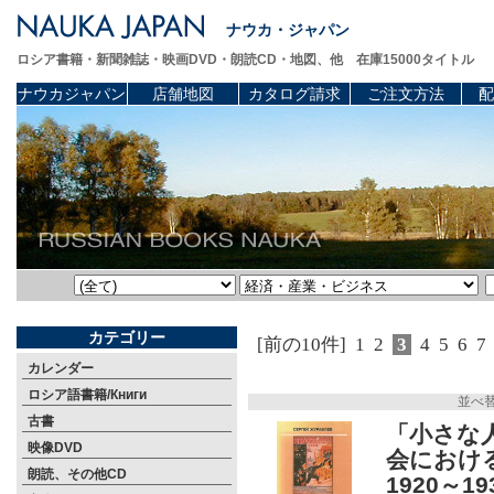
ナウカ・ジャパン
ロシア書籍・新聞雑誌・映画DVD・朗読CD・地図、他 在庫15000タイトル
ナウカジャパン
店舗地図
カタログ請求
ご注文方法
配
カテゴリー
[前の10件]
1
2
3
4
5
6
7
カレンダー
ロシア語書籍/Книги
並べ
古書
「小さな
映像DVD
会におけ
朗読、その他CD
1920～19