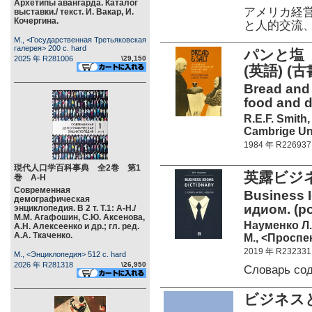
Архетипы авангарда. Каталог
アメリカ経
выставки./ текст. И. Вакар, И.
Кочергина.
と人的交流
М., <Государственная Третьяковская
галерея> 200 c. hard
パンと塩
2025 年 R281006
\29,150
(英語) (古
Bread and 
food and dr
R.E.F. Smith,
Cambrige Uni
1984 年 R226937
現代人口学百科事典 全2巻 第1
英露ビジ
巻 А-Н
Современная
Business 
демографическая
идиом. (p
энциклопедия. В 2 т. Т.1: А-Н./
М.М. Агафошин, С.Ю. Аксенова,
Науменко Л.
А.Н. Алексеенко и др.; гл. ред.
А.А. Ткаченко.
М., <Проспек
2019 年 R232331
М., <Энциклопедия> 512 c. hard
2026 年 R281318
\26,950
Словарь со
ビジネス