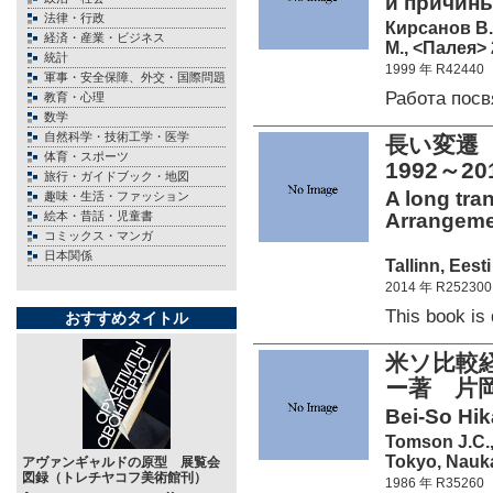
и причины.
法律・行政
Кирсанов В.
経済・産業・ビジネス
М., <Палея> 
統計
1999 年 R42440
軍事・安全保障、外交・国際問題
Работа пос
教育・心理
数学
自然科学・技術工学・医学
長い変遷
体育・スポーツ
1992～2
旅行・ガイドブック・地図
A long tra
趣味・生活・ファッション
絵本・昔話・児童書
Arrangemen
コミックス・マンガ
日本関係
Tallinn, Eest
2014 年 R252300
This book i
おすすめタイトル
米ソ比較経
ー著 片
Bei-So Hik
Tomson J.C.,
Tokyo, Nauka
アヴァンギャルドの原型 展覧会
図録（トレチヤコフ美術館刊）
1986 年 R35260