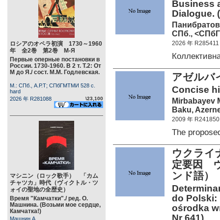
Business 
Dialogue. (
Панибратов 
СПб., <СПбГУ
2026 年 R285411
ロシアのオペラ初演 1730～1960
年 全2巻 第2巻 М-Я
Коллективн
Первые оперные постановки в
России. 1730-1960. В 2 т. Т.2: От
М до Я./ сост. М.М. Годлевская.
アゼルバ
М.: СПб., А.Р.Т; СПбГМТМИ 528 c.
Concise his
hard
2026 年 R281088
\23,100
Mirbabayev 
Baku, Azerne
2009 年 R241850
The propose
ウクライ
定要因 
ンド語）
マシニン（ロック歌手） 「カム
チャツカ」時代（ヴィクトル・ツ
Determinan
ォイの聖地の全歴史）
do Polski
Время "Камчатки"./ ред. О.
Машнина. (Возьми мое сердце,
ośrodka wr
Камчатка!)
Nr 641)
Машнин А.