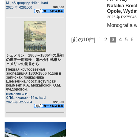
М., <Выргород> 440 c. hard
Nataliia Boi
2025 年 R281000
\68,860
Opole, Wydaw
2025 年 R275046
Monografia
[前の10件]
1
2
3
4
5
6
シェメリン 1803～1806年の最初
の世界一周探検 露米会社執事シ
ェメリンの覚書から
Первая кругосветная
экспедиция 1803-1806 годов в
записках приказчика
Шемелина./ сост.,вступ.ст.и
коммент. К.А. Можайской, О.М.
Федоровой.
Шемелин Ф.И.
СПб., <Крига> 464 c. hard
2025 年 R277784
\22,330