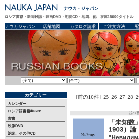
ナウカ・ジャパン
ロシア書籍・新聞雑誌・映画DVD・朗読CD・地図、他 在庫15000タイトル
ナウカジャパン
店舗地図
カタログ請求
ご注文方法
配
カテゴリー
[前の10件]
25
26
27
28
2
カレンダー
ロシア語書籍/Книги
並べ
古書
「未知数」
映像DVD
1903）
朗読、その他CD
"Невидима