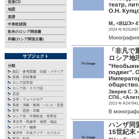
音楽CD
театр, лит
地図
О.Н. Купцо
楽譜
М., <ВШЭ> 47
中東欧諸国
2024 年 R252897
欧米のロシア関係書
Монографи
和書(ロシア関係古書)
「非凡で
サブジェクト
ロシア地
"Необыкн
分類
подвиг".
総記・参考図書、出版・メディア
辞典・百科事典
Императо
ロシア語学習
общество.
ロシア語・スラヴ語
Зверев С. Э.
言語
СПб., <Алете
文学・フォークロア
2023 年 R247941
美術・演劇・映画・バレエ・音楽
В монограф
哲学・思想・宗教
ロシア史・中東欧史・世界史
考古学・民族学・地理・地誌
ハンザ同
シベリア・極東
15世紀末
東洋学・中央アジア・カフカス
政治・社会