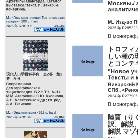
Архетипы авангарда. Каталог
Москвы./ 
выставки./ текст. И. Вакар, И.
аналитиче
Кочергина.
М., <Государственная Третьяковская
М., Изд-во П
галерея> 200 c. hard
2025 年 R281006
\29,150
2026 年 R285223
В монограф
トロフィム
しい種の
とコン
"Новое уч
現代人口学百科事典 全2巻 第1
Тексты и 
巻 А-Н
Винарский 
Современная
демографическая
СПб., <Реном
энциклопедия. В 2 т. Т.1: А-Н./
М.М. Агафошин, С.Ю. Аксенова,
2024 年 R277905
А.Н. Алексеенко и др.; гл. ред.
В монограф
А.А. Ткаченко.
М., <Энциклопедия> 512 c. hard
陸賈（り
2026 年 R281318
\26,950
訳、解説
解説 マゾ