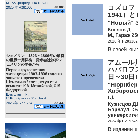
М., <Выргород> 440 c. hard
コズロフ 
2025 年 R281000
\68,860
1941
"Новый" Э
Козлов Д.
М., Гараж 256
2026 年 R283262
В своей кн
シェメリン 1803～1806年の最初
の世界一周探検 露米会社執事シ
アムール
ェメリンの覚書から
ハバロフス
Первая кругосветная
экспедиция 1803-1806 годов в
日～30
записках приказчика
Шемелина./ сост.,вступ.ст.и
"Нюрнберг
коммент. К.А. Можайской, О.М.
Хабаровск
Федоровой.
Шемелин Ф.И.
г.).
СПб., <Крига> 464 c. hard
2025 年 R277784
\22,330
Кузнецов Д.
Барнаул, <Б
университет
2024 年 R279246
В издании 