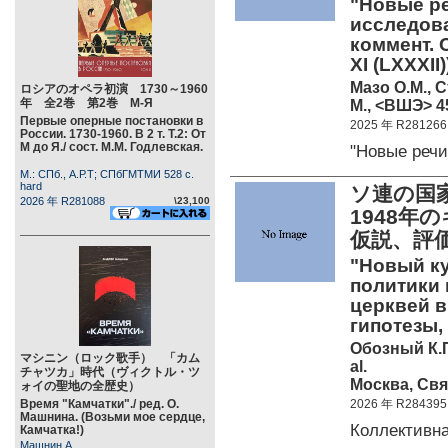
"Новые ре
исследован
коммент. О
XI (LXXXII)
Мазо О.М., С
ロシアのオペラ初演 1730～1960
年 全2巻 第2巻 М-Я
М., <ВШЭ> 45
Первые оперные постановки в
2025 年 R281266
России. 1730-1960. В 2 т. Т.2: От
М до Я./ сост. М.М. Годлевская.
"Новые речи
М.: СПб., А.Р.Т; СПбГМТМИ 528 c.
hard
ソ連の国家
2026 年 R281088
\23,100
1948
仮説、評
"Новый ку
политики 
церквей в
гипотезы,
Обозный К.П
マシニン（ロック歌手） 「カム
al.
チャツカ」時代（ヴィクトル・ツ
Москва, Свя
ォイの聖地の全歴史）
Время "Камчатки"./ ред. О.
2026 年 R284395
Машнина. (Возьми мое сердце,
Коллективн
Камчатка!)
Машнин А.