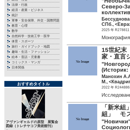
"Необычна
法律・行政
Северо-За
経済・産業・ビジネス
коллекти
統計
Бессуднова
軍事・安全保障、外交・国際問題
СПб., <Евраз
教育・心理
2025 年 R278811
数学
自然科学・技術工学・医学
Монографи
体育・スポーツ
旅行・ガイドブック・地図
15世紀
趣味・生活・ファッション
家・直言
絵本・昔話・児童書
コミックス・マンガ
"Новгород
日本関係
(Историк:
Манохин А.
М., <Квадриг
おすすめタイトル
2022 年 R244886
Исследован
「新米組
組」 モ
"Новички"
アヴァンギャルドの原型 展覧会
図録（トレチヤコフ美術館刊）
Социолог