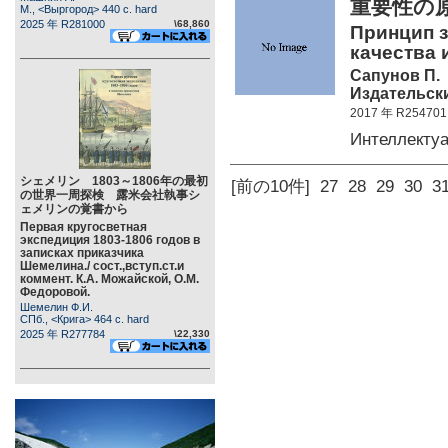
重要性の
М., <Выргород> 440 c. hard
2025 年 R281000
\68,860
Принцип з
качества 
Сапунов П.
Издательски
2017 年 R254701
Интеллекту
シェメリン 1803～1806年の最初
[前の10件]
27
28
29
30
3
の世界一周探検 露米会社執事シ
ェメリンの覚書から
Первая кругосветная
экспедиция 1803-1806 годов в
записках приказчика
Шемелина./ сост.,вступ.ст.и
коммент. К.А. Можайской, О.М.
Федоровой.
Шемелин Ф.И.
СПб., <Крига> 464 c. hard
2025 年 R277784
\22,330