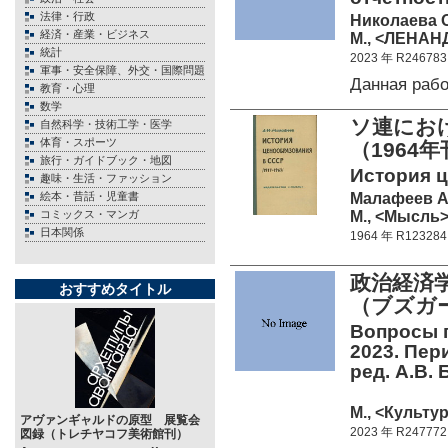
法律・行政
Николаева О
経済・産業・ビジネス
М., <ЛЕНАНД
統計
2023 年 R246783
軍事・安全保障、外交・国際問題
Данная раб
教育・心理
数学
ソ連におけ
自然科学・技術工学・医学
体育・スポーツ
（1964
旅行・ガイドブック・地図
История ц
趣味・生活・ファッション
Малафеев А
絵本・昔話・児童書
М., <Мысль> 
コミックス・マンガ
日本関係
1964 年 R123284
政治経済学
おすすめタイトル
（ブズガ
Вопросы п
2023. Пер
ред. А.В. 
М., <Культу
アヴァンギャルドの原型 展覧会
2023 年 R247772
図録（トレチヤコフ美術館刊）