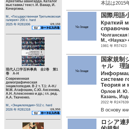
Архетипы авангарда. Каталог
本誌は201
выставки./ текст. И. Вакар, И.
Кочергина.
国際用語
М., <Государственная Третьяковская
галерея> 200 c. hard
Краткий 
2025 年 R281006
\29,150
справочни
Чолганская 
М., <Наука> 
1981 年 R57423
国家規制
ャル 理
現代人口学百科事典 全2巻 第1
Информац
巻 А-Н
системе г
Современная
демографическая
Теория и 
энциклопедия. В 2 т. Т.1: А-Н./
М.М. Агафошин, С.Ю. Аксенова,
Орлов И. Ю.
А.Н. Алексеенко и др.; гл. ред.
Казань, Изд
А.А. Ткаченко.
2022 年 R247639
М., <Энциклопедия> 512 c. hard
В основу к
2026 年 R281318
\26,950
ロシア連
的規制