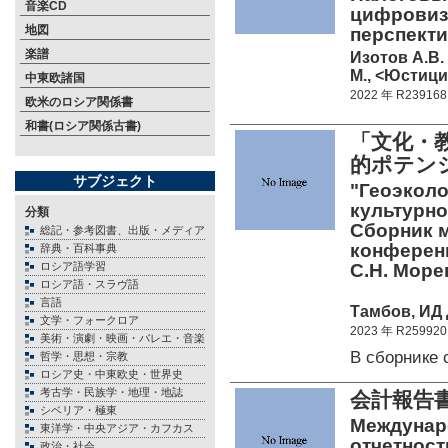
音楽CD
цифровиз
地図
перспекти
楽譜
Изотов А.В.
М., <Юстици
中東欧諸国
2022 年 R239168
欧米のロシア関係書
和書(ロシア関係古書)
「文化・
的ポテン
サブジェクト
"Геоэколо
культурно
分類
Сборник 
総記・参考図書、出版・メディア
конференци
辞典・百科事典
ロシア語学習
С.Н. Море
ロシア語・スラヴ語
言語
Тамбов, ИД 
文学・フォークロア
2023 年 R259920
美術・演劇・映画・バレエ・音楽
В сборнике
哲学・思想・宗教
ロシア史・中東欧史・世界史
考古学・民族学・地理・地誌
会計報告
シベリア・極東
Междунар
東洋学・中央アジア・カフカス
отчетности
政治・社会