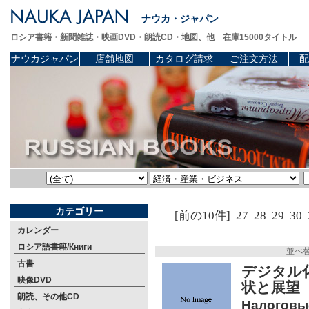
ナウカ・ジャパン
ロシア書籍・新聞雑誌・映画DVD・朗読CD・地図、他 在庫15000タイトル
ナウカジャパン
店舗地図
カタログ請求
ご注文方法
配
カテゴリー
[前の10件]
27
28
29
30
カレンダー
ロシア語書籍/Книги
並べ
古書
デジタル
映像DVD
状と展望
朗読、その他CD
Налоговы