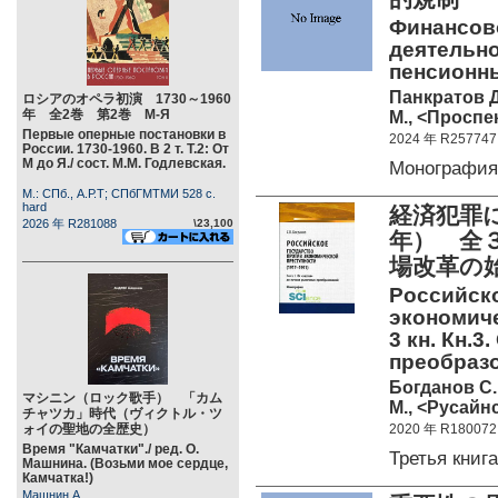
Финансов
деятельн
пенсионн
Панкратов Д
ロシアのオペラ初演 1730～1960
年 全2巻 第2巻 М-Я
М., <Проспек
Первые оперные постановки в
2024 年 R257747
России. 1730-1960. В 2 т. Т.2: От
М до Я./ сост. М.М. Годлевская.
Монографи
М.: СПб., А.Р.Т; СПбГМТМИ 528 c.
hard
経済犯罪に
2026 年 R281088
\23,100
年） 全
場改革の
Российско
экономиче
3 кн. Кн.
преобраз
Богданов С.
マシニン（ロック歌手） 「カム
М., <Русайнс
チャツカ」時代（ヴィクトル・ツ
ォイの聖地の全歴史）
2020 年 R180072
Время "Камчатки"./ ред. О.
Третья книг
Машнина. (Возьми мое сердце,
Камчатка!)
Машнин А.