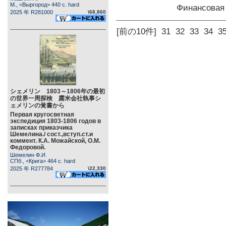
М., <Выргород> 440 c. hard
Финансова
2025 年 R281000
\68,860
[前の10件]
31
32
33
34
3
シェメリン 1803～1806年の最初
の世界一周探検 露米会社執事シ
ェメリンの覚書から
Первая кругосветная
экспедиция 1803-1806 годов в
записках приказчика
Шемелина./ сост.,вступ.ст.и
коммент. К.А. Можайской, О.М.
Федоровой.
Шемелин Ф.И.
СПб., <Крига> 464 c. hard
2025 年 R277784
\22,330