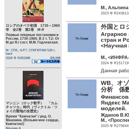
М., Альпина
2023 年 R243613
外国とロ
ロシアのオペラ初演 1730～1960
年 全2巻 第2巻 М-Я
Аграрное
Первые оперные постановки в
России. 1730-1960. В 2 т. Т.2: От
стран и Р
М до Я./ сост. М.М. Годлевская.
<Научная
М.: СПб., А.Р.Т; СПбГМТМИ 528 c.
hard
М., <ИНФРА-
2026 年 R281088
\23,100
2024 年 R151719
Данная раб
WB、オ
分析 係
Финансова
Яндекс М
マシニン（ロック歌手） 「カム
チャツカ」時代（ヴィクトル・ツ
моделей.
ォイの聖地の全歴史）
Жданов В.Ю
Время "Камчатки"./ ред. О.
М., <Проспек
Машнина. (Возьми мое сердце,
Камчатка!)
2025 年 R275644
Машнин А.