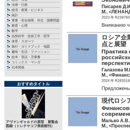
法律・行政
Писарев Д.И
経済・産業・ビジネス
М., <ЛЕНАНД
統計
2023 年 R239760
軍事・安全保障、外交・国際問題
Вниманию ч
教育・心理
数学
ロシア企
自然科学・技術工学・医学
体育・スポーツ
点と展
旅行・ガイドブック・地図
Практика 
趣味・生活・ファッション
российск
絵本・昔話・児童書
перспект
コミックス・マンガ
日本関係
Галазова М.
М., <Финансы
2024 年 R265518
おすすめタイトル
Предложены
現代ロシ
Финансов
современн
Малько А.В.
アヴァンギャルドの原型 展覧会
М., <Проспек
図録（トレチヤコフ美術館刊）