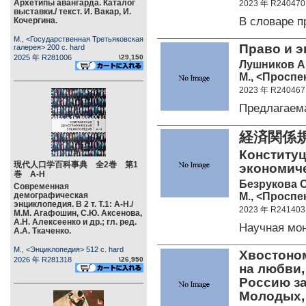
Архетипы авангарда. Каталог
2023 年 R240470
выставки./ текст. И. Вакар, И.
В словаре 
Кочергина.
М., <Государственная Третьяковская
Право и э
галерея> 200 c. hard
2025 年 R281006
\29,150
Лушников А
М., <Проспек
2023 年 R240467
Предлагаем
経済関係
Конститу
現代人口学百科事典 全2巻 第1
экономиче
巻 А-Н
Безрукова О
Современная
М., <Проспек
демографическая
энциклопедия. В 2 т. Т.1: А-Н./
2023 年 R241403
М.М. Агафошин, С.Ю. Аксенова,
А.Н. Алексеенко и др.; гл. ред.
Научная мо
А.А. Ткаченко.
М., <Энциклопедия> 512 c. hard
Хвостоно
2026 年 R281318
\26,950
на любви,
Россию за
Молодых, Н