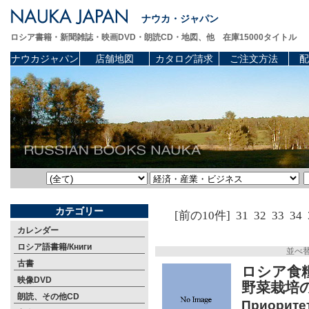
ナウカ・ジャパン
ロシア書籍・新聞雑誌・映画DVD・朗読CD・地図、他 在庫15000タイトル
ナウカジャパン
店舗地図
カタログ請求
ご注文方法
配
カテゴリー
[前の10件]
31
32
33
34
カレンダー
ロシア語書籍/Книги
並べ
古書
ロシア食
映像DVD
野菜栽培
朗読、その他CD
Приоритет