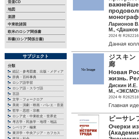
音楽CD
важнейше
地図
продовол
монография
楽譜
Ларионов В.
中東欧諸国
М., <Дашков 
欧米のロシア関係書
2024 年 R262216
和書(ロシア関係古書)
Данная кол
ジスキン
サブジェクト
廊
分類
Новая Рос
総記・参考図書、出版・メディア
辞典・百科事典
жизнь. Ре
ロシア語学習
Дискин И.Е.
ロシア語・スラヴ語
М., <ЭКСМО>
言語
2024 年 R262518
文学・フォークロア
Главная ид
美術・演劇・映画・バレエ・音楽
哲学・思想・宗教
ロシア史・中東欧史・世界史
ピーサレフ
考古学・民族学・地理・地誌
Очерки из
シベリア・極東
(Академи
東洋学・中央アジア・カフカス
Экономич
政治・社会