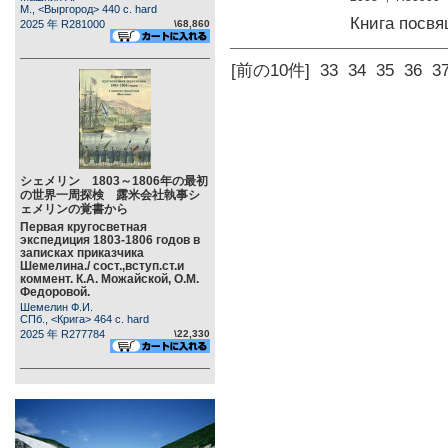
М., <Выргород> 440 c. hard
Книга посв
2025 年 R281000
\68,860
[前の10件]
33
34
35
36
3
シェメリン 1803～1806年の最初
の世界一周探検 露米会社執事シ
ェメリンの覚書から
Первая кругосветная
экспедиция 1803-1806 годов в
записках приказчика
Шемелина./ сост.,вступ.ст.и
коммент. К.А. Можайской, О.М.
Федоровой.
Шемелин Ф.И.
СПб., <Крига> 464 c. hard
2025 年 R277784
\22,330