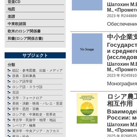
音楽CD
Шатохин М.В
地図
М., <Промете
2023 年 R244889
楽譜
Обеспечен
中東欧諸国
欧米のロシア関係書
中小企業
和書(ロシア関係古書)
Государст
и среднег
サブジェクト
(исследов
Шатохин М.В
分類
М., <Промете
総記・参考図書、出版・メディア
2023 年 R245910
辞典・百科事典
ロシア語学習
Монография
ロシア語・スラヴ語
言語
ロシア農
文学・フォークロア
相互作
美術・演劇・映画・バレエ・音楽
哲学・思想・宗教
Взаимодей
ロシア史・中東欧史・世界史
России: 
考古学・民族学・地理・地誌
Шатохин М.В
シベリア・極東
М., <Промете
東洋学・中央アジア・カフカス
2025 年 R268535
政治・社会