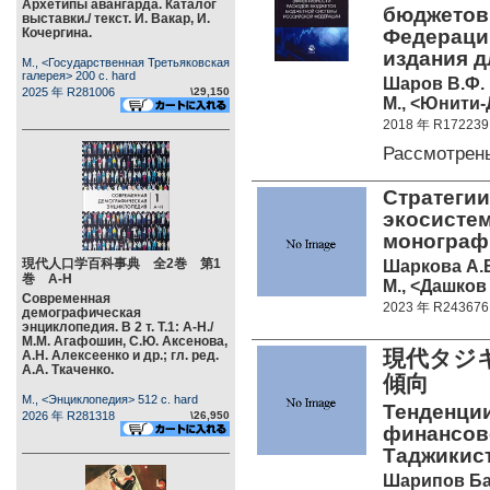
Архетипы авангарда. Каталог
бюджетов
выставки./ текст. И. Вакар, И.
Кочергина.
Федераци
издания д
М., <Государственная Третьяковская
галерея> 200 c. hard
Шаров В.Ф.
2025 年 R281006
\29,150
М., <Юнити-Д
2018 年 R172239
Рассмотрен
Стратегии
экосистем
монограф
現代人口学百科事典 全2巻 第1
Шаркова А.
巻 А-Н
М., <Дашков 
Современная
2023 年 R243676
демографическая
энциклопедия. В 2 т. Т.1: А-Н./
М.М. Агафошин, С.Ю. Аксенова,
現代タジ
А.Н. Алексеенко и др.; гл. ред.
А.А. Ткаченко.
傾向
М., <Энциклопедия> 512 c. hard
Тенденци
2026 年 R281318
\26,950
финансов
Таджикист
Шарипов Б