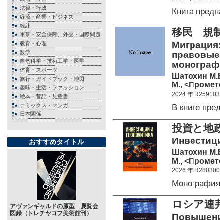
法律・行政
Книга пред
経済・産業・ビジネス
統計
移民 規
軍事・安全保障、外交・国際問題
Миграция:
教育・心理
数学
правовые
自然科学・技術工学・医学
монограф
体育・スポーツ
Шатохин М.В
旅行・ガイドブック・地図
М., <Промете
趣味・生活・ファッション
2024 年 R259103
絵本・昔話・児童書
コミックス・マンガ
В книге пр
日本関係
投資と地
Инвестици
おすすめタイトル
Шатохин М.В.
М., <Промете
2026 年 R280300
Монографи
ロシア連
アヴァンギャルドの原型 展覧会
図録（トレチヤコフ美術館刊）
Повышени