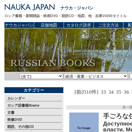
ナウカ・ジャパン
ロシア書籍・新聞雑誌・映画DVD・朗読CD・地図、他 在庫15000タイトル
ナウカジャパン
店舗地図
カタログ請求
ご注文方法
配
カテゴリー
[前の10件]
33
34
35
36
カレンダー
ロシア語書籍/Книги
並べ
古書
手ごろな
映像DVD
Доступное
朗読、その他CD
власти. М