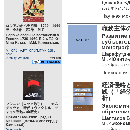
Душанбе, <Д
2022 年 R243425
Научная мо
ロシアのオペラ初演 1730～1960
職務主体
年 全2巻 第2巻 М-Я
Развитие
Первые оперные постановки в
России. 1730-1960. В 2 т. Т.2: От
субъектов
М до Я./ сост. М.М. Годлевская.
монограф
М.: СПб., А.Р.Т; СПбГМТМИ 528 c.
Шарафутдин
hard
2026 年 R281088
\23,100
М., <Юнити-Д
2026 年 R282768
Психология
経済侵略
践（「経
析）
マシニン（ロック歌手） 「カム
Экономиче
チャツカ」時代（ヴィクトル・ツ
обретения
ォイの聖地の全歴史）
Время "Камчатки"./ ред. О.
Шапталов Б
Машнина. (Возьми мое сердце,
М., <Экономи
Камчатка!)
2008 年 R80900
Машнин А.