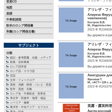
アリレザ・フィル
音楽CD
地図
アリレザ・フィ
楽譜
Алиреза Фируз
чемпионов)
中東欧諸国
Костров В.В.
欧米のロシア関係書
М., Издательство 
2023 年 R234928
和書(ロシア関係古書)
Вы держите в ру
アリレザ・フィ
サブジェクト
Алиреза Фируз
分類
Костров В.В.
М., Издательство 
総記・参考図書、出版・メディア
2023 年 R234929
辞典・百科事典
Вы держите в ру
ロシア語学習
ロシア語・スラヴ語
Амигуруми для 
言語
Ярковая Т.
文学・フォークロア
М., <АСТ> 128 c. p
美術・演劇・映画・バレエ・音楽
2023 年 R241079
哲学・思想・宗教
ロシア史・中東欧史・世界史
考古学・民族学・地理・地誌
シベリア・極東
英露・露英料理
東洋学・中央アジア・カフカス
Англо-русский
政治・社会