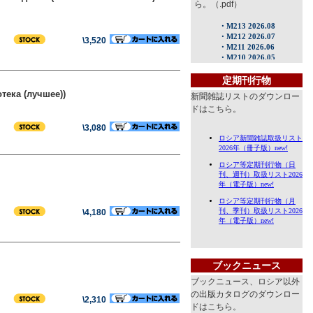
ら。（.pdf）
\3,520
定期刊行物
тека (лучшее))
新聞雑誌リストのダウンロー
ドはこちら。
\3,080
\4,180
ブックニュース
ブックニュース、ロシア以外
の出版カタログのダウンロー
\2,310
ドはこちら。