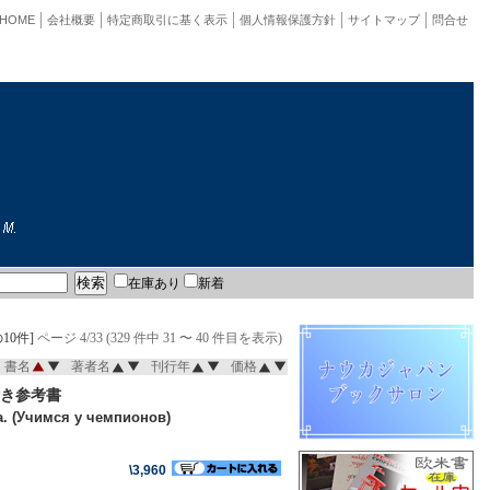
HOME
会社概要
特定商取引に基く表示
個人情報保護方針
サイトマップ
問合せ
在庫あり
新着
10件]
ページ 4/33 (329 件中 31 〜 40 件目を表示)
書名
著者名
刊行年
価格
き参考書
. (Учимся у чемпионов)
\3,960