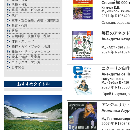
Свыше 50 000 
法律・行政
Кимчук К.В.
経済・産業・ビジネス
М., <Живой язык> 
統計
2011 年 R105429
軍事・安全保障、外交・国際問題
Словарь содерж
教育・心理
数学
毎日のアネクド
自然科学・技術工学・医学
Анекдоты кажд
体育・スポーツ
旅行・ガイドブック・地図
М., <АСТ> 320 c. h
趣味・生活・ファッション
2024 年 R241074
絵本・昔話・児童書
コミックス・マンガ
日本関係
ニクーリン自作
Анекдоты от Ни
Никулин Ю.В.
М., <Зебра Е> 416 
おすすめタイトル
2020 年 R198368
Юрий Никулин, 
アンジェリカ・
Анжелика Агурб
М., Торговая Фир
2007 年 R170348