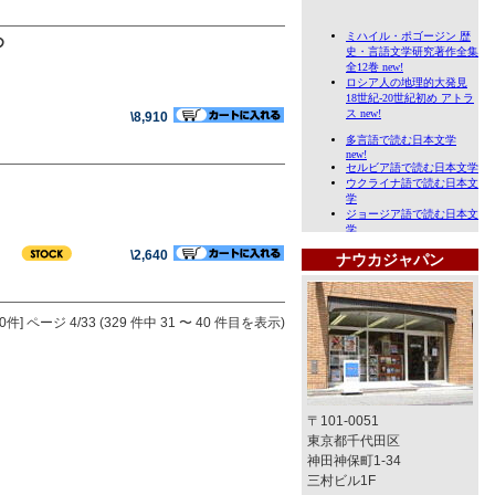
め
\8,910
\2,640
ナウカジャパン
0件]
ページ 4/33 (329 件中 31 〜 40 件目を表示)
〒101-0051
東京都千代田区
神田神保町1-34
三村ビル1F