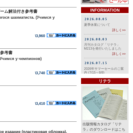
INFORMATION
ーム解法付き参考書
гося шахматиста. (Учимся у
\3,960
参考書
(Учимся у чемпионов)
\3,740
リテラ
\3,410
出版情報カタログ「リテ
ラ」のダウンロードはこち
ое издание (пластиковая обложка).