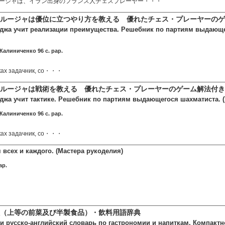
ージャは、イラン出身のフランス人チェスプレーヤー・・・
ルージャは優位に立つやり方を教える 優れたチェス・プレーヤーのゲ
джа учит реализации преимущества. Решебник по партиям выдающе
Калиниченко 96 c. pap.
ках задачник, со・・・
ルージャは戦術を教える 優れたチェス・プレーヤーのゲーム解法付き
джа учит тактике. Решебник по партиям выдающегося шахматиста. 
Калиниченко 96 c. pap.
ках задачник, со・・・
всех и каждого. (Мастера рукоделия)
ap.
（上等の前菜及び半製食品）・飲料用語辞典
 и русско-английский словарь по гастрономии и напиткам. Компактн