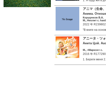
1. Я буду жить 
アニマ（生命、
Анима. Отноше
Коршунков В.А.
М., Неолит c. hard
2022 年 R239802
"В книге на осн
アニータ・ツォ
Анита Цой. Aud
М., <Маркон> c.
2016 年 R177290
1. Береги меня