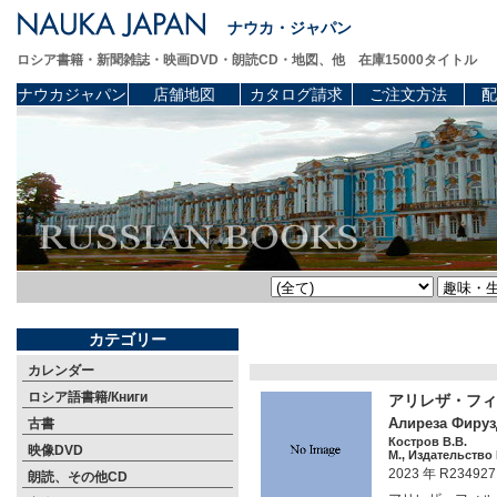
ナウカ・ジャパン
ロシア書籍・新聞雑誌・映画DVD・朗読CD・地図、他 在庫15000タイトル
ナウカジャパン
店舗地図
カタログ請求
ご注文方法
配
カテゴリー
カレンダー
ロシア語書籍/Книги
アリレザ・フィ
Алиреза Фируз
古書
Костров В.В.
映像DVD
М., Издательство 
2023 年 R234927
朗読、その他CD