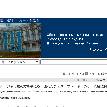
送・送料
カートを見る
[前の10件]
1
2
3
4
5
6
7
8
[次の
並べ替え NEW
ルージャは攻め方を教える 優れたチェス・プレーヤーのゲーム解法付
джа учит атаковать. Решебник по партиям выдающегося шахматиста
Калиниченко 96 c. pap.