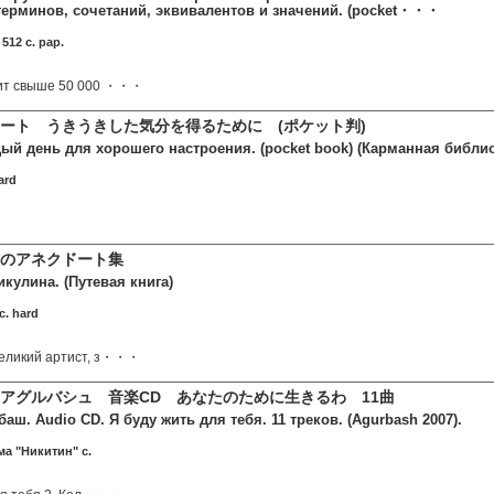
терминов, сочетаний, эквивалентов и значений. (pocket・・・
512 c. pap.
ит свыше 50 000 ・・・
ート うきうきした気分を得るために (ポケット判)
ый день для хорошего настроения. (pocket book) (Карманная библио
ard
のアネクドート集
кулина. (Путевая книга)
c. hard
великий артист, з・・・
アグルバシュ 音楽CD あなたのために生きるわ 11曲
аш. Audio CD. Я буду жить для тебя. 11 треков. (Agurbash 2007).
ма "Никитин" c.