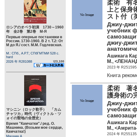
柔術 有
上と保身
スト付（
Джиу-джи
ロシアのオペラ初演 1730～1960
учебник ф
年 全2巻 第2巻 М-Я
самозащит
Первые оперные постановки в
России. 1730-1960. В 2 т. Т.2: От
джиу-джит
М до Я./ сост. М.М. Годлевская.
анатомич
М.: СПб., А.Р.Т; СПбГМТМИ 528 c.
Ашикага Ка
hard
М., <ЛЕНАНД
2026 年 R281088
\23,100
2023 年 R251595
Книга реко
柔術 著
護身術の
Джиу-джи
учебник ф
マシニン（ロック歌手） 「カム
チャツカ」時代（ヴィクトル・ツ
самозащит
ォイの聖地の全歴史）
Ашикага Ка
Время "Камчатки"./ ред. О.
М., <Амрита-
Машнина. (Возьми мое сердце,
Камчатка!)
2024 年 R255135
Машнин А.