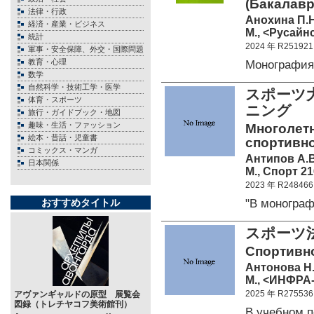
(Бакалавр
法律・行政
Анохина П.Н
経済・産業・ビジネス
М., <Русайнс
統計
2024 年 R251921
軍事・安全保障、外交・国際問題
教育・心理
Монографи
数学
自然科学・技術工学・医学
スポーツ
体育・スポーツ
ニング
旅行・ガイドブック・地図
趣味・生活・ファッション
Многолетн
絵本・昔話・児童書
спортивно
コミックス・マンガ
Антипов А.В.
日本関係
М., Спорт 21
2023 年 R248466
"В моногра
おすすめタイトル
スポーツ
Спортивно
Антонова Н.В
М., <ИНФРА-
2025 年 R275536
アヴァンギャルドの原型 展覧会
図録（トレチヤコフ美術館刊）
В учебном 