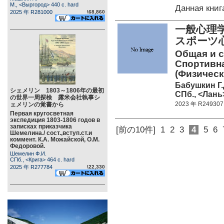
М., <Выргород> 440 c. hard
Данная кни
2025 年 R281000
\68,860
一般心理
スポーツ
Общая и с
Спортивна
(Физическ
Бабушкин Г.
シェメリン 1803～1806年の最初
СПб., <Лань>
の世界一周探検 露米会社執事シ
2023 年 R249307
ェメリンの覚書から
Первая кругосветная
экспедиция 1803-1806 годов в
записках приказчика
[前の10件]
1
2
3
4
5
6
Шемелина./ сост.,вступ.ст.и
коммент. К.А. Можайской, О.М.
Федоровой.
Шемелин Ф.И.
СПб., <Крига> 464 c. hard
2025 年 R277784
\22,330