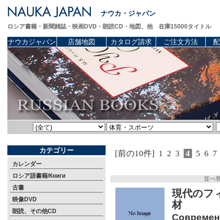
ナウカ・ジャパン
ロシア書籍・新聞雑誌・映画DVD・朗読CD・地図、他 在庫15000タイトル
ナウカジャパン
店舗地図
カタログ請求
ご注文方法
配
カテゴリー
[前の10件]
1
2
3
4
5
6
7
カレンダー
ロシア語書籍/Книги
並べ
古書
現代のフ
映像DVD
材
朗読、その他CD
Современ