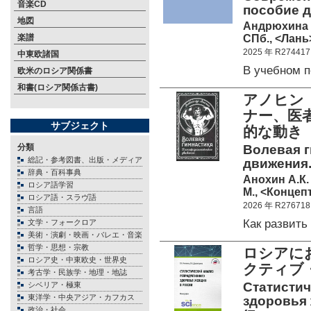
音楽CD
пособие д
地図
Андрюхина Т
СПб., <Лань>
楽譜
2025 年 R274417
中東欧諸国
В учебном 
欧米のロシア関係書
和書(ロシア関係古書)
アノヒン（
ナー、医
サブジェクト
的な動
分類
Волевая 
総記・参考図書、出版・メディア
движения
辞典・百科事典
Анохин А.К.
ロシア語学習
М., <Концепт
ロシア語・スラヴ語
2026 年 R276718
言語
Как развит
文学・フォークロア
美術・演劇・映画・バレエ・音楽
哲学・思想・宗教
ロシアに
ロシア史・中東欧史・世界史
クティブ
考古学・民族学・地理・地誌
Статистич
シベリア・極東
東洋学・中央アジア・カフカス
здоровья 
政治・社会