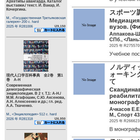
Архетипы авангарда. Каталог
выставки./ текст. И. Вакар, И.
Кочергина.
スポーツ
М., <Государственная Третьяковская
Медиация 
галерея> 200 c. hard
вузов. (Ф
2025 年 R281006
\29,150
Аппакова-Ш
СПб., <Лань>
2025 年 R275570
Учебное по
ノルディ
ォーキン
現代人口学百科事典 全2巻 第1
巻 А-Н
て
Современная
Скандинав
демографическая
энциклопедия. В 2 т. Т.1: А-Н./
реабилита
М.М. Агафошин, С.Ю. Аксенова,
монограф
А.Н. Алексеенко и др.; гл. ред.
А.А. Ткаченко.
Ачкасов Е.Е
М., Спорт 43
М., <Энциклопедия> 512 c. hard
2026 年 R281318
\26,950
2025 年 R266623
В монограф