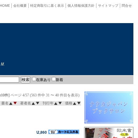
HOME
会社概要
特定商取引に基く表示
個人情報保護方針
サイトマップ
問合せ
在庫あり
新着
10件]
ページ 4/57 (563 件中 31 〜 40 件目を表示)
書名
著者名
刊行年
価格
\2,860