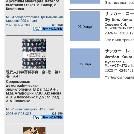
Архетипы авангарда. Каталог
Этот иллюстрир
выставки./ текст. И. Вакар, И.
Кочергина.
サッカー コ
М., <Государственная Третьяковская
Футбол. Книга-
галерея> 200 c. hard
Сорокин С.Н.
2025 年 R281006
\29,150
М., <ЭКСМО> 112 c
2026 年 R283012
Это книга-трен
サッカー レコ
Футбол. Книга
Журавлев А.
М., <АСТ> 272 c. h
2023 年 R249491
現代人口学百科事典 全2巻 第1
巻 А-Н
Футболом правя
Современная
демографическая
энциклопедия. В 2 т. Т.1: А-Н./
М.М. Агафошин, С.Ю. Аксенова,
А.Н. Алексеенко и др.; гл. ред.
А.А. Ткаченко.
М., <Энциклопедия> 512 c. hard
2026 年 R281318
\26,950