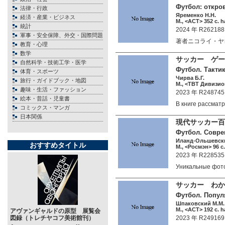
Футбол: откров
法律・行政
Яременко Н.Н.
経済・産業・ビジネス
М., <АСТ> 352 c. h
統計
2024 年 R262188
軍事・安全保障、外交・国際問題
著者ニコライ・ヤ
教育・心理
数学
サッカー ゲー
自然科学・技術工学・医学
Футбол. Такти
体育・スポーツ
Чирва Б.Г.
旅行・ガイドブック・地図
М., <ТВТ Дивизион
趣味・生活・ファッション
2023 年 R248745
絵本・昔話・児童書
В книге рассма
コミックス・マンガ
日本関係
現代サッカー百
Футбол. Совре
Иланд-Ольшевски
おすすめタイトル
М., <Росмэн> 96 c.
2023 年 R228535
Уникальные фот
サッカー わか
Футбол. Попул
Шпаковский М.М.
М., <АСТ> 192 c. h
アヴァンギャルドの原型 展覧会
図録（トレチヤコフ美術館刊）
2023 年 R249169