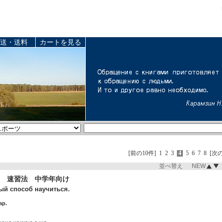
送・送料
カートを見る
[前の10件]
1
2
3
4
5
6
7
8
[次の
並べ替え NEW
 速習法 中学年向け
ый способ научиться.
ap.