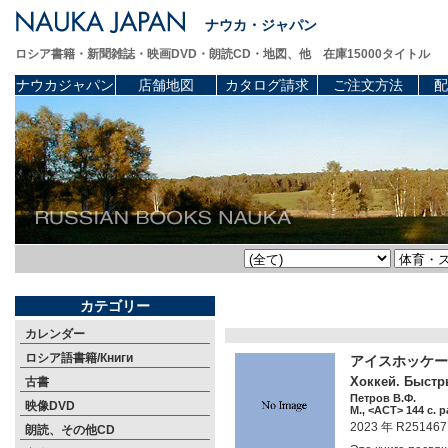
ナウカ・ジャパン
ロシア書籍・新聞雑誌・映画DVD・朗読CD・地図、他 在庫15000タイトル
ナウカジャパン
店舗地図
カタログ請求
ご注文方法
配
カテゴリー
カレンダー
ロシア語書籍/Книги
アイスホッケー
Хоккей. Быстр
古書
Петров В.Ф.
映像DVD
М., <АСТ> 144 c. p
2023 年 R251467
朗読、その他CD