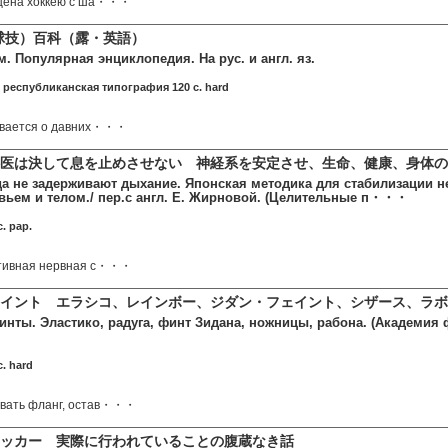
ящена хоккею с ша・・・
上球技）百科（露・英語）
. Популярная энциклопедия. На рус. и англ. яз.
республиканская типография 120 c. hard
зывается о давних・・・
医は決して息を止めさせない 神経系を安定させ、生命、健康、身体の
да не задерживают дыхание. Японская методика для стабилизации 
вьем и телом./ пер.с англ. Е. Жирновой. (Целительные п・・・
и
. pap.
ативная нервная с・・・
ェイント エラシコ、レインボー、ジダン・フェイント、シザース、ラ
нты. Эластико, радуга, финт Зидана, ножницы, рабона. (Академия ф
. hard
вать фланг, остав・・・
ッカー 実際に行われていることの腹蔵なき話