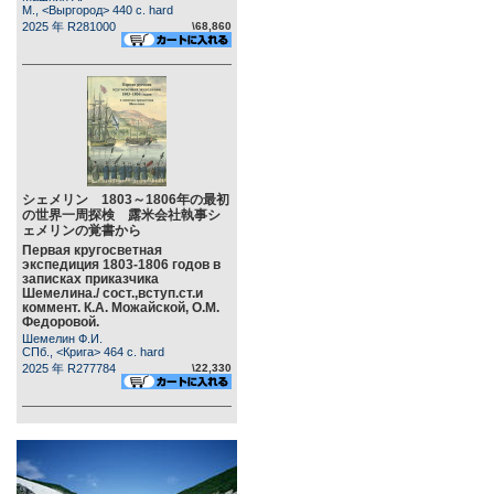
М., <Выргород> 440 c. hard
2025 年 R281000
\68,860
シェメリン 1803～1806年の最初
の世界一周探検 露米会社執事シ
ェメリンの覚書から
Первая кругосветная
экспедиция 1803-1806 годов в
записках приказчика
Шемелина./ сост.,вступ.ст.и
коммент. К.А. Можайской, О.М.
Федоровой.
Шемелин Ф.И.
СПб., <Крига> 464 c. hard
2025 年 R277784
\22,330