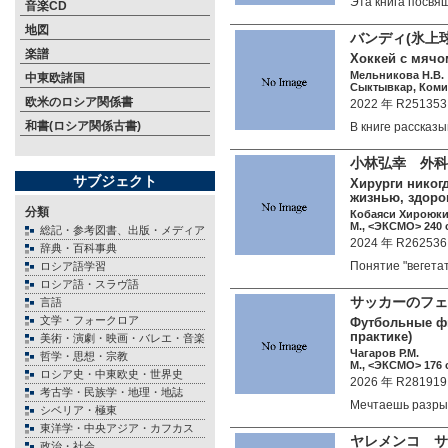
Эта книга посв
音楽CD
地図
バンディ(氷
楽譜
Хоккей с мячом
Мельникова Н.В.
中東欧諸国
Сыктывкар, Коми 
欧米のロシア関係書
2022 年 R251353
和書(ロシア関係古書)
В книге расска
小林弘幸 外科
サブジェクト
Хирурги никог
жизнью, здоро
分類
Кобаяси Хироюк
М., <ЭКСМО> 240 c
総記・参考図書、出版・メディア
2024 年 R262536
辞典・百科事典
Понятие "вегет
ロシア語学習
ロシア語・スラヴ語
サッカーのフ
言語
文学・フォークロア
Футбольные фи
практике)
美術・演劇・映画・バレエ・音楽
Чагаров Р.М.
哲学・思想・宗教
М., <ЭКСМО> 176 c
ロシア史・中東欧史・世界史
2026 年 R281919
考古学・民族学・地理・地誌
Мечтаешь разры
シベリア・極東
東洋学・中央アジア・カフカス
ヤレメンコ サ
政治・社会