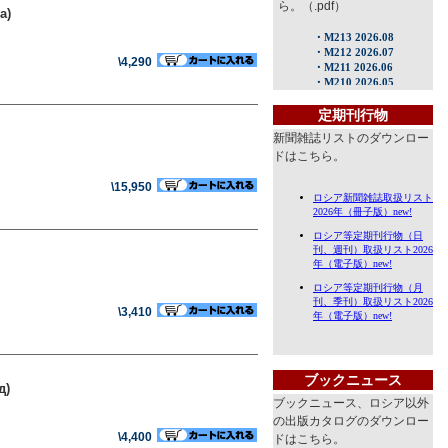
ら。（.pdf）
а)
\4,290
定期刊行物
新聞雑誌リストのダウンロー
ドはこちら。
\15,950
\3,410
ブックニュース
д)
ブックニュース、ロシア以外
の出版カタログのダウンロー
\4,400
ドはこちら。