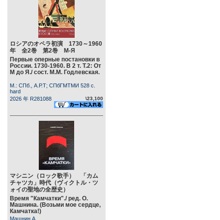
ロシアのオペラ初演 1730～1960
年 全2巻 第2巻 М-Я
Первые оперные постановки в
России. 1730-1960. В 2 т. Т.2: От
М до Я./ сост. М.М. Годлевская.
М.: СПб., А.Р.Т; СПбГМТМИ 528 c.
hard
2026 年 R281088
\23,100
マシニン（ロック歌手） 「カム
チャツカ」時代（ヴィクトル・ツ
ォイの聖地の全歴史）
Время "Камчатки"./ ред. О.
Машнина. (Возьми мое сердце,
Камчатка!)
Машнин А.