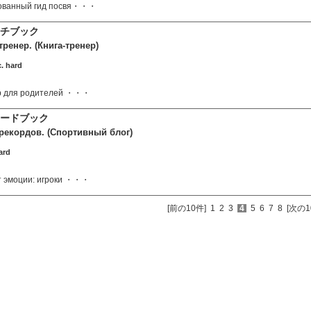
ованный гид посвя・・・
ーチブック
тренер. (Книга-тренер)
. hard
ер для родителей ・・・
ードブック
 рекордов. (Спортивный блог)
ard
т эмоции: игроки ・・・
[前の10件]
1
2
3
4
5
6
7
8
[次の1