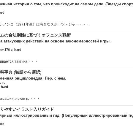
енная история о том, что происходит на самом деле. (Звезды спорт
ard
レメンコ（1971年生）は有名なスポーツ・ジャー・・・
ムの合法則性に基づくオフェンス戦術
ка атакующих действий на основе закономерностей игры.
> 176 c. hard
тривается тактика・・・
科事典 (独語から露訳)
менная энциклопедия. Пер. с нем.
 Б.
 hard
ографии, яркая гр・・・
りやすいイラスト入りガイド
ярный иллюстрированный гид. (Популярный иллюстрированный ги
ard