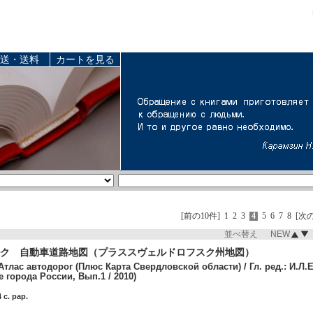
送・送料
カートを見る
[前の10件]
1
2
3
4
5
6
7
8
[次の
並べ替え NEW
ク 自動車道路地図（プラススヴェルドロフスク州地図）
Атлас автодорог (Плюс Карта Свердловской области) / Гл. ред.: И.
е города России, Вып.1 / 2010)
 c. pap.