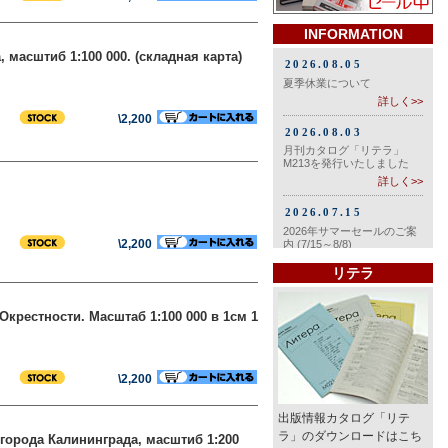
INFORMATION
 масштиб 1:100 000. (складная карта)
\2,200
\2,200
リテラ
Окрестности. Масштаб 1:100 000 в 1см 1
\2,200
出版情報カタログ「リテ
ラ」のダウンロードはこち
 города Калининграда, масштиб 1:200