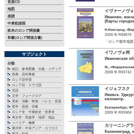
音楽CD
地図
イヴァーノヴォ
楽譜
Иваново, масшт
(Карты городо
中東欧諸国
Н.Новгород, <Вер
欧米のロシア関係書
2006 年 R89878
和書(ロシア関係古書)
「ロシア都市地図
イワノヴォ州 
サブジェクト
Ивановская обл
分類
М., <Федеральная
総記・参考図書、出版・メディア
2008 年 R93742
辞典・百科事典
ロシア語学習
ロシア語・スラヴ語
イジェフスク ウ
言語
Ижевск. Удмурт
文学・フォークロア
километр.
美術・演劇・映画・バレエ・音楽
哲学・思想・宗教
Екатеринбург, ФГ
ロシア史・中東欧史・世界史
2009 年 R95904
考古学・民族学・地理・地誌
シベリア・極東
カリーニングラ
東洋学・中央アジア・カフカス
Калининград, м
政治・社会