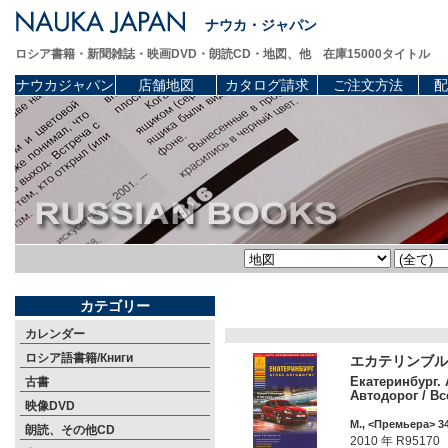
ナウカ・ジャパン
ロシア書籍・新聞雑誌・映画DVD・朗読CD・地図、他 在庫15000タイトル
ナウカジャパン
店舗地図
カタログ請求
ご注文方法
配
カテゴリー
カレンダー
ロシア語書籍/Книги
エカテリンブル
Екатеринбург. 
古書
Автодорог / Вс
映像DVD
М., <Премьера> 34
朗読、その他CD
2010 年 R95170