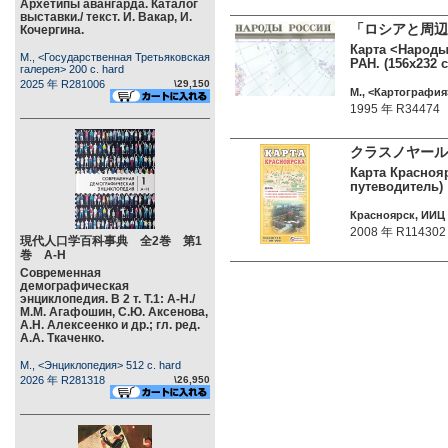
Архетипы авангарда. Каталог
выставки./ текст. И. Вакар, И.
「ロシアと周辺
Кочергина.
Карта <Народы 
М., <Государственная Третьяковская
РАН. (156x232 с
галерея> 200 c. hard
2025 年 R281006
\29,150
М., <Картография>
1995 年 R34474
クラスノヤール
Карта Краснояр
путеводитель)
Красноярск, ИИЦ 
2008 年 R114302
現代人口学百科事典 全2巻 第1
巻 А-Н
Современная
демографическая
энциклопедия. В 2 т. Т.1: А-Н./
М.М. Агафошин, С.Ю. Аксенова,
А.Н. Алексеенко и др.; гл. ред.
А.А. Ткаченко.
М., <Энциклопедия> 512 c. hard
2026 年 R281318
\26,950