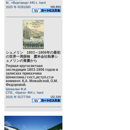
М., <Выргород> 440 c. hard
2025 年 R281000
\68,860
シェメリン 1803～1806年の最初
の世界一周探検 露米会社執事シ
ェメリンの覚書から
Первая кругосветная
экспедиция 1803-1806 годов в
записках приказчика
Шемелина./ сост.,вступ.ст.и
коммент. К.А. Можайской, О.М.
Федоровой.
Шемелин Ф.И.
СПб., <Крига> 464 c. hard
2025 年 R277784
\22,330