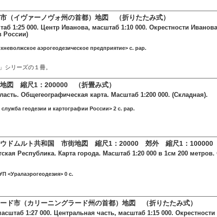
市（イヴァーノヴォ州の首都）地図 （折りたたみ式）
аб 1:25 000. Центр Иванова, масштаб 1:10 000. Окрестности Иванова,
в России)
хневолжское аэрогеодезическое предприятие> c. pap.
」シリーズの１冊。
地図 縮尺1：200000 （折畳み式）
асть. Общегеографическая карта. Масштаб 1:200 000. (Складная).
 служба геодезии и картографии России> 2 c. pap.
ドムルト共和国 市街地図 縮尺1：20000 郊外 縮尺1：100000
ская Республика. Карта города. Масштаб 1:20 000 в 1см 200 метров. 
УП <Уралаэрогеодезия> 0 c.
ード市（カリーニングラード州の首都）地図 （折りたたみ式）
асштаб 1:27 000. Центральная часть, масштаб 1:15 000. Окрестности