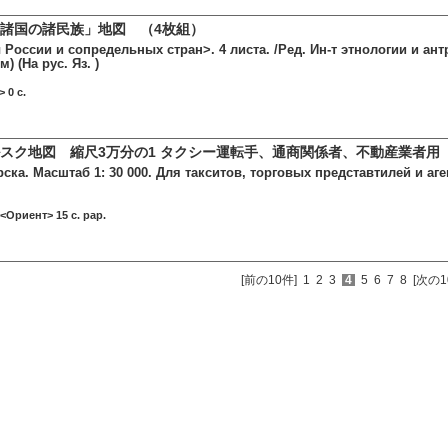
諸国の諸民族」地図 （4枚組）
России и сопредельных стран>. 4 листа. /Ред. Ин-т этнологии и ан
м) (На рус. Яз. )
 0 c.
スク地図 縮尺3万分の1 タクシー運転手、通商関係者、不動産業者用
ска. Масштаб 1: 30 000. Для такситов, торговых представтилей и а
<Ориент> 15 c. pap.
[前の10件]
1
2
3
4
5
6
7
8
[次の1