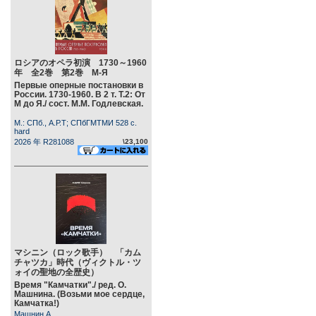
ロシアのオペラ初演 1730～1960
年 全2巻 第2巻 М-Я
Первые оперные постановки в
России. 1730-1960. В 2 т. Т.2: От
М до Я./ сост. М.М. Годлевская.
М.: СПб., А.Р.Т; СПбГМТМИ 528 c.
hard
2026 年 R281088
\23,100
マシニン（ロック歌手） 「カム
チャツカ」時代（ヴィクトル・ツ
ォイの聖地の全歴史）
Время "Камчатки"./ ред. О.
Машнина. (Возьми мое сердце,
Камчатка!)
Машнин А.