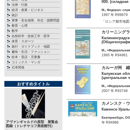
000. (складная
法律・行政
経済・産業・ビジネス
М., Федерал. слу
1997 年 R89879
統計
軍事・安全保障、外交・国際問題
「ロシア都市地図
教育・心理
数学
カリーニングラ
自然科学・技術工学・医学
Калининградска
体育・スポーツ
(Общегеографи
旅行・ガイドブック・地図
М., <Федеральная
趣味・生活・ファッション
1995 年 R94961
絵本・昔話・児童書
コミックス・マンガ
カルーガ州 縮尺
日本関係
Калужская обла
(центральная 
おすすめタイトル
М., <Федеральная
2007 年 R93748
カメンスク・ウ
Каменск-Уральс
Екатеринбург, ОО
アヴァンギャルドの原型 展覧会
年 R94986
図録（トレチヤコフ美術館刊）