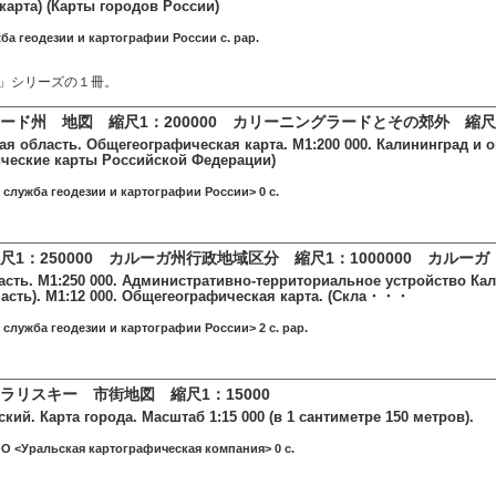
 карта) (Карты городов России)
жба геодезии и картографии России c. pap.
」シリーズの１冊。
ード州 地図 縮尺1：200000 カリーニングラードとその郊外 縮尺1
я область. Общегеографическая карта. М1:200 000. Калининград и ок
ческие карты Российской Федерации)
 служба геодезии и картографии России> 0 c.
1：250000 カルーガ州行政地域区分 縮尺1：1000000 カルーガ
сть. М1:250 000. Административно-территориальное устройство Калу
часть). М1:12 000. Общегеографическая карта. (Скла・・・
 служба геодезии и картографии России> 2 c. pap.
ラリスキー 市街地図 縮尺1：15000
кий. Карта города. Масштаб 1:15 000 (в 1 сантиметре 150 метров).
О <Уральская картографическая компания> 0 c.