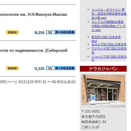
тропологии им. Н.Н.Миклухо-Маклая
\8,250
гентов по недвижимости. (Сибирский
ナウカジャパン
\1,320
0件]
ページ 4/13 (125 件中 31 〜 40 件目を表示)
〒101-0051
東京都千代田区
神田神保町1-34
三村ビル1F