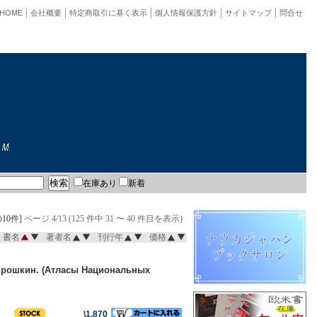
HOME
会社概要
特定商取引に基く表示
個人情報保護方針
サイトマップ
問合せ
在庫あり
新着
10件]
ページ 4/13 (125 件中 31 〜 40 件目を表示)
書名
著者名
刊行年
価格
Л.Ерошкин. (Атласы Национальных
\1,870