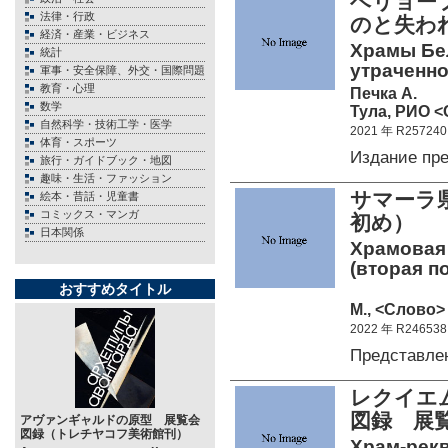
ベリョー
法律・行政
のと失わ
経済・産業・ビジネス
Храмы Бе
統計
утраченно
軍事・安全保障、外交・国際問題
教育・心理
Печка А.
数学
Тула, РИО <
自然科学・技術工学・医学
2021 年 R257240
体育・スポーツ
Издание пр
旅行・ガイドブック・地図
趣味・生活・ファッション
サマーラ県
絵本・昔話・児童書
コミックス・マンガ
初め）
日本関係
Храмовая
(вторая п
おすすめタイトル
М., <Слово> 
2022 年 R246538
Представле
レクイエ
図録 展
アヴァンギャルドの原型 展覧会
図録（トレチヤコフ美術館刊）
Храм-рекв