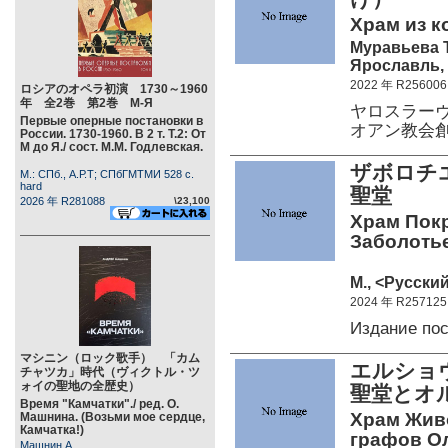
Храм из к
Муравьева Т
Ярославль, 
2022 年 R256006
ロシアのオペラ初演 1730～1960
年 全2巻 第2巻 М-Я
ヤロスラー
Первые оперные постановки в
オアン教会
России. 1730-1960. В 2 т. Т.2: От
М до Я./ сост. М.М. Годлевская.
ザボロチ
М.: СПб., А.Р.Т; СПбГМТМИ 528 c.
hard
聖堂
2026 年 R281088
\23,100
Храм Пок
Заболотье.
М., <Русский
2024 年 R257125
Издание по
マシニン（ロック歌手） 「カム
エルショ
チャツカ」時代（ヴィクトル・ツ
ォイの聖地の全歴史）
聖堂とオ
Время "Камчатки"./ ред. О.
Храм Жив
Машнина. (Возьми мое сердце,
Камчатка!)
графов О
Машнин А.