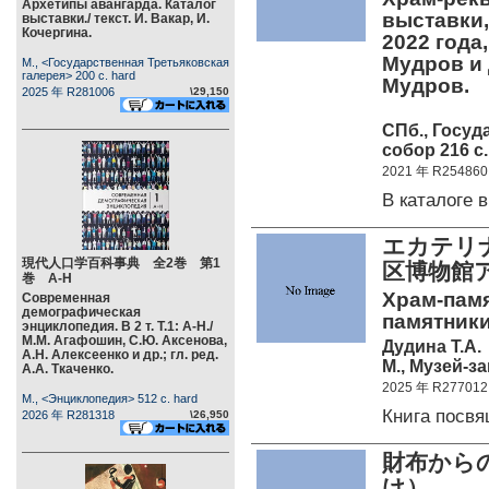
Архетипы авангарда. Каталог
выставки,
выставки./ текст. И. Вакар, И.
Кочергина.
2022 года,
Мудров и д
М., <Государственная Третьяковская
галерея> 200 c. hard
Мудров.
2025 年 R281006
\29,150
СПб., Госу
собор 216 c.
2021 年 R254860
В каталоге
エカテリ
現代人口学百科事典 全2巻 第1
区博物館
巻 А-Н
Храм-памя
Современная
демографическая
памятники
энциклопедия. В 2 т. Т.1: А-Н./
М.М. Агафошин, С.Ю. Аксенова,
Дудина Т.А.
А.Н. Алексеенко и др.; гл. ред.
М., Музей-з
А.А. Ткаченко.
2025 年 R277012
М., <Энциклопедия> 512 c. hard
Книга посв
2026 年 R281318
\26,950
財布から
け）