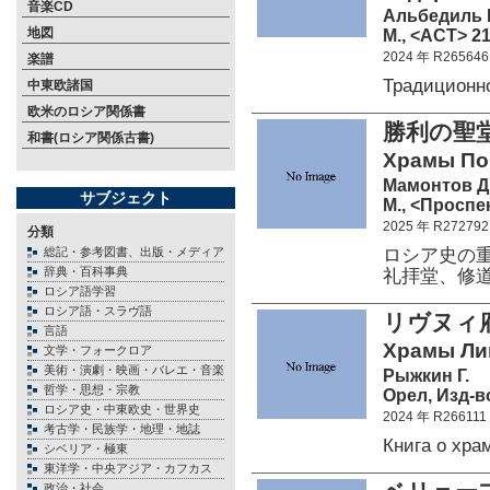
音楽CD
Альбедиль М
地図
М., <АСТ> 21
2024 年 R265646
楽譜
Традиционн
中東欧諸国
欧米のロシア関係書
勝利の聖
和書(ロシア関係古書)
Храмы По
Мамонтов Д.
サブジェクト
М., <Проспек
2025 年 R272792
分類
ロシア史の
総記・参考図書、出版・メディア
辞典・百科事典
礼拝堂、修
ロシア語学習
ロシア語・スラヴ語
リヴヌィ
言語
Храмы Ли
文学・フォークロア
美術・演劇・映画・バレエ・音楽
Рыжкин Г.
哲学・思想・宗教
Орел, Изд-в
ロシア史・中東欧史・世界史
2024 年 R266111
考古学・民族学・地理・地誌
Книга о хр
シベリア・極東
東洋学・中央アジア・カフカス
政治・社会