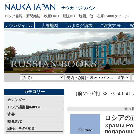
ナウカ・ジャパン
ロシア書籍・新聞雑誌・映画DVD・朗読CD・地図、他 在庫15000タイトル
ナウカジャパン
店舗地図
カタログ請求
ご注文方法
配
カテゴリー
[前の10件]
38
39
40
41
カレンダー
ロシア語書籍/Книги
並べ
古書
ロシアの
映像DVD
Храмы Ро
朗読、その他CD
подарочна