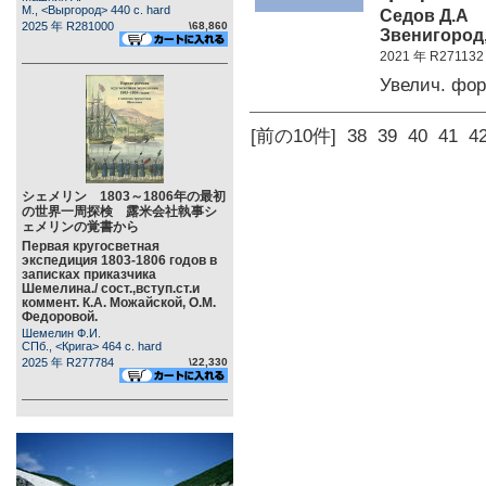
М., <Выргород> 440 c. hard
Седов Д.А
2025 年 R281000
\68,860
Звенигород,
2021 年 R271132
Увелич. фо
[前の10件]
38
39
40
41
4
シェメリン 1803～1806年の最初
の世界一周探検 露米会社執事シ
ェメリンの覚書から
Первая кругосветная
экспедиция 1803-1806 годов в
записках приказчика
Шемелина./ сост.,вступ.ст.и
коммент. К.А. Можайской, О.М.
Федоровой.
Шемелин Ф.И.
СПб., <Крига> 464 c. hard
2025 年 R277784
\22,330