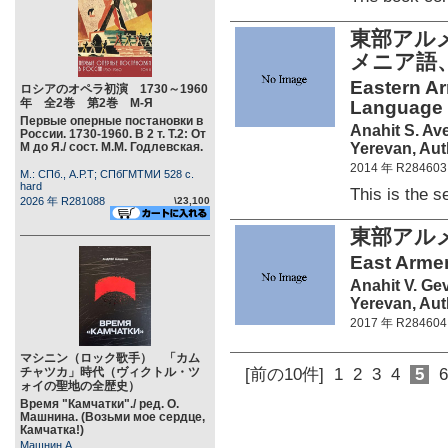
東部アル
メニア語
Eastern A
ロシアのオペラ初演 1730～1960
年 全2巻 第2巻 М-Я
Language 
Первые оперные постановки в
Anahit S. Av
России. 1730-1960. В 2 т. Т.2: От
Yerevan, Auth
М до Я./ сост. М.М. Годлевская.
2014 年 R284603
М.: СПб., А.Р.Т; СПбГМТМИ 528 c.
hard
This is the 
2026 年 R281088
\23,100
東部アル
East Arme
Anahit V. Ge
Yerevan, Auth
2017 年 R284604
マシニン（ロック歌手） 「カム
チャツカ」時代（ヴィクトル・ツ
[前の10件]
1
2
3
4
5
6
ォイの聖地の全歴史）
Время "Камчатки"./ ред. О.
Машнина. (Возьми мое сердце,
Камчатка!)
Машнин А.