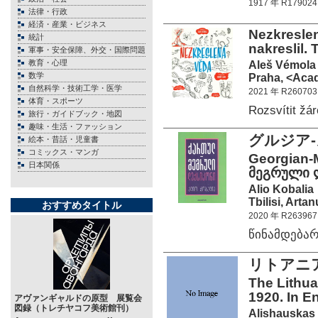
1917 年 R179024
法律・行政
経済・産業・ビジネス
Nezkreslen
統計
nakreslil.
軍事・安全保障、外交・国際問題
教育・心理
Aleš Vémola
数学
Praha, <Acad
自然科学・技術工学・医学
2021 年 R260703
体育・スポーツ
Rozsvítit ž
旅行・ガイドブック・地図
趣味・生活・ファッション
グルジア
絵本・昔話・児童書
コミックス・マンガ
Georgian-M
日本関係
მეგრული 
Alio Kobalia
Tbilisi, Arta
おすすめタイトル
2020 年 R263967
წინამდება
リトアニア
The Lithu
1920. In En
アヴァンギャルドの原型 展覧会
図録（トレチヤコフ美術館刊）
Alishauskas 