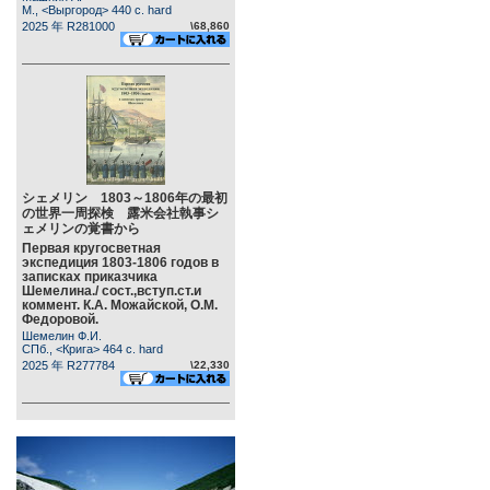
М., <Выргород> 440 c. hard
2025 年 R281000
\68,860
シェメリン 1803～1806年の最初
の世界一周探検 露米会社執事シ
ェメリンの覚書から
Первая кругосветная
экспедиция 1803-1806 годов в
записках приказчика
Шемелина./ сост.,вступ.ст.и
коммент. К.А. Можайской, О.М.
Федоровой.
Шемелин Ф.И.
СПб., <Крига> 464 c. hard
2025 年 R277784
\22,330