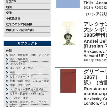
音楽CD
Tbilisi, Arta
地図
2018 年 R263942
楽譜
（ロシア語版、R1
中東欧諸国
アレクサ
欧米のロシア関係書
大シンボ
和書(ロシア関係古書)
1985年刊
Andrei Bel
サブジェクト
(Russian R
分類
Alexandrov, 
総記・参考図書、出版・メディア
Harvard UP (
辞典・百科事典
1985 年 R184532
ロシア語学習
ロシア語・スラヴ語
グリゴー
言語
1967
文学・フォークロア
美術・演劇・映画・バレエ・音楽
訳）（古書
哲学・思想・宗教
Russian an
ロシア史・中東欧史・世界史
manuscript
考古学・民族学・地理・地誌
シベリア・極東
Alexinsky, G
東洋学・中央アジア・カフカス
London, <T. 
政治・社会