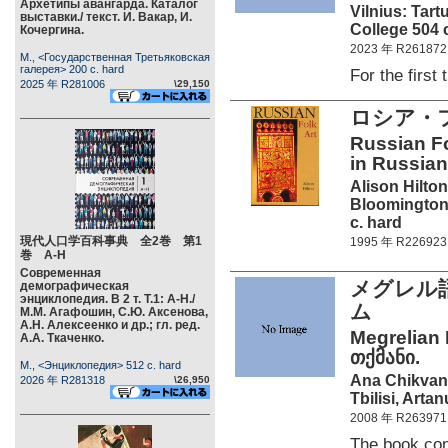
Архетипы авангарда. Каталог
Vilnius: Tart
выставки./ текст. И. Вакар, И.
College 504 
Кочергина.
2023 年 R261872
М., <Государственная Третьяковская
галерея> 200 c. hard
For the firs
2025 年 R281006
\29,150
ロシア・フ
Russian Fo
in Russian
Alison Hilton
Bloomington,
c. hard
現代人口学百科事典 全2巻 第1
1995 年 R226923
巻 А-Н
Современная
メグレル
демографическая
энциклопедия. В 2 т. Т.1: А-Н./
ム
М.М. Агафошин, С.Ю. Аксенова,
А.Н. Алексеенко и др.; гл. ред.
Megrelian
А.А. Ткаченко.
თქმანი.
М., <Энциклопедия> 512 c. hard
Ana Chikvan
2026 年 R281318
\26,950
Tbilisi, Arta
2008 年 R263971
The book co