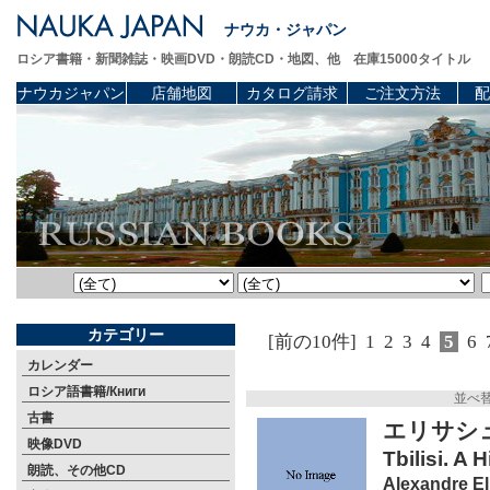
ナウカ・ジャパン
ロシア書籍・新聞雑誌・映画DVD・朗読CD・地図、他 在庫15000タイトル
ナウカジャパン
店舗地図
カタログ請求
ご注文方法
配
カテゴリー
[前の10件]
1
2
3
4
5
6
カレンダー
ロシア語書籍/Книги
並べ
古書
エリサシ
映像DVD
Tbilisi. A 
朗読、その他CD
Alexandre El