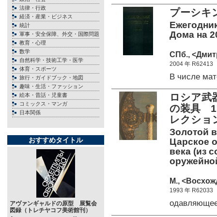
法律・行政
プーシキン
経済・産業・ビジネス
Ежегодник
統計
Дома на 20
軍事・安全保障、外交・国際問題
教育・心理
数学
СПб., <Дмит
自然科学・技術工学・医学
2004 年 R62413
体育・スポーツ
В числе ма
旅行・ガイドブック・地図
趣味・生活・ファッション
ロシア武
絵本・昔話・児童書
コミックス・マンガ
の装具 
日本関係
レクション
Золотой в
おすすめタイトル
Царское о
века (из 
оружейной
М., <Восхож
1993 年 R62033
одавляюще
アヴァンギャルドの原型 展覧会
図録（トレチヤコフ美術館刊）