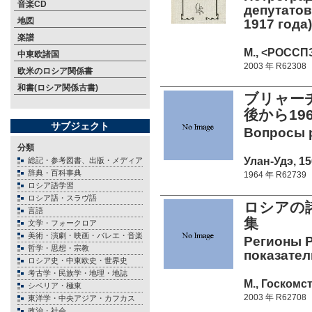
音楽CD
депутатов 
地図
1917 года)
楽譜
М., <РОССПЭ
中東欧諸国
2003 年 R62308
欧米のロシア関係書
和書(ロシア関係古書)
ブリャー
後から19
サブジェクト
Вопросы 
分類
Улан-Удэ, 15
総記・参考図書、出版・メディア
辞典・百科事典
1964 年 R62739
ロシア語学習
ロシア語・スラヴ語
ロシアの諸
言語
集
文学・フォークロア
美術・演劇・映画・バレエ・音楽
Регионы 
哲学・思想・宗教
показател
ロシア史・中東欧史・世界史
考古学・民族学・地理・地誌
М., Госкомст
シベリア・極東
2003 年 R62708
東洋学・中央アジア・カフカス
政治・社会