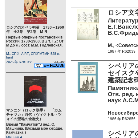
ロシア文
Литератур
Е.Г.Вансл
ロシアのオペラ初演 1730～1960
年 全2巻 第2巻 М-Я
В.С.Фридма
Первые оперные постановки в
России. 1730-1960. В 2 т. Т.2: От
М., <Советск
М до Я./ сост. М.М. Годлевская.
1987 年 R62039
М.: СПб., А.Р.Т; СПбГМТМИ 528 c.
hard
2026 年 R281088
\23,100
シベリア
セイスク
建築記念
Памятники
Отв. ред. 
наук А.С.
マシニン（ロック歌手） 「カム
Новосибирск
チャツカ」時代（ヴィクトル・ツ
ォイの聖地の全歴史）
1986 年 R62856
Время "Камчатки"./ ред. О.
Машнина. (Возьми мое сердце,
シベリア
Камчатка!)
Машнин А.