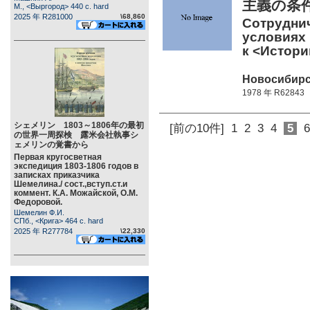
主義の条
М., <Выргород> 440 c. hard
2025 年 R281000
\68,860
Сотруднич
условиях 
к <Истори
Новосибирск
1978 年 R62843
シェメリン 1803～1806年の最初
[前の10件]
1
2
3
4
5
6
の世界一周探検 露米会社執事シ
ェメリンの覚書から
Первая кругосветная
экспедиция 1803-1806 годов в
записках приказчика
Шемелина./ сост.,вступ.ст.и
коммент. К.А. Можайской, О.М.
Федоровой.
Шемелин Ф.И.
СПб., <Крига> 464 c. hard
2025 年 R277784
\22,330