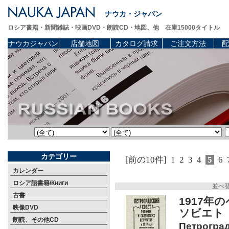
ナウカ・ジャパン
ロシア書籍・新聞雑誌・映画DVD・朗読CD・地図、他 在庫15000タイトル
ナウカジャパン
店舗地図
カタログ請求
ご注文方法
配
カテゴリー
[前の10件]
1
2
3
4
5
6
カレンダー
ロシア語書籍/Книги
並べ
古書
1917
映像DVD
ソビエト 
朗読、その他CD
Петроград