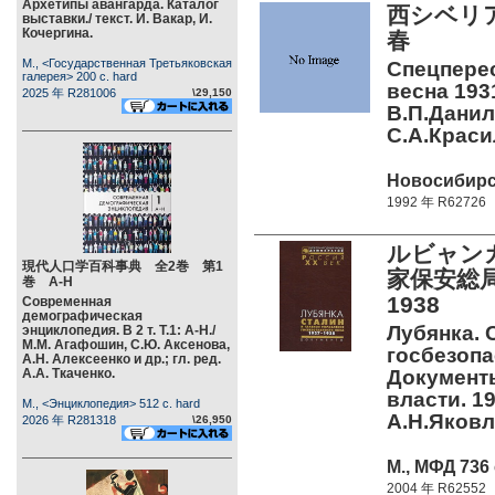
Архетипы авангарда. Каталог
西シベリア
выставки./ текст. И. Вакар, И.
Кочергина.
春
М., <Государственная Третьяковская
Спецперес
галерея> 200 c. hard
весна 1931
2025 年 R281006
\29,150
В.П.Данил
С.А.Краси
Новосибирск
1992 年 R62726
ルビャン
現代人口学百科事典 全2巻 第1
家保安総局
巻 А-Н
1938
Современная
демографическая
Лубянка. 
энциклопедия. В 2 т. Т.1: А-Н./
М.М. Агафошин, С.Ю. Аксенова,
госбезопа
А.Н. Алексеенко и др.; гл. ред.
А.А. Ткаченко.
Документы
власти. 19
М., <Энциклопедия> 512 c. hard
А.Н.Яковл
2026 年 R281318
\26,950
М., МФД 736 
2004 年 R62552