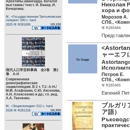
Архетипы авангарда. Каталог
Николая Р
выставки./ текст. И. Вакар, И.
Кочергина.
хора и фо
Морозов А.
М., <Государственная Третьяковская
галерея> 200 c. hard
СПб., <Комп
2025 年 R281006
\29,150
年 R265464
Представле
<Asto
ャーエフ
Astortang
Исполните
現代人口学百科事典 全2巻 第1
Петров Е.
巻 А-Н
СПб., <Комп
Современная
демографическая
年 R265465
энциклопедия. В 2 т. Т.1: А-Н./
М.М. Агафошин, С.Ю. Аксенова,
Евгений Пе
А.Н. Алексеенко и др.; гл. ред.
А.А. Ткаченко.
ブルガリ
М., <Энциклопедия> 512 c. hard
2026 年 R281318
\26,950
ア語）
Ръководст
практичес