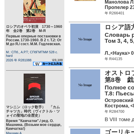
Манолова Л.
Пропелер 23
年 R266401
ロシア語
ロシアのオペラ初演 1730～1960
年 全2巻 第2巻 М-Я
Словарь р
Первые оперные постановки в
Том 3, 4, 5,
России. 1730-1960. В 2 т. Т.2: От
М до Я./ сост. М.М. Годлевская.
М.: СПб., А.Р.Т; СПбГМТМИ 528 c.
Л.,<Наука> 0
hard
年 R44135
2026 年 R281088
\23,100
オストロ
第8巻 戯
Полное со
Т.8: Пьесы
Островский 
Кострома, <
マシニン（ロック歌手） 「カム
チャツカ」時代（ヴィクトル・ツ
年 R284700
ォイの聖地の全歴史）
В VIII том
Время "Камчатки"./ ред. О.
Машнина. (Возьми мое сердце,
Камчатка!)
ゴーリキ
Машнин А.