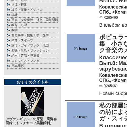
Вып.7: Вч
法律・行政
Ковалевски
経済・産業・ビジネス
СПб., <Комп
統計
年 R265460
軍事・安全保障、外交・国際問題
В альбом в
教育・心理
数学
自然科学・技術工学・医学
ポピュラ
体育・スポーツ
集 小さ
旅行・ガイドブック・地図
ク音楽の
趣味・生活・ファッション
絵本・昔話・児童書
Классичес
コミックス・マンガ
Вып.8: Ма
日本関係
зарубежно
Ковалевски
СПб., <Комп
おすすめタイトル
年 R265461
Новый сбор
私の部屋は
の詩によ
ガ・スィチ
アヴァンギャルドの原型 展覧会
図録（トレチヤコフ美術館刊）
В горнице