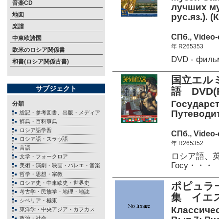
音楽CD
лучших му
地図
рус.яз.). 
楽譜
СПб., Video
中東欧諸国
年 R265353
欧米のロシア関係書
DVD - филь
和書(ロシア関係古書)
国立エル
サブジェクト
語 DVD(P
Государст
分類
Путеводите
総記・参考図書、出版・メディア
辞典・百科事典
ロシア語学習
СПб., Video
ロシア語・スラヴ語
年 R265352
言語
ロシア語、英
文学・フォークロア
Госу・・・
美術・演劇・映画・バレエ・音楽
哲学・思想・宗教
ロシア史・中東欧史・世界史
ポピュラ
考古学・民族学・地理・地誌
集 イエ
シベリア・極東
Классичес
東洋学・中央アジア・カフカス
政治・社会