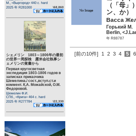
М., <Выргород> 440 c. hard
（「母」）
2025 年 R281000
\68,860
ン、か）
Васса Жел
Горький М.
Berlin, <J.L
年 R88787
[前の10件]
1
2
3
4
5
6
シェメリン 1803～1806年の最初
の世界一周探検 露米会社執事シ
ェメリンの覚書から
Первая кругосветная
экспедиция 1803-1806 годов в
записках приказчика
Шемелина./ сост.,вступ.ст.и
коммент. К.А. Можайской, О.М.
Федоровой.
Шемелин Ф.И.
СПб., <Крига> 464 c. hard
2025 年 R277784
\22,330