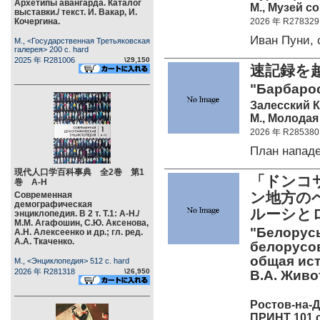
Архетипы авангарда. Каталог
М., Музей с
выставки./ текст. И. Вакар, И.
Кочергина.
2026 年 R278329
Иван Пуни,
М., <Государственная Третьяковская
галерея> 200 c. hard
2025 年 R281006
\29,150
速記録を
"Барбарос
Залесский К
М., Молодая 
2026 年 R285380
План напад
現代人口学百科事典 全2巻 第1
「ドンコ
巻 А-Н
ン地方の
Современная
демографическая
ルーシと
энциклопедия. В 2 т. Т.1: А-Н./
М.М. Агафошин, С.Ю. Аксенова,
"Белорус
А.Н. Алексеенко и др.; гл. ред.
А.А. Ткаченко.
белорусов
общая ист
М., <Энциклопедия> 512 c. hard
2026 年 R281318
\26,950
В.А. Живо
Ростов-на-
ПРИНТ 101 c