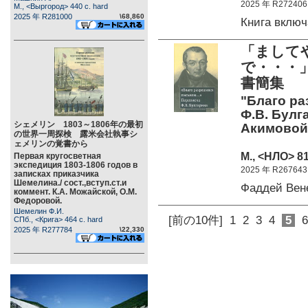
2025 年 R272406
М., <Выргород> 440 c. hard
2025 年 R281000
\68,860
Книга вклю
「まして
で・・・」
書簡集
"Благо ра
Ф.В. Булга
シェメリン 1803～1806年の最初
Акимовой,
の世界一周探検 露米会社執事シ
ェメリンの覚書から
М., <НЛО> 81
Первая кругосветная
экспедиция 1803-1806 годов в
2025 年 R267643
записках приказчика
Шемелина./ сост.,вступ.ст.и
Фаддей Вен
коммент. К.А. Можайской, О.М.
Федоровой.
Шемелин Ф.И.
[前の10件]
1
2
3
4
5
6
СПб., <Крига> 464 c. hard
2025 年 R277784
\22,330