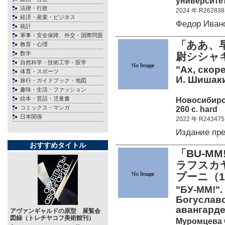
университет
法律・行政
2024 年 R262838
経済・産業・ビジネス
Федор Иван
統計
軍事・安全保障、外交・国際問題
「ああ、
教育・心理
数学
尉シシャキ
自然科学・技術工学・医学
"Ах, скор
体育・スポーツ
И. Шишакин
旅行・ガイドブック・地図
趣味・生活・ファッション
絵本・昔話・児童書
Новосибирск
コミックス・マンガ
260 c. hard
日本関係
2022 年 R243475
Издание пр
おすすめタイトル
「BU-M
ラフスカヤ
プーニ（18
"БУ-ММ!".
Богуславс
авангарде
アヴァンギャルドの原型 展覧会
図録（トレチヤコフ美術館刊）
Муромцева О