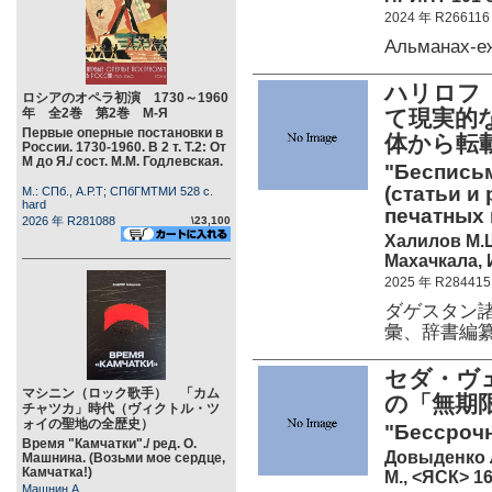
2024 年 R266116
Альманах-е
ハリロフ
ロシアのオペラ初演 1730～1960
年 全2巻 第2巻 М-Я
て現実的
Первые оперные постановки в
体から転
России. 1730-1960. В 2 т. Т.2: От
М до Я./ сост. М.М. Годлевская.
"Беспись
(статьи и
М.: СПб., А.Р.Т; СПбГМТМИ 528 c.
hard
печатных 
2026 年 R281088
\23,100
Халилов М.
Махачкала,
2025 年 R284415
ダゲスタン
彙、辞書編
セダ・ヴェ
マシニン（ロック歌手） 「カム
の「無期
チャツカ」時代（ヴィクトル・ツ
ォイの聖地の全歴史）
"Бессроч
Время "Камчатки"./ ред. О.
Довыденко 
Машнина. (Возьми мое сердце,
Камчатка!)
М., <ЯСК> 16
Машнин А.