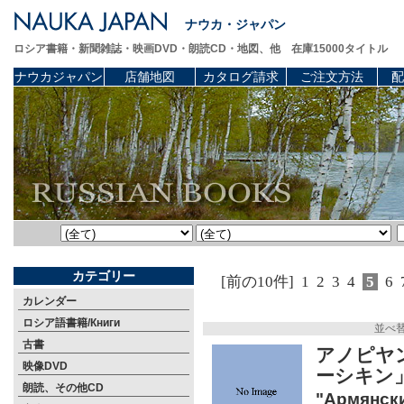
ナウカ・ジャパン
ロシア書籍・新聞雑誌・映画DVD・朗読CD・地図、他 在庫15000タイトル
ナウカジャパン
店舗地図
カタログ請求
ご注文方法
配
カテゴリー
[前の10件]
1
2
3
4
5
6
カレンダー
ロシア語書籍/Книги
並べ
古書
アノピヤン
映像DVD
ーシキン」
朗読、その他CD
"Армянски