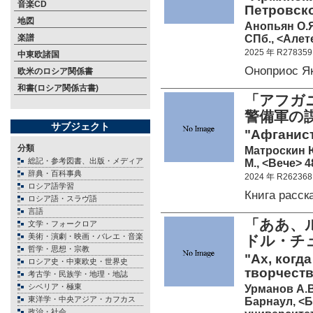
音楽CD
Петровско
地図
Анопьян О.
СПб., <Алете
楽譜
2025 年 R278359
中東欧諸国
Оноприос Я
欧米のロシア関係書
和書(ロシア関係古書)
「アフガ
警備軍の
サブジェクト
"Афганист
分類
Матроскин 
総記・参考図書、出版・メディア
М., <Вече> 4
辞典・百科事典
2024 年 R262368
ロシア語学習
Книга расс
ロシア語・スラヴ語
言語
「ああ、
文学・フォークロア
美術・演劇・映画・バレエ・音楽
ドル・チュ
哲学・思想・宗教
"Ах, когд
ロシア史・中東欧史・世界史
творчеств
考古学・民族学・地理・地誌
シベリア・極東
Урманов А.В
東洋学・中央アジア・カフカス
Барнаул, <Б
政治・社会