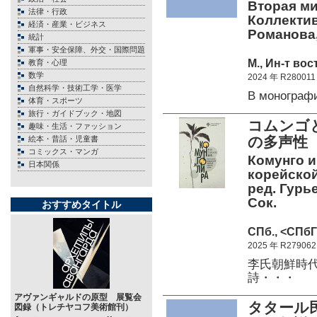
Вторая ми
法律・行政
Коллективн
経済・産業・ビジネス
Романова,
統計
軍事・安全保障、外交・国際問題
М., Ин-т во
教育・心理
数学
2024 年 R280011
自然科学・技術工学・医学
В монограф
体育・スポーツ
旅行・ガイドブック・地図
コムンゴ
趣味・生活・ファッション
の多声性
絵本・昔話・児童書
コミックス・マンガ
Комунго и
日本関係
корейской
ред. Гурь
Сок.
おすすめタイトル
СПб., <СПбГУ
2025 年 R279062
李氏朝鮮時代(
詩・・・
アヴァンギャルドの原型 展覧会
タタール民
図録（トレチヤコフ美術館刊）