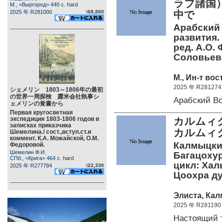
ラブ諸国
М., <Выргород> 440 c. hard
2025 年 R281000
\68,860
中で
Арабский
развития.
ред. А.О. 
Соловьев
М., Ин-т во
2025 年 R281274
シェメリン 1803～1806年の最初
の世界一周探検 露米会社執事シ
Арабский В
ェメリンの覚書から
Первая кругосветная
экспедиция 1803-1806 годов в
カルムィ
записках приказчика
カルム
Шемелина./ сост.,вступ.ст.и
коммент. К.А. Можайской, О.М.
Калмыцкий
Федоровой.
Шемелин Ф.И.
Багацоху
СПб., <Крига> 464 c. hard
цикл: Хал
2025 年 R277784
\22,330
Цоохра дуһ
Элиста, Кал
2025 年 R281190
Настоящий