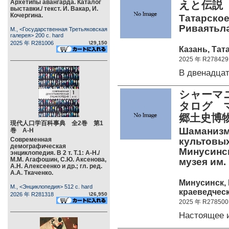
Архетипы авангарда. Каталог
えと伝説
выставки./ текст. И. Вакар, И.
Кочергина.
Татарское 
Риваятьләр
М., <Государственная Третьяковская
галерея> 200 c. hard
2025 年 R281006
\29,150
Казань, Тат
2025 年 R278429
В двенадца
シャーマ
タログ 
郷土史博
現代人口学百科事典 全2巻 第1
Шаманизм 
巻 А-Н
Современная
культовых
демографическая
Минусинск
энциклопедия. В 2 т. Т.1: А-Н./
М.М. Агафошин, С.Ю. Аксенова,
музея им.
А.Н. Алексеенко и др.; гл. ред.
А.А. Ткаченко.
Минусинск,
М., <Энциклопедия> 512 c. hard
краеведческ
2026 年 R281318
\26,950
2025 年 R278500
Настоящее 