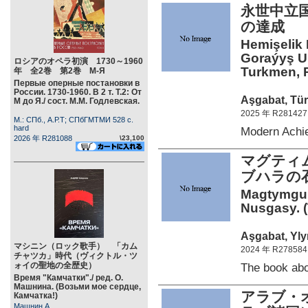
永世中立
の達成 
Hemişelik
Goraýyş U
ロシアのオペラ初演 1730～1960
Turkmen, R
年 全2巻 第2巻 М-Я
Первые оперные постановки в
России. 1730-1960. В 2 т. Т.2: От
Aşgabat, Tür
М до Я./ сост. М.М. Годлевская.
2025 年 R281427
М.: СПб., А.Р.Т; СПбГМТМИ 528 c.
hard
Modern Ach
2026 年 R281088
\23,100
マグティム
ブハラの
Magtymgul
Nusgasy. 
Aşgabat, Yly
マシニン（ロック歌手） 「カム
2024 年 R278584
チャツカ」時代（ヴィクトル・ツ
ォイの聖地の全歴史）
The book ab
Время "Камчатки"./ ред. О.
Машнина. (Возьми мое сердце,
アラブ・
Камчатка!)
Машнин А.