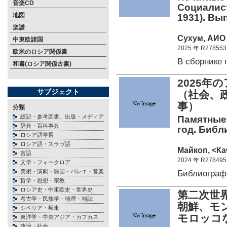
音楽CD
Социалист
地図
1931). Вып
楽譜
Сухум, АИО 
中東欧諸国
2025 年 R278553
欧米のロシア関係書
В сборнике
和書(ロシア関係古書)
2025
サブジェクト
（社会、
事）
分類
総記・参考図書、出版・メディア
Памятные 
辞典・百科事典
год. Библ
ロシア語学習
ロシア語・スラヴ語
Майкоп, <Кач
言語
2024 年 R278495
文学・フォークロア
美術・演劇・映画・バレエ・音楽
Библиограф
哲学・思想・宗教
ロシア史・中東欧史・世界史
第二次世
考古学・民族学・地理・地誌
朝鮮、モ
シベリア・極東
モロッコ
東洋学・中央アジア・カフカス
政治・社会