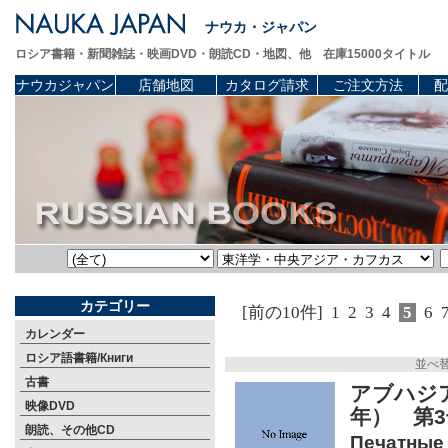
ナウカ・ジャパン
ロシア書籍・新聞雑誌・映画DVD・朗読CD・地図、他 在庫15000タイトル
ナウカジャパン
店舗地図
カタログ請求
ご注文方法
配
カテゴリー
[前の10件]
1
2
3
4
5
6
カレンダー
ロシア語書籍/Книги
並べ
古書
アブハジア
映像DVD
年） 第
朗読、その他CD
Печатные