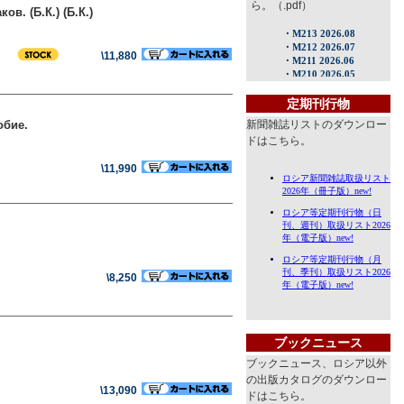
ら。（.pdf）
ов. (Б.К.) (Б.К.)
\11,880
定期刊行物
обие.
新聞雑誌リストのダウンロー
ドはこちら。
\11,990
\8,250
ブックニュース
ブックニュース、ロシア以外
の出版カタログのダウンロー
\13,090
ドはこちら。