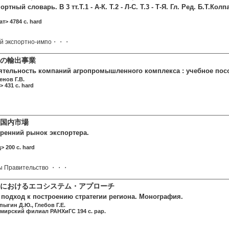
тный словарь. В 3 тт.Т.1 - А-К. Т.2 - Л-С. Т.3 - Т-Я. Гл. Ред. Б.Т.Колпак
т> 4784 c. hard
ий экспортно-импо・・・
の輸出事業
ятельность компаний агропромышленного комплекса : учебное пос
енов Г.В.
> 431 c. hard
国内市場
тренний рынок экспортера.
> 200 c. hard
ды Правительство ・・・
におけるエコシステム・アプローチ
подход к построению стратегии региона. Монография.
пыгин Д.Ю., Глебов Г.Е.
мирский филиал РАНХиГС 194 c. pap.