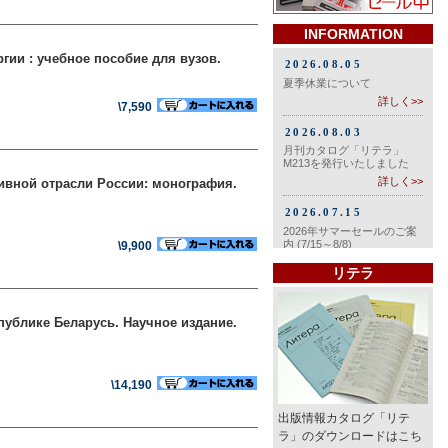
INFORMATION
ии : учебное пособие для вузов.
\7,590
ивной отрасли России: монография.
\9,900
リテラ
ублике Беларусь. Научное издание.
\14,190
出版情報カタログ「リテ
ラ」のダウンロードはこち