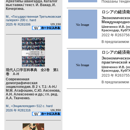
Архетипы авангарда. Каталог
Показаны тенде
выставки./ текст. И. Вакар, И.
Кочергина.
ロシアの経済発
М., <Государственная Третьяковская
Экономическое
галерея> 200 c. hard
Международной
2025 年 R281006
\29,150
Шевченко И.В. (ed
Краснодар, КубГУ 
2022 年 R263756
В предлагаемом
ロシアの経済発
Экономическое
практической к
Шевченко И.В. (ed
現代人口学百科事典 全2巻 第1
Краснодар, КубГУ 
巻 А-Н
2023 年 R263755
Современная
В предлагаемом
демографическая
энциклопедия. В 2 т. Т.1: А-Н./
М.М. Агафошин, С.Ю. Аксенова,
А.Н. Алексеенко и др.; гл. ред.
А.А. Ткаченко.
М., <Энциклопедия> 512 c. hard
2026 年 R281318
\26,950