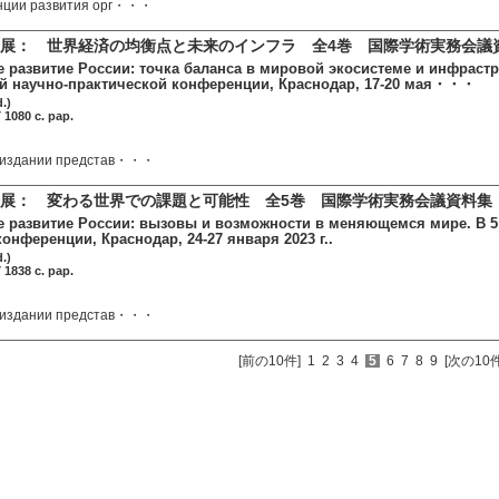
нции развития орг・・・
展： 世界経済の均衡点と未来のインフラ 全4巻 国際学術実務会議
 развитие России: точка баланса в мировой экосистеме и инфрастру
 научно-практической конференции, Краснодар, 17-20 мая・・・
.)
1080 c. pap.
 издании представ・・・
展： 変わる世界での課題と可能性 全5巻 国際学術実務会議資料集
 развитие России: вызовы и возможности в меняющемся мире. В 5
онференции, Краснодар, 24-27 января 2023 г..
.)
1838 c. pap.
 издании представ・・・
[前の10件]
1
2
3
4
5
6
7
8
9
[次の10件