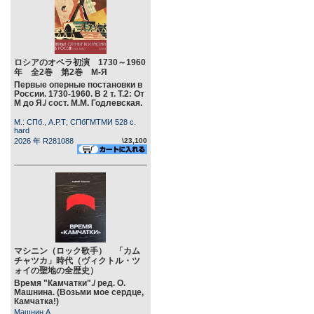
ロシアのオペラ初演 1730～1960
年 全2巻 第2巻 М-Я
Первые оперные постановки в
России. 1730-1960. В 2 т. Т.2: От
М до Я./ сост. М.М. Годлевская.
М.: СПб., А.Р.Т; СПбГМТМИ 528 c.
hard
2026 年 R281088
\23,100
マシニン（ロック歌手） 「カム
チャツカ」時代（ヴィクトル・ツ
ォイの聖地の全歴史）
Время "Камчатки"./ ред. О.
Машнина. (Возьми мое сердце,
Камчатка!)
Машнин А.