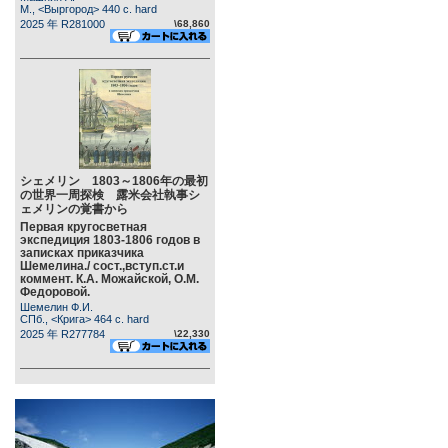
М., <Выргород> 440 c. hard
2025 年 R281000
\68,860
シェメリン 1803～1806年の最初
の世界一周探検 露米会社執事シ
ェメリンの覚書から
Первая кругосветная
экспедиция 1803-1806 годов в
записках приказчика
Шемелина./ сост.,вступ.ст.и
коммент. К.А. Можайской, О.М.
Федоровой.
Шемелин Ф.И.
СПб., <Крига> 464 c. hard
2025 年 R277784
\22,330