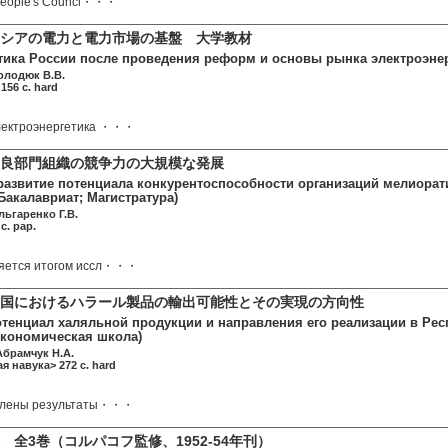
 People's Counci・・・
シアの電力と電力市場の基盤 大学教材
тика России после проведения реформ и основы рынка электроэнерг
олодюк В.В.
156 c. hard
лектроэнергетика ・・・
良部門組織の競争力の大規模な発展
развитие потенциала конкурентоспособности организаций мелиорат
Бакалавриат; Магистратура)
льгаренко Г.В.
c. pap.
яется итогом иссл・・・
和国におけるハラール製品の輸出可能性とその実現の方向性
тенциал халяльной продукции и направления его реализации в Респ
экономическая школа)
Абрамчук Н.А.
я навука> 272 c. hard
авлены результаты・・・
 全3巻（コルパコフ監修、1952-54年刊）