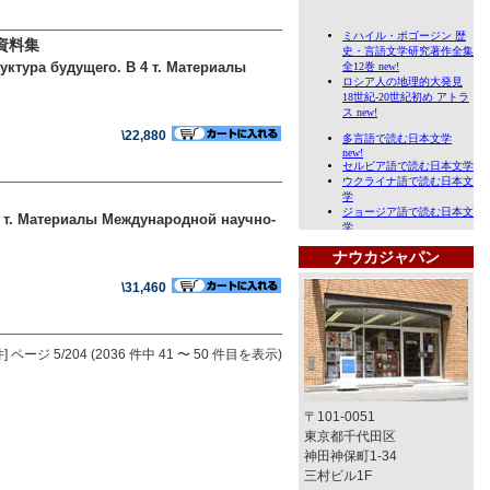
資料集
ктура будущего. В 4 т. Материалы
\22,880
 т. Материалы Международной научно-
ナウカジャパン
\31,460
]
ページ 5/204 (2036 件中 41 〜 50 件目を表示)
〒101-0051
東京都千代田区
神田神保町1-34
三村ビル1F