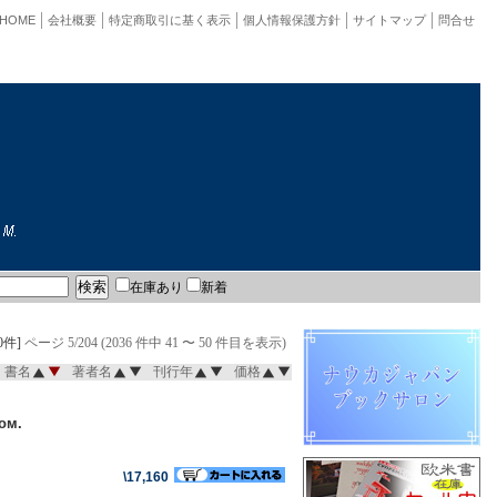
HOME
会社概要
特定商取引に基く表示
個人情報保護方針
サイトマップ
問合せ
在庫あり
新着
0件]
ページ 5/204 (2036 件中 41 〜 50 件目を表示)
書名
著者名
刊行年
価格
ом.
\17,160