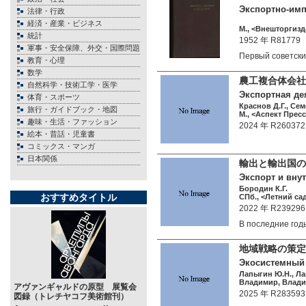
Экспортно-импор
法律・行政
経済・産業・ビジネス
М., <Внешторгизда
統計
1952 年 R81779
軍事・安全保障、外交・国際問題
Первый советск
教育・心理
数学
農工複合体会社
自然科学・技術工学・医学
Экспортная де
体育・スポーツ
Краснов Д.Г., Сем
旅行・ガイドブック・地図
М., <Аспект Пресс
趣味・生活・ファッション
2024 年 R260372
絵本・昔話・児童書
コミックス・マンガ
日本関係
輸出と輸出国の
Экспорт и вну
Бородин К.Г.
おすすめタイトル
СПб., <Летний сад
2022 年 R239296
В последние го
地域戦略の策定
Экосистемный 
Лапыгин Ю.Н., Ла
Владимир, Влади
アヴァンギャルドの原型 展覧会
2025 年 R283593
図録（トレチヤコフ美術館刊）