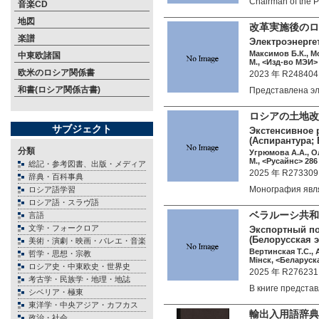
Chairman of the
音楽CD
地図
改革実施後のロ
楽譜
Электроэнерге
Максимов Б.К., М
中東欧諸国
М., <Изд-во МЭИ> 
欧米のロシア関係書
2023 年 R248404
和書(ロシア関係古書)
Представлена э
ロシアの土地改
サブジェクト
Экстенсивное 
(Аспирантура; 
分類
Угрюмова А.А., О
М., <Русайнс> 286 
総記・参考図書、出版・メディア
2025 年 R273309
辞典・百科事典
Монография явл
ロシア語学習
ロシア語・スラヴ語
ベラルーシ共
言語
文学・フォークロア
Экспортный по
(Белорусская 
美術・演劇・映画・バレエ・音楽
Вертинская Т.С., 
哲学・思想・宗教
Мiнск, <Беларуска
ロシア史・中東欧史・世界史
2025 年 R276231
考古学・民族学・地理・地誌
В книге предст
シベリア・極東
東洋学・中央アジア・カフカス
輸出入用語辞典
政治・社会