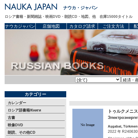
ナウカ・ジャパン
ロシア書籍・新聞雑誌・映画DVD・朗読CD・地図、他 在庫15000タイトル
ナウカジャパン
店舗地図
カタログ請求
ご注文方法
配
カテゴリー
カレンダー
ロシア語書籍/Книги
トゥルクメニス
Электроэнерге
古書
映像DVD
Aşgabat, Türkmen 
2022 年 R240630
朗読、その他CD