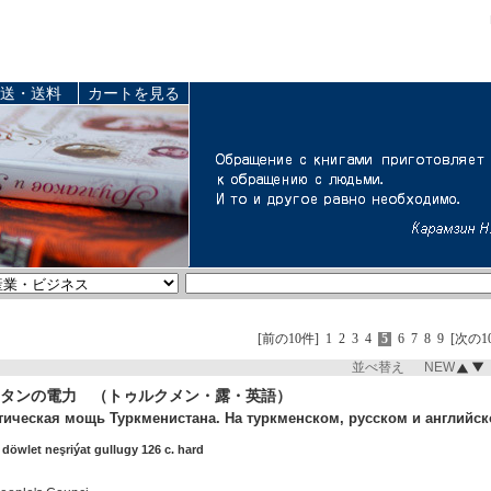
送・送料
カートを見る
[前の10件]
1
2
3
4
5
6
7
8
9
[次の1
並べ替え NEW
タンの電力 （トゥルクメン・露・英語）
тическая мощь Туркменистана. На туркменском, русском и английск
döwlet neşriýat gullugy 126 c. hard