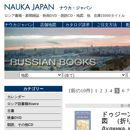
ナウカ・ジャパン
ロシア書籍・新聞雑誌・映画DVD・朗読CD・地図、他 在庫15000タイトル
ナウカジャパン
店舗地図
カタログ請求
ご注文方法
配
カテゴリー
[前の10件]
1
2
3
4
5
6
7
カレンダー
ロシア語書籍/Книги
並べ
古書
ドゥジー
映像DVD
図 （折
朗読、その他CD
Дудинка, 