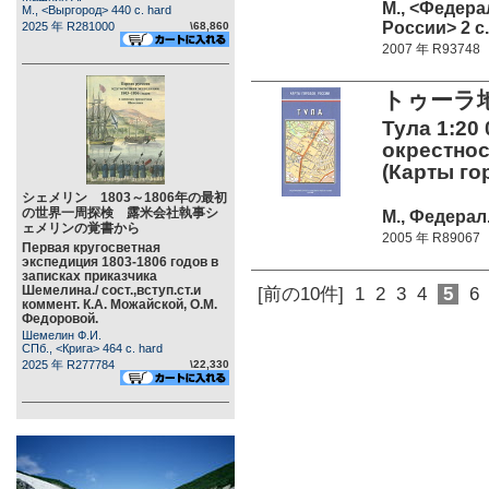
М., <Федера
М., <Выргород> 440 c. hard
России> 2 c.
2025 年 R281000
\68,860
2007 年 R93748
トゥーラ
Тула 1:20 
окрестност
(Карты го
シェメリン 1803～1806年の最初
の世界一周探検 露米会社執事シ
М., Федерал
ェメリンの覚書から
2005 年 R89067
Первая кругосветная
экспедиция 1803-1806 годов в
записках приказчика
Шемелина./ сост.,вступ.ст.и
[前の10件]
1
2
3
4
5
6
коммент. К.А. Можайской, О.М.
Федоровой.
Шемелин Ф.И.
СПб., <Крига> 464 c. hard
2025 年 R277784
\22,330