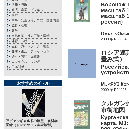
Воронеж, 
法律・行政
масштаб 1
経済・産業・ビジネス
масштаб 1
統計
軍事・安全保障、外交・国際問題
россии)
教育・心理
数学
Омск, <Омск
自然科学・技術工学・医学
2008 年 R88934
体育・スポーツ
旅行・ガイドブック・地図
ロシア連邦
趣味・生活・ファッション
絵本・昔話・児童書
畳み式）
コミックス・マンガ
Российск
日本関係
устройств
おすすめタイトル
М., <РУЗ Ко> 
2009 年 R94125
クルガン州
市街地図 
Курганска
アヴァンギャルドの原型 展覧会
карта. М1:
図録（トレチヤコフ美術館刊）
000. (Общ