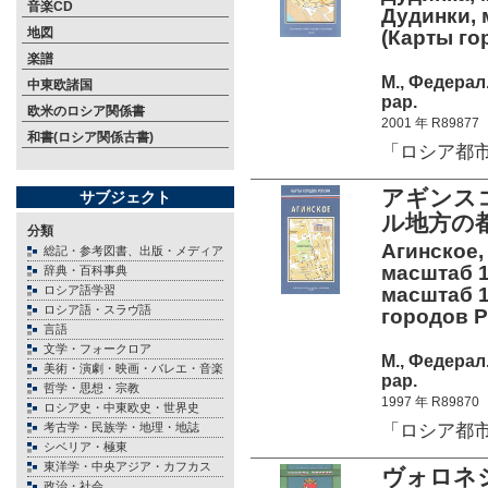
音楽CD
Дудинки, 
地図
(Карты го
楽譜
М., Федерал
中東欧諸国
pap.
欧米のロシア関係書
2001 年 R89877
和書(ロシア関係古書)
「ロシア都
アギンス
サブジェクト
ル地方の
分類
Агинское,
総記・参考図書、出版・メディア
масштаб 1
辞典・百科事典
ロシア語学習
масштаб 1
ロシア語・スラヴ語
городов Р
言語
文学・フォークロア
М., Федерал
美術・演劇・映画・バレエ・音楽
pap.
哲学・思想・宗教
1997 年 R89870
ロシア史・中東欧史・世界史
「ロシア都
考古学・民族学・地理・地誌
シベリア・極東
東洋学・中央アジア・カフカス
ヴォロネ
政治・社会