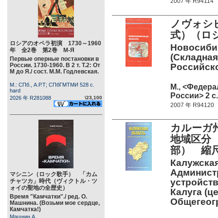
2007 年 R94114
ノヴォシビ
式）（ロ
ロシアのオペラ初演 1730～1960
Новосибир
年 全2巻 第2巻 М-Я
(Складная
Первые оперные постановки в
России. 1730-1960. В 2 т. Т.2: От
Российск
М до Я./ сост. М.М. Годлевская.
М.: СПб., А.Р.Т; СПбГМТМИ 528 c.
М., <Федера
hard
России> 2 c.
2026 年 R281088
\23,100
2007 年 R94120
カルーガ州
地域区分 
部） 縮尺
Калужская
Админист
マシニン（ロック歌手） 「カム
устройств
チャツカ」時代（ヴィクトル・ツ
ォイの聖地の全歴史）
Калуга (це
Время "Камчатки"./ ред. О.
Общегеог
Машнина. (Возьми мое сердце,
Камчатка!)
Машнин А.