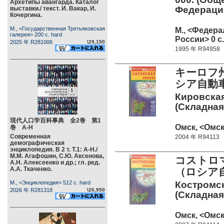
Архетипы авангарда. Каталог
Федераци
выставки./ текст. И. Вакар, И.
Кочергина.
М., <Государственная Третьяковская
М., <Федера
галерея> 200 c. hard
России> 0 c.
2025 年 R281006
\29,150
1995 年 R94958
キーロフ州
シア自動
Кировская
(Складная
現代人口学百科事典 全2巻 第1
Омск, <Омск
巻 А-Н
Современная
2004 年 R94113
демографическая
энциклопедия. В 2 т. Т.1: А-Н./
М.М. Агафошин, С.Ю. Аксенова,
コストロマ
А.Н. Алексеенко и др.; гл. ред.
А.А. Ткаченко.
（ロシア
М., <Энциклопедия> 512 c. hard
Костромск
2026 年 R281318
\26,950
(Складная
Омск, <Омск