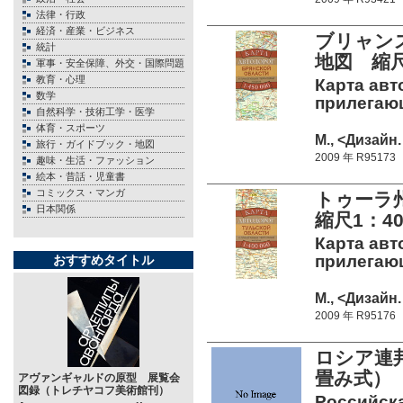
法律・行政
経済・産業・ビジネス
ブリャン
統計
地図 縮尺1
軍事・安全保障、外交・国際問題
教育・心理
Карта авт
数学
прилегающ
自然科学・技術工学・医学
体育・スポーツ
М., <Дизайн
旅行・ガイドブック・地図
2009 年 R95173
趣味・生活・ファッション
絵本・昔話・児童書
コミックス・マンガ
トゥーラ
日本関係
縮尺1：40
Карта авт
прилегающ
おすすめタイトル
М., <Дизайн
2009 年 R95176
ロシア連邦
畳み式）
アヴァンギャルドの原型 展覧会
図録（トレチヤコフ美術館刊）
Российск