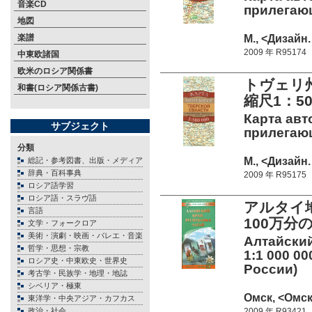
音楽CD
прилегающ
地図
М., <Дизайн
楽譜
2009 年 R95174
中東欧諸国
欧米のロシア関係書
トヴェリ
和書(ロシア関係古書)
縮尺1：50
Карта авт
サブジェクト
прилегающ
分類
М., <Дизайн
総記・参考図書、出版・メディア
辞典・百科事典
2009 年 R95175
ロシア語学習
ロシア語・スラヴ語
アルタイ
言語
100万
文学・フォークロア
美術・演劇・映画・バレエ・音楽
Алтайский
哲学・思想・宗教
1:1 000 0
ロシア史・中東欧史・世界史
России)
考古学・民族学・地理・地誌
シベリア・極東
Омск, <Омск
東洋学・中央アジア・カフカス
政治・社会
2009 年 R93421