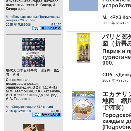
Архетипы авангарда. Каталог
устройств
выставки./ текст. И. Вакар, И.
Кочергина.
М., <РУЗ Ко> 
М., <Государственная Третьяковская
галерея> 200 c. hard
2009 年 R94125
2025 年 R281006
\29,150
パリと郊
図（折畳み
Париж и п
туристичес
000.
現代人口学百科事典 全2巻 第1
СПб., <Диску
巻 А-Н
Современная
2009 年 R99676
демографическая
энциклопедия. В 2 т. Т.1: А-Н./
М.М. Агафошин, С.Ю. Аксенова,
エカテリ
А.Н. Алексеенко и др.; гл. ред.
А.А. Ткаченко.
地図 縮尺
で確実）
М., <Энциклопедия> 512 c. hard
2026 年 R281318
\26,950
Городской
каждым до
(Подробно