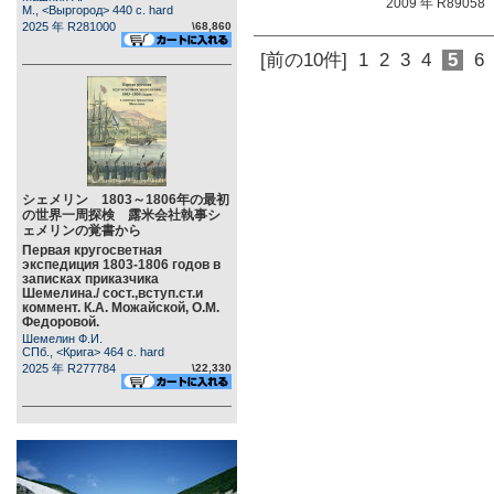
2009 年 R89058
М., <Выргород> 440 c. hard
2025 年 R281000
\68,860
[前の10件]
1
2
3
4
5
6
シェメリン 1803～1806年の最初
の世界一周探検 露米会社執事シ
ェメリンの覚書から
Первая кругосветная
экспедиция 1803-1806 годов в
записках приказчика
Шемелина./ сост.,вступ.ст.и
коммент. К.А. Можайской, О.М.
Федоровой.
Шемелин Ф.И.
СПб., <Крига> 464 c. hard
2025 年 R277784
\22,330