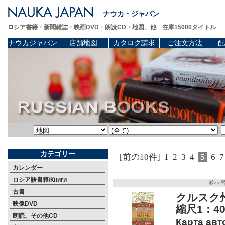
ナウカ・ジャパン
ロシア書籍・新聞雑誌・映画DVD・朗読CD・地図、他 在庫15000タイトル
ナウカジャパン
店舗地図
カタログ請求
ご注文方法
配
カテゴリー
[前の10件]
1
2
3
4
5
6
7
カレンダー
ロシア語書籍/Книги
並べ
古書
クルスク
映像DVD
縮尺1：40
朗読、その他CD
Карта авт