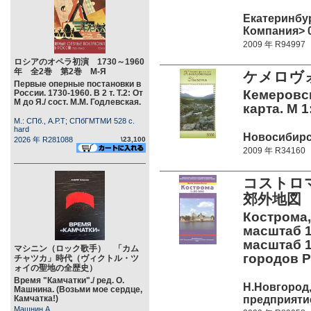
Екатеринбур
Компания> 0
2009 年 R94997
ロシアのオペラ初演 1730～1960
年 全2巻 第2巻 М-Я
ケメロヴォ
Первые оперные постановки в
Кемеровс
России. 1730-1960. В 2 т. Т.2: От
М до Я./ сост. М.М. Годлевская.
карта. М 1
М.: СПб., А.Р.Т; СПбГМТМИ 528 c.
hard
Новосибирск
2026 年 R281088
\23,100
2009 年 R34160
コストロ
郊外地図
Кострома,
масштаб 1
масштаб 1
マシニン（ロック歌手） 「カム
городов Р
チャツカ」時代（ヴィクトル・ツ
ォイの聖地の全歴史）
Время "Камчатки"./ ред. О.
Н.Новгород
Машнина. (Возьми мое сердце,
предприятие
Камчатка!)
Машнин А.