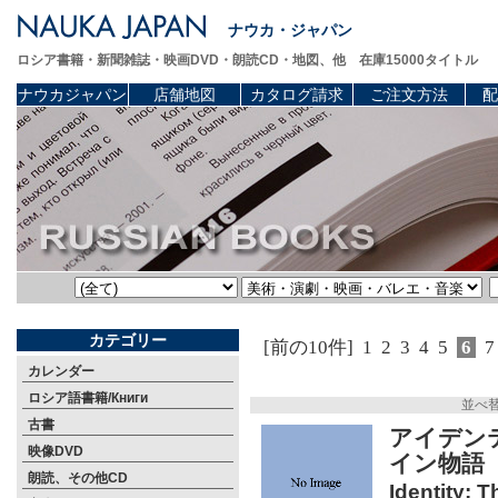
ナウカ・ジャパン
ロシア書籍・新聞雑誌・映画DVD・朗読CD・地図、他 在庫15000タイトル
ナウカジャパン
店舗地図
カタログ請求
ご注文方法
配
カテゴリー
[前の10件]
1
2
3
4
5
6
7
カレンダー
ロシア語書籍/Книги
並べ
古書
アイデン
映像DVD
イン物語
朗読、その他CD
Identity: 