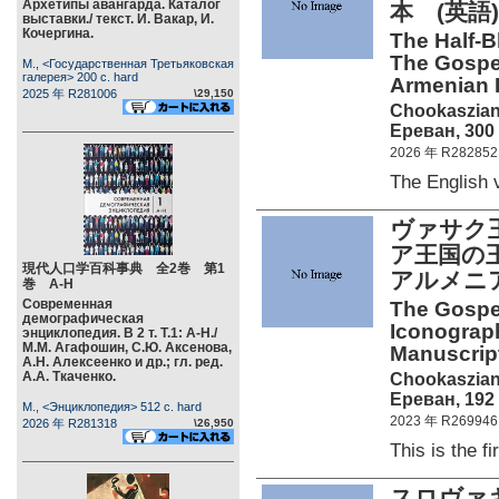
Архетипы авангарда. Каталог
本 (英語)
выставки./ текст. И. Вакар, И.
Кочергина.
The Half-B
The Gospel
М., <Государственная Третьяковская
галерея> 200 c. hard
Armenian K
2025 年 R281006
\29,150
Chookaszian
Ереван, 300 
2026 年 R282852
The English
ヴァサク
ア王国の
現代人口学百科事典 全2巻 第1
アルメニ
巻 А-Н
Современная
The Gospel
демографическая
Iconograph
энциклопедия. В 2 т. Т.1: А-Н./
М.М. Агафошин, С.Ю. Аксенова,
Manuscript
А.Н. Алексеенко и др.; гл. ред.
А.А. Ткаченко.
Chookaszian
Ереван, 192 
М., <Энциклопедия> 512 c. hard
2023 年 R269946
2026 年 R281318
\26,950
This is the
スロヴァキ