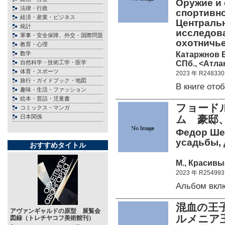
Оружие и 
法律・行政
спортивно
経済・産業・ビジネス
Центральн
統計
исследов
軍事・安全保障、外交・国際問題
охотничье
教育・心理
Катаржнов В
数学
СПб., <Атлан
自然科学・技術工学・医学
体育・スポーツ
2023 年 R248330
旅行・ガイドブック・地図
В книге от
趣味・生活・ファッション
絵本・昔話・児童書
フョード
コミックス・マンガ
日本関係
ム 豪邸
Федор Шех
усадьбы, 
おすすめタイトル
М., Красивы
2023 年 R254993
Альбом вк
混血の王
アヴァンギャルドの原型 展覧会
ルメニア
図録（トレチヤコフ美術館刊）