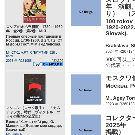
年 演劇
り） （
100 rokov
1920-2022. 
ロシアのオペラ初演 1730～1960
年 全2巻 第2巻 М-Я
Slovak).
Первые оперные постановки в
России. 1730-1960. В 2 т. Т.2: От
М до Я./ сост. М.М. Годлевская.
Bratislava, S
2024 年 R267124
М.: СПб., А.Р.Т; СПбГМТМИ 528 c.
hard
3000回以
2026 年 R281088
\23,100
の代表・・
モスクワ修
Москва. Ре
М., Agey Tom
2023 年 R260138
マシニン（ロック歌手） 「カム
チャツカ」時代（ヴィクトル・ツ
ォイの聖地の全歴史）
コレクター
Время "Камчатки"./ ред. О.
2025年 （
Машнина. (Возьми мое сердце,
Камчатка!)
掲載）
Машнин А.