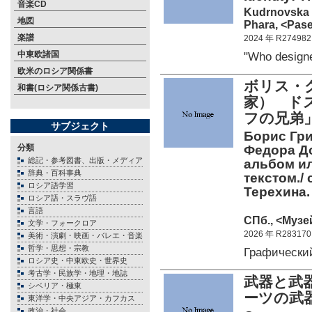
音楽CD
Kudrnovska L
地図
Phara, <Pase
楽譜
2024 年 R274982
中東欧諸国
"Who design
欧米のロシア関係書
ボリス・グ
和書(ロシア関係古書)
家） ド
フの兄弟
サブジェクト
Борис Гри
分類
Федора Д
総記・参考図書、出版・メディア
альбом и
辞典・百科事典
текстом./ с
ロシア語学習
Терехина.
ロシア語・スラヴ語
言語
СПб., <Музе
文学・フォークロア
2026 年 R283170
美術・演劇・映画・バレエ・音楽
哲学・思想・宗教
Графически
ロシア史・中東欧史・世界史
考古学・民族学・地理・地誌
武器と武
シベリア・極東
ーツの武
東洋学・中央アジア・カフカス
政治・社会