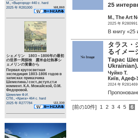
М., <Выргород> 440 c. hard
25 интерв
2025 年 R281000
\68,860
М., The Art 
2025 年 R280991
В книгу «2
タラス・
るイメー
シェメリン 1803～1806年の最初
Тарас Шев
の世界一周探検 露米会社執事シ
ェメリンの覚書から
Ukrainian)
Первая кругосветная
Чуйко Т.
экспедиция 1803-1806 годов в
Київ, Адеф-У
записках приказчика
Шемелина./ сост.,вступ.ст.и
2024 年 R281469
коммент. К.А. Можайской, О.М.
Федоровой.
Пропонован
Шемелин Ф.И.
СПб., <Крига> 464 c. hard
2025 年 R277784
\22,330
[前の10件]
1
2
3
4
5
6