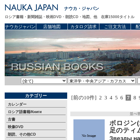
ナウカ・ジャパン
ロシア書籍・新聞雑誌・映画DVD・朗読CD・地図、他 在庫15000タイトル
ナウカジャパン
店舗地図
カタログ請求
ご注文方法
配
カテゴリー
[前の10件]
2
3
4
5
6
7
8
カレンダー
ロシア語書籍/Книги
並べ
古書
ボロジン(
映像DVD
足のティ
朗読、その他CD
Звезды н