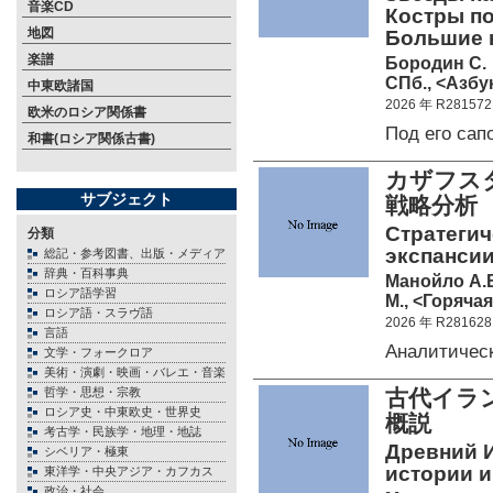
音楽CD
Костры по
地図
Большие 
楽譜
Бородин С.
СПб., <Азбук
中東欧諸国
2026 年 R281572
欧米のロシア関係書
Под его са
和書(ロシア関係古書)
カザフス
サブジェクト
戦略分析
Стратегич
分類
экспансии
総記・参考図書、出版・メディア
辞典・百科事典
Манойло А.В
ロシア語学習
М., <Горячая
ロシア語・スラヴ語
2026 年 R281628
言語
Аналитичес
文学・フォークロア
美術・演劇・映画・バレエ・音楽
哲学・思想・宗教
古代イラ
ロシア史・中東欧史・世界史
概説
考古学・民族学・地理・地誌
Древний Ир
シベリア・極東
истории и
東洋学・中央アジア・カフカス
政治・社会