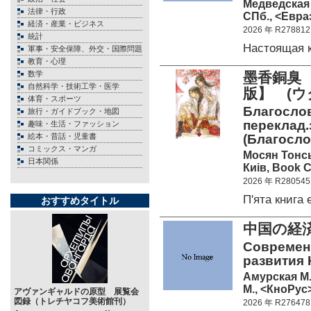
Медведская 
法律・行政
СПб., <Евраз
経済・産業・ビジネス
2026 年 R278812
統計
Настоящая 
軍事・安全保障、外交・国際問題
教育・心理
数学
墨香銅臭
自然科学・技術工学・医学
版】 (ウ
体育・スポーツ
Благослов
旅行・ガイドブック・地図
переклад.
趣味・生活・ファッション
絵本・昔話・児童書
(Благосло
コミックス・マンガ
Мосян Тонс
日本関係
Киів, Book C
2026 年 R280545
П'ята книга
おすすめタイトル
中国の経
Современ
развития 
Амурская М.
М., <КноРус>
アヴァンギャルドの原型 展覧会
図録（トレチヤコフ美術館刊）
2026 年 R276478