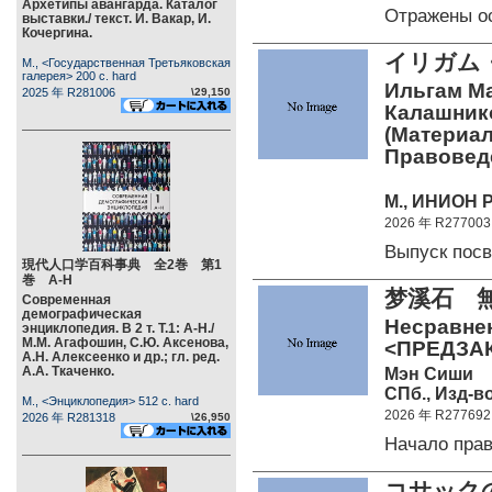
Архетипы авангарда. Каталог
Отражены о
выставки./ текст. И. Вакар, И.
Кочергина.
イリガム
М., <Государственная Третьяковская
галерея> 200 c. hard
Ильгам Ма
2025 年 R281006
\29,150
Калашников
(Материа
Правоведе
М., ИНИОН Р
2026 年 R277003
Выпуск пос
現代人口学百科事典 全2巻 第1
巻 А-Н
梦溪石 
Современная
демографическая
Несравненн
энциклопедия. В 2 т. Т.1: А-Н./
М.М. Агафошин, С.Ю. Аксенова,
<ПРЕДЗА
А.Н. Алексеенко и др.; гл. ред.
А.А. Ткаченко.
Мэн Сиши
СПб., Изд-во
М., <Энциклопедия> 512 c. hard
2026 年 R277692
2026 年 R281318
\26,950
Начало пра
コサック