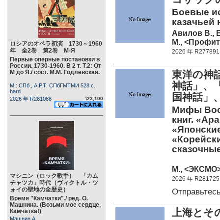
Боевые ис
казачьей 
Авилов В., 
М., <Профит 
ロシアのオペラ初演 1730～1960
年 全2巻 第2巻 М-Я
2026 年 R277891
Первые оперные постановки в
России. 1730-1960. В 2 т. Т.2: От
М до Я./ сост. М.М. Годлевская.
東洋の神
神話」、
М.: СПб., А.Р.Т; СПбГМТМИ 528 c.
hard
国神話」
2026 年 R281088
\23,100
Мифы Вос
книг. «Ар
«Японски
«Корейск
сказочны
М., <ЭКСМО> 
マシニン（ロック歌手） 「カム
2026 年 R281725
チャツカ」時代（ヴィクトル・ツ
ォイの聖地の全歴史）
Отправьтес
Время "Камчатки"./ ред. О.
Машнина. (Возьми мое сердце,
上海とそ
Камчатка!)
Машнин А.