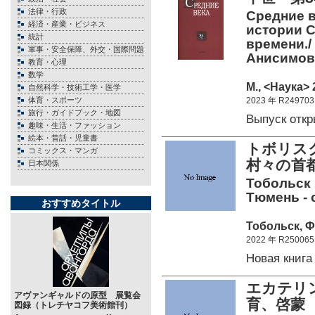
法律・行政
Средние в
経済・産業・ビジネス
истории С
統計
времени./ 
軍事・安全保障、外交・国際問題
Анисимов
教育・心理
数学
М., <Наука> 
自然科学・技術工学・医学
体育・スポーツ
2023 年 R249703
旅行・ガイドブック・地図
Выпуск отк
趣味・生活・ファッション
絵本・昔話・児童書
トボリス
コミックス・マンガ
村々の首
日本関係
Тобольск 
Тюмень - 
おすすめタイトル
Тобольск, Ф
2022 年 R250065
Новая книг
エカテリ
アヴァンギャルドの原型 展覧会
育、啓
図録（トレチヤコフ美術館刊）