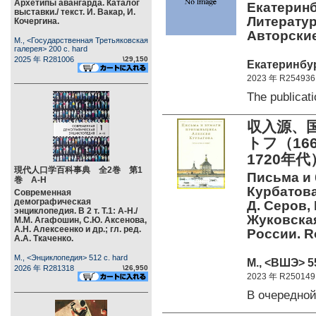
Архетипы авангарда. Каталог
Екатеринб
выставки./ текст. И. Вакар, И.
Литератур
Кочергина.
Авторские
М., <Государственная Третьяковская
галерея> 200 c. hard
2025 年 R281006
\29,150
Екатеринбург
2023 年 R254936
The publica
収入源、
トフ（166
1720年代
現代人口学百科事典 全2巻 第1
Письма и
巻 А-Н
Курбатова 
Современная
демографическая
Д. Серов,
энциклопедия. В 2 т. Т.1: А-Н./
Жуковская
М.М. Агафошин, С.Ю. Аксенова,
А.Н. Алексеенко и др.; гл. ред.
России. 
А.А. Ткаченко.
М., <Энциклопедия> 512 c. hard
М., <ВШЭ> 55
2026 年 R281318
\26,950
2023 年 R250149
В очередно