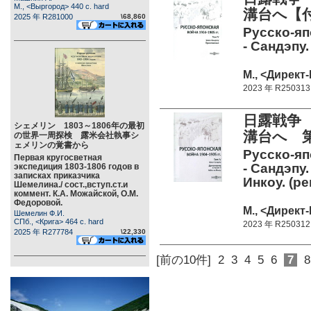
М., <Выргород> 440 c. hard
溝台へ【
2025 年 R281000
\68,860
Русско-яп
- Сандэпу.
М., <Директ-
2023 年 R250313
日露戦争 
シェメリン 1803～1806年の最初
溝台へ 
の世界一周探検 露米会社執事シ
ェメリンの覚書から
Русско-яп
Первая кругосветная
- Сандэпу
экспедиция 1803-1806 годов в
записках приказчика
Инкоу. (реп
Шемелина./ сост.,вступ.ст.и
коммент. К.А. Можайской, О.М.
Федоровой.
М., <Директ-
Шемелин Ф.И.
СПб., <Крига> 464 c. hard
2023 年 R250312
2025 年 R277784
\22,330
[前の10件]
2
3
4
5
6
7
8