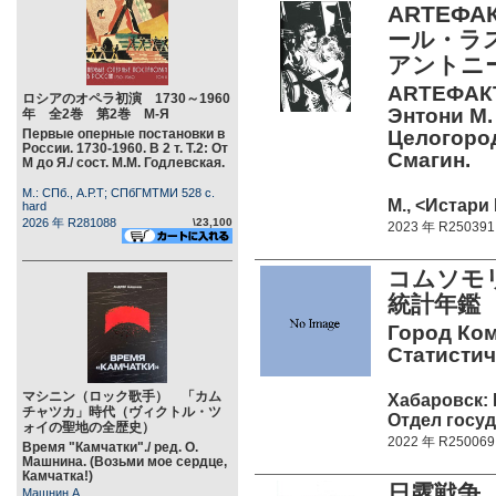
ARTEФ
ール・ラ
アントニ
ARTEФАКТЫ
ロシアのオペラ初演 1730～1960
Энтони М. 
年 全2巻 第2巻 М-Я
Первые оперные постановки в
Целогород
России. 1730-1960. В 2 т. Т.2: От
Смагин.
М до Я./ сост. М.М. Годлевская.
М.: СПб., А.Р.Т; СПбГМТМИ 528 c.
М., <Истари 
hard
2026 年 R281088
\23,100
2023 年 R250391
コムソモ
統計年
Город Ком
Статистич
マシニン（ロック歌手） 「カム
Хабаровск:
チャツカ」時代（ヴィクトル・ツ
Отдел госуд
ォイの聖地の全歴史）
2022 年 R250069
Время "Камчатки"./ ред. О.
Машнина. (Возьми мое сердце,
Камчатка!)
日露戦争 
Машнин А.