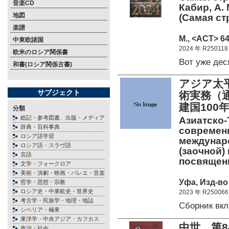
音楽CD
Кабир, А.
地図
(Самая ст
楽譜
М., <АСТ> 64
中東欧諸国
2024 年 R250118
欧米のロシア関係書
Вот уже де
和書(ロシア関係古書)
アジア太
サブジェクト
術実務（
建国100
分類
総記・参考図書、出版・メディア
Азиатско-
辞典・百科事典
современн
ロシア語学習
междунар
ロシア語・スラヴ語
(заочной)
言語
посвящен
文学・フォークロア
美術・演劇・映画・バレエ・音楽
Уфа, Изд-во 
哲学・思想・宗教
ロシア史・中東欧史・世界史
2023 年 R250066
考古学・民族学・地理・地誌
Сборник вк
シベリア・極東
東洋学・中央アジア・カフカス
中世 第8
政治・社会