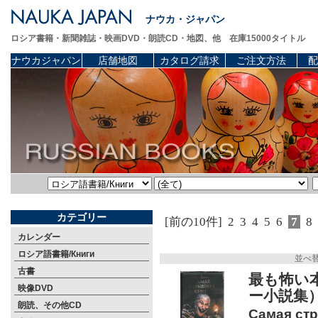
ナウカ・ジャパン
ロシア書籍・新聞雑誌・映画DVD・朗読CD・地図、他 在庫15000タイトル
ナウカジャパン
店舗地図
カタログ請求
ご注文方法
配
カテゴリー
[前の10件]
2
3
4
5
6
7
8
カレンダー
ロシア語書籍/Книги
並べ
古書
最も怖い本
映像DVD
ー小説集
朗読、その他CD
Самая стр