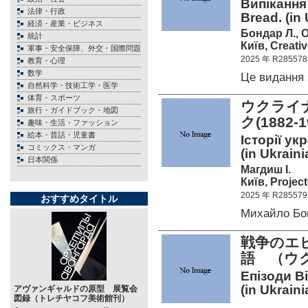
Випікання
法律・行政
Bread. (in 
経済・産業・ビジネス
Бондар Л., 
統計
Київ, Creati
軍事・安全保障、外交・国際問題
2025 年 R285578
教育・心理
数学
Це видання
自然科学・技術工学・医学
体育・スポーツ
ウクライ
旅行・ガイドブック・地図
ク(1882
趣味・生活・ファッション
絵本・昔話・児童書
Історії у
コミックス・マンガ
(in Ukrain
日本関係
Магдиш І.
Київ, Project
2025 年 R285579
おすすめタイトル
Михайло Бо
戦争のエ
語 （ウ
Епізоди Ві
(in Ukraini
アヴァンギャルドの原型 展覧会
図録（トレチヤコフ美術館刊）