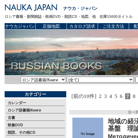
ナウカ・ジャパン
ロシア書籍・新聞雑誌・映画DVD・朗読CD・地図、他 在庫15000タイトル
ナウカジャパン
店舗地図
カタログ請求
ご注文方法
配
カテゴリー
[前の10件]
2
3
4
5
6
7
8
カレンダー
ロシア語書籍/Книги
並べ
古書
地域の経
映像DVD
基盤 
朗読、その他CD
Методиче