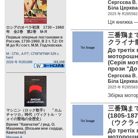
Сергєєва В.
Біла Церква,
2025 年 R285582
Ця книжка 
ロシアのオペラ初演 1730～1960
年 全2巻 第2巻 М-Я
三番鶏ま
Первые оперные постановки в
クライナ
России. 1730-1960. В 2 т. Т.2: От
М до Я./ сост. М.М. Годлевская.
До третіх 
М.: СПб., А.Р.Т; СПбГМТМИ 528 c.
моторошної
hard
(Серія мо
2026 年 R281088
\23,100
прози "До 
Сергєєва В.
Біла Церква,
2025 年 R285583
Збірка мот
三番鶏ま
マシニン（ロック歌手） 「カム
(1805
チャツカ」時代（ヴィクトル・ツ
ォイの聖地の全歴史）
（ウクラ
Время "Камчатки"./ ред. О.
Машнина. (Возьми мое сердце,
До третіх
Камчатка!)
моторошної
Машнин А.