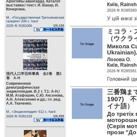
Архетипы авангарда. Каталог
Київ, Rainsh
выставки./ текст. И. Вакар, И.
Кочергина.
2026 年 R285580
У цій книзі
М., <Государственная Третьяковская
галерея> 200 c. hard
2025 年 R281006
\29,150
ミコラ・ス
（ウクラ
Микола Сц
Ukrainian)
Лозова О.
Київ, Rainsh
2026 年 R285581
現代人口学百科事典 全2巻 第1
巻 А-Н
Головний і
Современная
демографическая
三番鶏まで
энциклопедия. В 2 т. Т.1: А-Н./
М.М. Агафошин, С.Ю. Аксенова,
1907)
А.Н. Алексеенко и др.; гл. ред.
А.А. Ткаченко.
イナ語）
М., <Энциклопедия> 512 c. hard
До третіх 
2026 年 R281318
\26,950
моторошної
(Серія мо
прози "До 