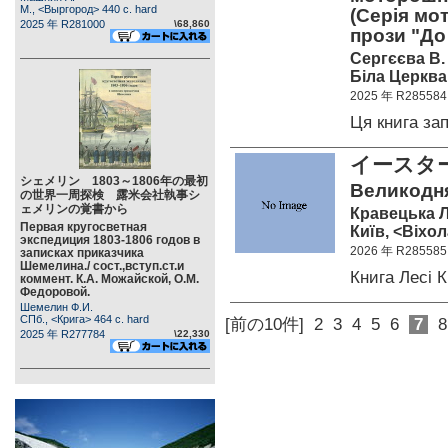
М., <Выргород> 440 c. hard
(Серія мо
2025 年 R281000
\68,860
прози "До 
Сергєєва В.
Біла Церква,
2025 年 R285584
Ця книга з
イースタ
シェメリン 1803～1806年の最初
Великодня 
の世界一周探検 露米会社執事シ
ェメリンの覚書から
Кравецька Л
Первая кругосветная
Київ, <Віхол
экспедиция 1803-1806 годов в
2026 年 R285585
записках приказчика
Шемелина./ сост.,вступ.ст.и
Книга Лесі
коммент. К.А. Можайской, О.М.
Федоровой.
Шемелин Ф.И.
СПб., <Крига> 464 c. hard
[前の10件]
2
3
4
5
6
7
8
2025 年 R277784
\22,330