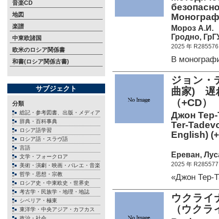
音楽CD
безопасно
地図
Монограф
楽譜
Мороз А.И.
Гродно, ГрГУ
中東欧諸国
2025 年 R285576
欧米のロシア関係書
В монограф
和書(ロシア関係古書)
ジョン・テ
サブジェクト
曲家) 
（+CD）
分類
総記・参考図書、出版・メディア
Джон Тер-
辞典・百科事典
Ter-Tadevo
ロシア語学習
English) (
ロシア語・スラヴ語
言語
Ереван, Луса
文学・フォークロア
2025 年 R285577
美術・演劇・映画・バレエ・音楽
哲学・思想・宗教
«Джон Тер-
ロシア史・中東欧史・世界史
考古学・民族学・地理・地誌
ウクライ
シベリア・極東
（ウクラ
東洋学・中央アジア・カフカス
政治・社会