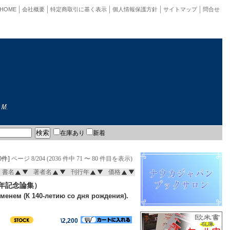
HOME
会社概要
特定商取引に基く表示
個人情報保護方針
サイトマップ
問合せ
在庫あり
新着
0件]
ページ 8/204 (2036 件中 71 〜 80 件目を表示)
書名
著者名
刊行年
価格
年記念論集）
енем (К 140-летию со дня рождения).
\2,200