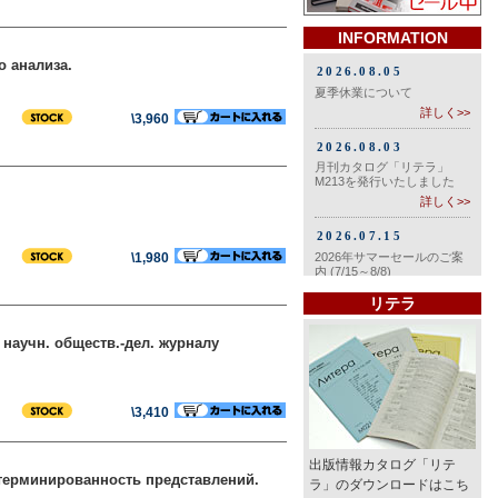
INFORMATION
о анализа.
\3,960
\1,980
リテラ
к научн. обществ.-дел. журналу
\3,410
出版情報カタログ「リテ
етерминированность представлений.
ラ」のダウンロードはこち