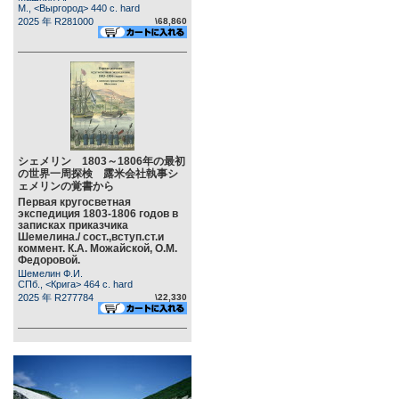
М., <Выргород> 440 c. hard
2025 年 R281000
\68,860
シェメリン 1803～1806年の最初
の世界一周探検 露米会社執事シ
ェメリンの覚書から
Первая кругосветная
экспедиция 1803-1806 годов в
записках приказчика
Шемелина./ сост.,вступ.ст.и
коммент. К.А. Можайской, О.М.
Федоровой.
Шемелин Ф.И.
СПб., <Крига> 464 c. hard
2025 年 R277784
\22,330