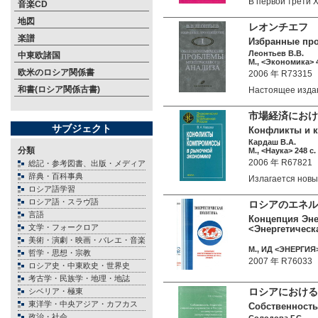
В первой трети
音楽CD
地図
レオンチエフ 
楽譜
Избранные про
Леонтьев В.В.
中東欧諸国
М., <Экономика> 4
欧米のロシア関係書
2006 年 R73315
和書(ロシア関係古書)
Настоящее изд
市場経済におけ
サブジェクト
Конфликты и 
Кардаш В.А.
分類
М., <Наука> 248 c.
2006 年 R67821
総記・参考図書、出版・メディア
辞典・百科事典
Излагается нов
ロシア語学習
ロシア語・スラヴ語
ロシアのエネル
言語
Концепция Энер
文学・フォークロア
<Энергетическ
美術・演劇・映画・バレエ・音楽
М., ИД <ЭНЕРГИЯ> 
哲学・思想・宗教
2007 年 R76033
ロシア史・中東欧史・世界史
考古学・民族学・地理・地誌
ロシアにおける
シベリア・極東
東洋学・中央アジア・カフカス
Собственность
政治・社会