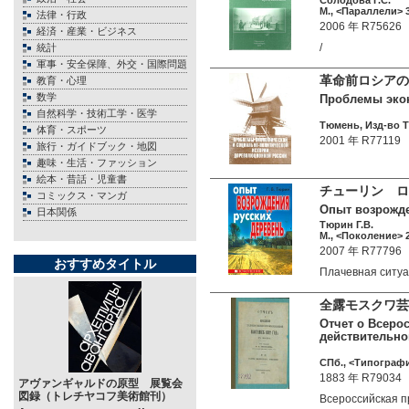
Солодова Г.С.
М., <Параллели> 3
法律・行政
2006 年 R75626
経済・産業・ビジネス
/
統計
軍事・安全保障、外交・国際問題
革命前ロシアの
教育・心理
数学
Проблемы экон
自然科学・技術工学・医学
Тюмень, Изд-во Тю
体育・スポーツ
2001 年 R77119
旅行・ガイドブック・地図
趣味・生活・ファッション
絵本・昔話・児童書
チューリン ロ
コミックス・マンガ
Опыт возрожде
日本関係
Тюрин Г.В.
М., <Поколение> 2
2007 年 R77796
おすすめタイトル
Плачевная ситу
全露モスクワ芸
Отчет о Всеро
действительно
СПб., <Типографи
1883 年 R79034
アヴァンギャルドの原型 展覧会
図録（トレチヤコフ美術館刊）
Всероссийская