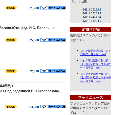
ら。（.pdf）
\1,980
ссии./Отв. ред. Н.С. Половинкин.
定期刊行物
新聞雑誌リストのダウンロー
ドはこちら。
\5,060
\2,310
83年刊）
 / Под редакцией В.П.Безобразова,
ブックニュース
ブックニュース、ロシア以外
\13,200
の出版カタログのダウンロー
ドはこちら。