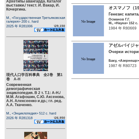
Архетипы авангарда. Каталог
выставки./ текст. И. Вакар, И.
オスマノフ（19
Кочергина.
Генезис капита
М., <Государственная Третьяковская
Османов Г.Г.
галерея> 200 c. hard
М., <Наука> 152 c.
2025 年 R281006
\29,150
1984 年 R80669
アゼルバイジャ
Очерки истори
Баку, <Азернешр> 
1987 年 R80723
現代人口学百科事典 全2巻 第1
巻 А-Н
Современная
демографическая
энциклопедия. В 2 т. Т.1: А-Н./
М.М. Агафошин, С.Ю. Аксенова,
А.Н. Алексеенко и др.; гл. ред.
А.А. Ткаченко.
М., <Энциклопедия> 512 c. hard
2026 年 R281318
\26,950