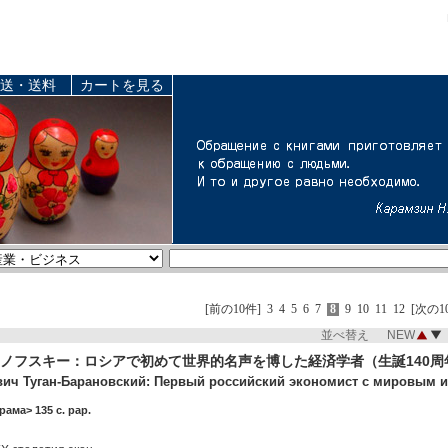
送・送料
カートを見る
[前の10件]
3
4
5
6
7
8
9
10
11
12
[次の1
並べ替え NEW
ノフスキー：ロシアで初めて世界的名声を博した経済学者（生誕140周
ич Туган-Барановский: Первый российский экономист с мировым им
рама> 135 c. pap.