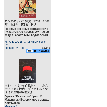
ロシアのオペラ初演 1730～1960
年 全2巻 第2巻 М-Я
Первые оперные постановки в
России. 1730-1960. В 2 т. Т.2: От
М до Я./ сост. М.М. Годлевская.
М.: СПб., А.Р.Т; СПбГМТМИ 528 c.
hard
2026 年 R281088
\23,100
マシニン（ロック歌手） 「カム
チャツカ」時代（ヴィクトル・ツ
ォイの聖地の全歴史）
Время "Камчатки"./ ред. О.
Машнина. (Возьми мое сердце,
Камчатка!)
Машнин А.