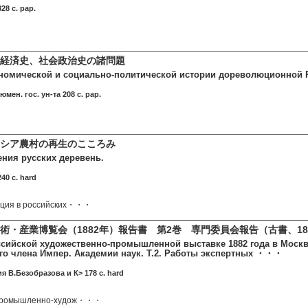
28 c. pap.
経済史、社会政治史の諸問題
омической и социально-политической истории дореволюционной Ро
мен. гос. ун-та 208 c. pap.
シア農村の再生のこころみ
ния русских деревень.
40 c. hard
ация в российских・・・
術・産業博覧会（1882年）報告書 第2巻 専門委員会報告（古書、18
ссийской художественно-промышленной выставке 1882 года в Москве
го члена Импер. Академии наук. Т.2. Работы экспертных ・・・
я В.Безобразова и К> 178 c. hard
 промышленно-худож・・・