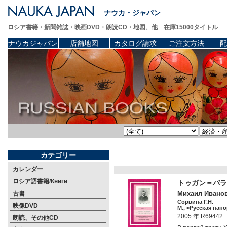
ナウカ・ジャパン
ロシア書籍・新聞雑誌・映画DVD・朗読CD・地図、他 在庫15000タイトル
ナウカジャパン
店舗地図
カタログ請求
ご注文方法
配
カテゴリー
カレンダー
ロシア語書籍/Книги
トゥガン＝バラ
Михаил Иванов
古書
Сорвина Г.Н.
映像DVD
М., <Русская пано
2005 年 R69442
朗読、その他CD