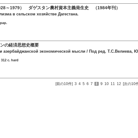
28～1979） ダゲスタン農村資本主義発生史 （1984年刊）
лизма в сельском хозяйстве Дагестана.
 pap.
ンの経済思想史概要
и азербайджанской экономической мысли / Под ред. Т.С.Велиева, 
312 c. hard
[前の10件]
3
4
5
6
7
8
9
10
11
12
[次の10件