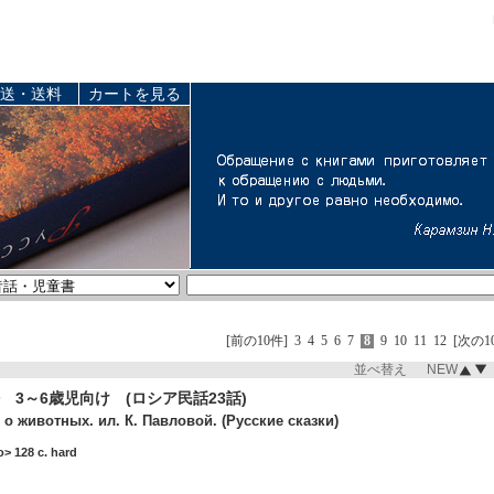
送・送料
カートを見る
[前の10件]
3
4
5
6
7
8
9
10
11
12
[次の1
並べ替え NEW
 3～6歳児向け (ロシア民話23話)
 о животных. ил. К. Павловой. (Русские сказки)
> 128 c. hard