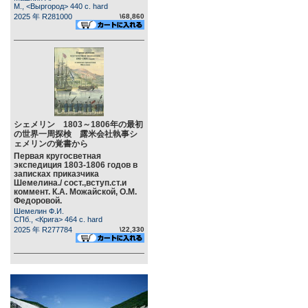
М., <Выргород> 440 c. hard
2025 年 R281000
\68,860
シェメリン 1803～1806年の最初
の世界一周探検 露米会社執事シ
ェメリンの覚書から
Первая кругосветная
экспедиция 1803-1806 годов в
записках приказчика
Шемелина./ сост.,вступ.ст.и
коммент. К.А. Можайской, О.М.
Федоровой.
Шемелин Ф.И.
СПб., <Крига> 464 c. hard
2025 年 R277784
\22,330