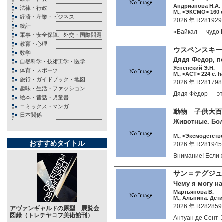
Андрианова Н.А.
法律・行政
М., <ЭКСМО> 160 c
経済・産業・ビジネス
2026 年 R281929
統計
«Байкал — чудо
軍事・安全保障、外交・国際問題
教育・心理
ウスペンスキー
数学
Дядя Федор, пе
自然科学・技術工学・医学
Успенский Э.Н.
体育・スポーツ
М., <АСТ> 224 c. h
旅行・ガイドブック・地図
2026 年 R281798
趣味・生活・ファッション
Дядя Фёдор — э
絵本・昔話・児童書
コミックス・マンガ
動物 子供大
日本関係
Животные. Бол
М., <Эксмодетство
おすすめタイトル
2026 年 R281945
Внимание! Если
サン＝テグジュ
Чему я могу на
Мартьянова В.
М., Альпина. Дети
2026 年 R282859
アヴァンギャルドの原型 展覧会
図録（トレチヤコフ美術館刊）
Антуан де Сен