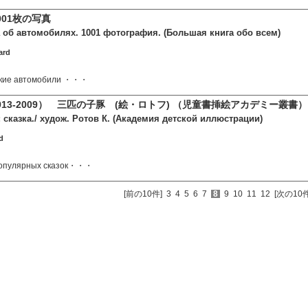
001枚の写真
 об автомобилях. 1001 фотография. (Большая книга обо всем)
ard
какие автомобили ・・・
13-2009） 三匹の子豚 (絵・ロトフ) （児童書挿絵アカデミー叢書）
 сказка./ худож. Ротов К. (Академия детской иллюстрации)
rd
популярных сказок・・・
[前の10件]
3
4
5
6
7
8
9
10
11
12
[次の10件