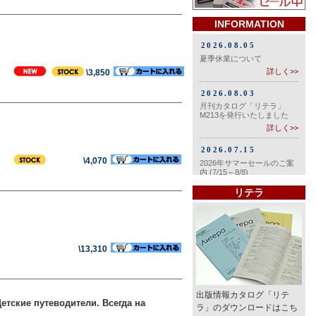
INFORMATION
\3,850
\4,070
リテラ
\13,310
出版情報カタログ「リテ
Детские путеводители. Всегда на
ラ」のダウンロードはこち