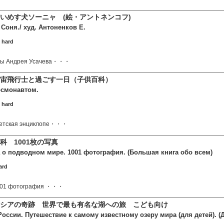
いめす犬ソーニャ (絵・アントネンコフ)
Соня./ худ. Антоненков Е.
 hard
зы Андрея Усачева・・・
宇宙飛行士と過ごす一日（子供百科）
осмонавтом.
 hard
детская энциклопе・・・
科 1001枚の写真
 о подводном мире. 1001 фотография. (Большая книга обо всем)
ard
1001 фотография ・・・
シアの奇跡 世界で最も有名な湖への旅 こども向け
России. Путешествие к самому известному озеру мира (для детей). (