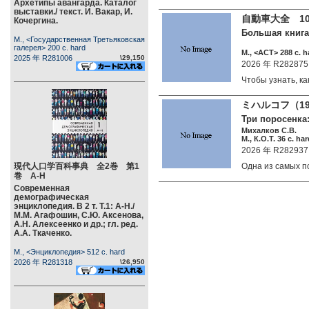
Архетипы авангарда. Каталог
выставки./ текст. И. Вакар, И.
自動車大全 1
Кочергина.
Большая книга
М., <Государственная Третьяковская
галерея> 200 c. hard
М., <АСТ> 288 c. h
2025 年 R281006
\29,150
2026 年 R282875
Чтобы узнать, 
ミハルコフ（19
Три поросенка:
Михалков С.В.
М., К.О.Т. 36 c. ha
2026 年 R282937
現代人口学百科事典 全2巻 第1
Одна из самых 
巻 А-Н
Современная
демографическая
энциклопедия. В 2 т. Т.1: А-Н./
М.М. Агафошин, С.Ю. Аксенова,
А.Н. Алексеенко и др.; гл. ред.
А.А. Ткаченко.
М., <Энциклопедия> 512 c. hard
2026 年 R281318
\26,950