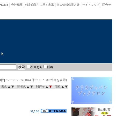
HOME
会社概要
特定商取引に基く表示
個人情報保護方針
サイトマップ
問合せ
在庫あり
新着
0件]
ページ 8/185 (1844 件中 71 〜 80 件目を表示)
書名
著者名
刊行年
価格
\6,160