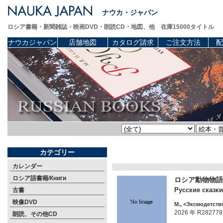
ナウカ・ジャパン
ロシア書籍・新聞雑誌・映画DVD・朗読CD・地図、他 在庫15000タイトル
ナウカジャパン
店舗地図
カタログ請求
ご注文方法
配
カテゴリー
カレンダー
ロシア語書籍/Книги
ロシア動物物語
Русские сказки
古書
映像DVD
М., <Эксмодетство
2026 年 R282778
朗読、その他CD