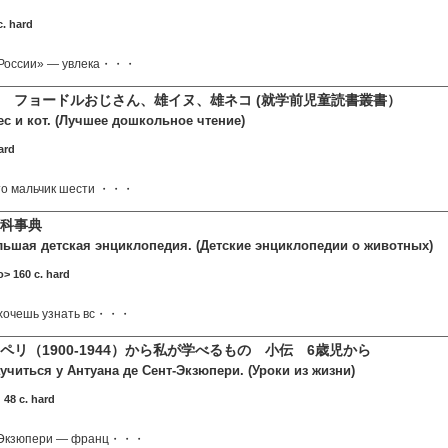
. hard
 России» — увлека・・・
 フョードルおじさん、雄イヌ、雄ネコ (就学前児童読書叢書）
с и кот. (Лучшее дошкольное чтение)
ard
то мальчик шести ・・・
百科事典
ьшая детская энциклопедия. (Детские энциклопедии о животных)
> 160 c. hard
 хочешь узнать вс・・・
ペリ（1900-1944）から私が学べるもの 小伝 6歳児から
учиться у Антуана де Сент-Экзюпери. (Уроки из жизни)
 48 c. hard
т-Экзюпери — франц・・・