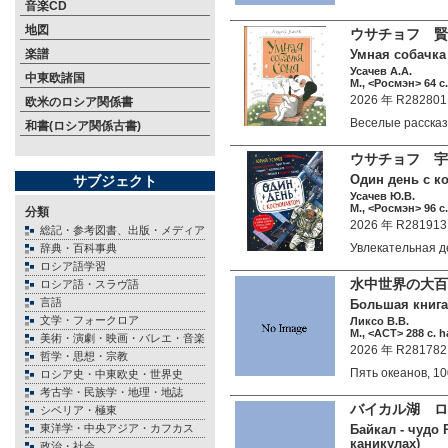
音楽CD
地図
ウサチョフ 賢
楽譜
Умная собачка 
Усачев А.А.
中東欧諸国
М., <Росмэн> 64 c.
2026 年 R282801
欧米のロシア関係書
Веселые расска
和書(ロシア関係古書)
ウサチョフ 
Один день с к
サブジェクト
Усачев Ю.В.
М., <Росмэн> 96 c.
分類
2026 年 R281913
総記・参考図書、出版・メディア
Увлекательная 
辞典・百科事典
ロシア語学習
水中世界の大百
ロシア語・スラヴ語
言語
Большая книга
文学・フォークロア
Ликсо В.В.
М., <АСТ> 288 c. h
美術・演劇・映画・バレエ・音楽
2026 年 R281782
哲学・思想・宗教
Пять океанов, 
ロシア史・中東欧史・世界史
考古学・民族学・地理・地誌
バイカル湖 ロ
シベリア・極東
東洋学・中央アジア・カフカス
Байкал - чудо 
каникулах)
政治・社会