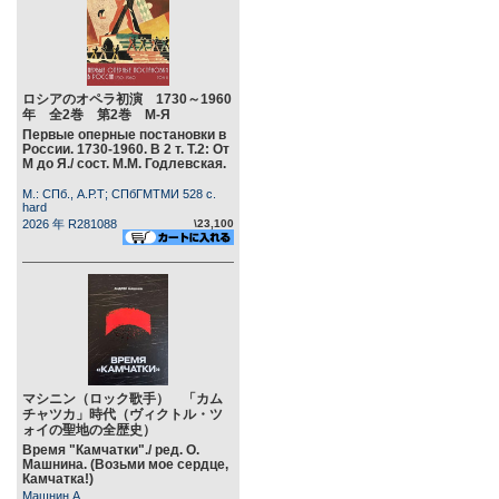
ロシアのオペラ初演 1730～1960
年 全2巻 第2巻 М-Я
Первые оперные постановки в
России. 1730-1960. В 2 т. Т.2: От
М до Я./ сост. М.М. Годлевская.
М.: СПб., А.Р.Т; СПбГМТМИ 528 c.
hard
2026 年 R281088
\23,100
マシニン（ロック歌手） 「カム
チャツカ」時代（ヴィクトル・ツ
ォイの聖地の全歴史）
Время "Камчатки"./ ред. О.
Машнина. (Возьми мое сердце,
Камчатка!)
Машнин А.