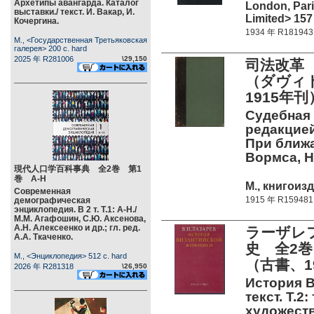
Архетипы авангарда. Каталог
London, Par
выставки./ текст. И. Вакар, И.
Limited> 157
Кочергина.
1934 年 R181943
М., <Государственная Третьяковская
галерея> 200 c. hard
2025 年 R281006
\29,150
司法改革 
（ダヴィ
1915年刊
Судебная р
редакцией
При ближа
Вормса, Н.
現代人口学百科事典 全2巻 第1
巻 А-Н
М., книгоиз
Современная
1915 年 R159481
демографическая
энциклопедия. В 2 т. Т.1: А-Н./
М.М. Агафошин, С.Ю. Аксенова,
А.Н. Алексеенко и др.; гл. ред.
ラーザレフ
А.А. Ткаченко.
史 全2
М., <Энциклопедия> 512 c. hard
（古書、1
2026 年 R281318
\26,950
История В
текст. Т.2
художеств