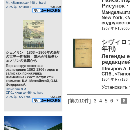
М., <Выргород> 440 c. hard
Рисунок
2025 年 R281000
\68,860
Мандельшта
New York, 
содружество
1967 年 R159065
シヴィロフ
年刊)
シェメリン 1803～1806年の最初
Легенды е
の世界一周探検 露米会社執事シ
ェメリンの覚書から
редакцией 
Первая кругосветная
Швыров А. 
экспедиция 1803-1806 годов в
СПб., <Типо
записках приказчика
Шемелина./ сост.,вступ.ст.и
1904 年 R77136
коммент. К.А. Можайской, О.М.
Федоровой.
Установить
Шемелин Ф.И.
СПб., <Крига> 464 c. hard
2025 年 R277784
\22,330
[前の10件]
3
4
5
6
7
8