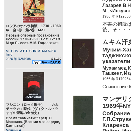
Лазарев В.Н
М., <Искусст
1986 年 R122866
本書の初版は
ロシアのオペラ初演 1730～1960
後、そ・・
年 全2巻 第2巻 М-Я
Первые оперные постановки в
России. 1730-1960. В 2 т. Т.2: От
ムキム汗
М до Я./ сост. М.М. Годлевская.
Муким-Хан
М.: СПб., А.Р.Т; СПбГМТМИ 528 c.
таджикско
hard
2026 年 R281088
\23,100
указатели
Мухаммед 
Ташкент, Из
1956 年 R170264
Сочинение
マンデリシ
1969年NY
マシニン（ロック歌手） 「カム
チャツカ」時代（ヴィクトル・ツ
Собрание 
ォイの聖地の全歴史）
Время "Камчатки"./ ред. О.
Г.П.Струв
Машнина. (Возьми мое сердце,
Кларенса 
Камчатка!)
Райса. Из
Машнин А.