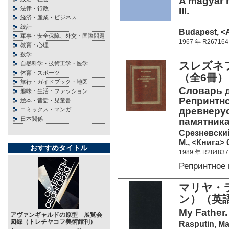
A magyar ny
法律・行政
III.
経済・産業・ビジネス
統計
Budapest, <A
軍事・安全保障、外交・国際問題
1967 年 R267164
教育・心理
数学
スレズネ
自然科学・技術工学・医学
体育・スポーツ
（全6冊）
旅行・ガイドブック・地図
Словарь др
趣味・生活・ファッション
Репринтно
絵本・昔話・児童書
древнеру
コミックス・マンガ
日本関係
памятникам
Срезневский
М., <Книга> 0
おすすめタイトル
1989 年 R284837
Репринтное
マリヤ・
ン）（英語
My Father. 
アヴァンギャルドの原型 展覧会
図録（トレチヤコフ美術館刊）
Rasputin, Ma