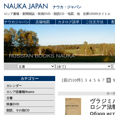
ナウカ・ジャパン
ロシア書籍・新聞雑誌・映画DVD・朗読CD・地図、他 在庫15000タイトル
ナウカジャパン
店舗地図
カタログ請求
ご注文方法
配
カテゴリー
[前の10件]
3
4
5
6
7
8
カレンダー
ロシア語書籍/Книги
並べ
古書
ヴラジミル
映像DVD
ロシア法制
朗読、その他CD
Обзор ист