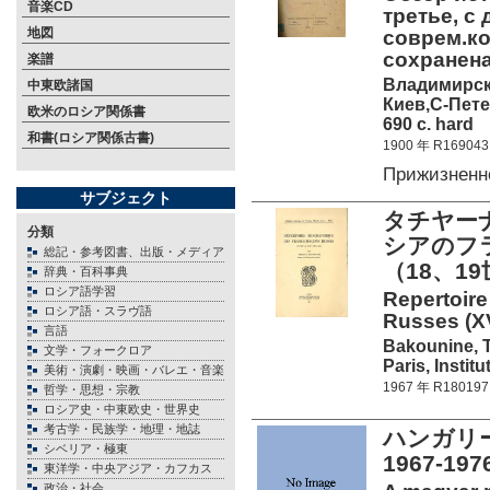
音楽CD
третье, с
地図
соврем.ко
сохранена.
楽譜
Владимирски
中東欧諸国
Киев,С-Пете
欧米のロシア関係書
690 c. hard
和書(ロシア関係古書)
1900 年 R169043
Прижизненн
サブジェクト
タチヤーナ
分類
シアのフ
総記・参考図書、出版・メディア
（18、1
辞典・百科事典
ロシア語学習
Repertoir
ロシア語・スラヴ語
Russes (XVI
言語
Bakounine, T
文学・フォークロア
Paris, Instit
美術・演劇・映画・バレエ・音楽
1967 年 R180197
哲学・思想・宗教
ロシア史・中東欧史・世界史
考古学・民族学・地理・地誌
ハンガリ
シベリア・極東
1967-19
東洋学・中央アジア・カフカス
政治・社会