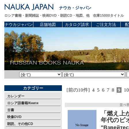
ナウカ・ジャパン
ロシア書籍・新聞雑誌・映画DVD・朗読CD・地図、他 在庫15000タイトル
ナウカジャパン
店舗地図
カタログ請求
ご注文方法
配
カテゴリー
[前の10件]
4
5
6
7
8
9
10
カレンダー
ロシア語書籍/Книги
並べ
古書
「燃え上が
映像DVD
年代のピ
朗読、その他CD
"Взвейтес