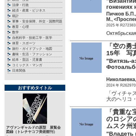
"Византий
法律・行政
гонениях 
経済・産業・ビジネス
Пичков Б.П.
統計
М., <Проспек
軍事・安全保障、外交・国際問題
2025 年 R272383
教育・心理
Октябрьска
数学
自然科学・技術工学・医学
体育・スポーツ
「空の勇
旅行・ガイドブック・地図
15年 写
趣味・生活・ファッション
絵本・昔話・児童書
"Витязь-аэ
コミックス・マンガ
Фотоальб
日本関係
Николаевка,
2024 年 R262970
おすすめタイトル
「ヴィチャ
大のヘリコ
「貴重な宝
のロシア
ムスク州
アヴァンギャルドの原型 展覧会
図録（トレチヤコフ美術館刊）
"Владеть 