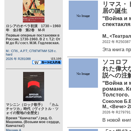
リマス・
居の誕生
"Война и 
спектакля.
ロシアのオペラ初演 1730～1960
年 全2巻 第2巻 М-Я
Первые оперные постановки в
М., <Театрал
России. 1730-1960. В 2 т. Т.2: От
2022 年 R250387
М до Я./ сост. М.М. Годлевская.
Эта книга 
М.: СПб., А.Р.Т; СПбГМТМИ 528 c.
hard
2026 年 R281088
\23,100
ソコロフ
れた偉大
説への注
"Война и 
романе. К
Толстого.
Соколов Б.В
マシニン（ロック歌手） 「カム
М., <Вече> 2
チャツカ」時代（ヴィクトル・ツ
2026 年 R279791
ォイの聖地の全歴史）
Время "Камчатки"./ ред. О.
В новой кн
Машнина. (Возьми мое сердце,
Камчатка!)
Машнин А.