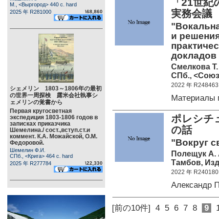
「21世
М., <Выргород> 440 c. hard
実務会議
2025 年 R281000
\68,860
"Вокальна
и решения
практичес
докладов
Смелкова Т.
СПб., <Союз
2022 年 R248463
シェメリン 1803～1806年の最初
の世界一周探検 露米会社執事シ
Материалы
ェメリンの覚書から
Первая кругосветная
ポレシチ
экспедиция 1803-1806 годов в
записках приказчика
の話
Шемелина./ сост.,вступ.ст.и
коммент. К.А. Можайской, О.М.
"Вокруг с
Федоровой.
Шемелин Ф.И.
Полещук А. 
СПб., <Крига> 464 c. hard
Тамбов, Изд
2025 年 R277784
\22,330
2022 年 R240180
Александр 
[前の10件]
4
5
6
7
8
9