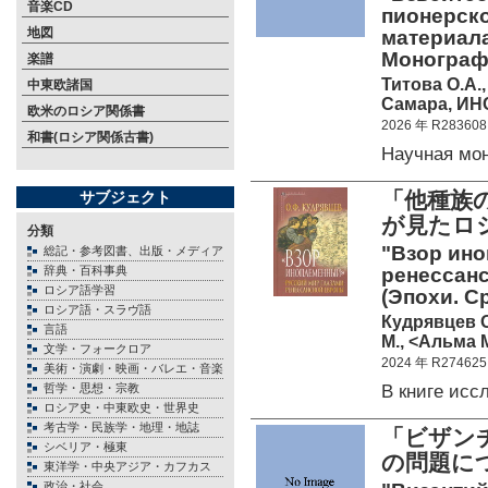
音楽CD
пионерско
地図
материала
Монограф
楽譜
Титова О.А.,
中東欧諸国
Самара, ИН
欧米のロシア関係書
2026 年 R283608
和書(ロシア関係古書)
Научная мо
「他種族
サブジェクト
が見たロシ
分類
"Взор ино
総記・参考図書、出版・メディア
辞典・百科事典
ренессанс
ロシア語学習
(Эпохи. С
ロシア語・スラヴ語
Кудрявцев 
言語
М., <Альма М
文学・フォークロア
2024 年 R274625
美術・演劇・映画・バレエ・音楽
В книге ис
哲学・思想・宗教
ロシア史・中東欧史・世界史
考古学・民族学・地理・地誌
「ビザン
シベリア・極東
の問題に
東洋学・中央アジア・カフカス
政治・社会