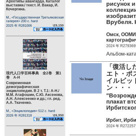
Архетипы авангарда. Каталог
рисунок и 
выставки./ текст. И. Вакар, И.
коллекции
Кочергина.
изобразит
М., <Государственная Третьяковская
Врубеля. 
галерея> 200 c. hard
2025 年 R281006
\29,150
Омск, ООМИИ
картографич
2024 年 R279369
Альбом-кат
「復活し
エト・ポ
現代人口学百科事典 全2巻 第1
巻 А-Н
イルビッ
Современная
ン・・・
демографическая
энциклопедия. В 2 т. Т.1: А-Н./
"Возрожд
М.М. Агафошин, С.Ю. Аксенова,
А.Н. Алексеенко и др.; гл. ред.
плакат вт
А.А. Ткаченко.
Ирбитског
М., <Энциклопедия> 512 c. hard
2026 年 R281318
\26,950
Ирбит, Ирби
2024 年 R272257