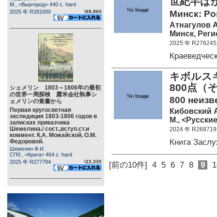
世紀半ば
М., <Выргород> 440 c. hard
2025 年 R281000
\68,860
Минск: Ро
Атнагулов А
Минск, Реги
2025 年 R276245
Краеведчес
キボルス
800点
シェメリン 1803～1806年の最初
の世界一周探検 露米会社執事シ
800 неизв
ェメリンの覚書から
Первая кругосветная
Кибовский А
экспедиция 1803-1806 годов в
М., <Русские
записках приказчика
Шемелина./ сост.,вступ.ст.и
2024 年 R268719
коммент. К.А. Можайской, О.М.
Книга Засл
Федоровой.
Шемелин Ф.И.
СПб., <Крига> 464 c. hard
2025 年 R277784
\22,330
[前の10件]
4
5
6
7
8
9
1