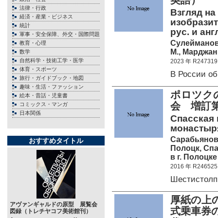
法律・行政
Взгляд на
経済・産業・ビジネス
изобразит
統計
рус. и анг
軍事・安全保障、外交・国際問題
Сулейманов Р
教育・心理
М., Марджан
数学
自然科学・技術工学・医学
2023 年 R247319
体育・スポーツ
В России о
旅行・ガイドブック・地図
趣味・生活・ファッション
ポロツク
絵本・昔話・児童書
会 増訂
コミックス・マンガ
日本関係
Спасская
монастыря 
Сарабьянов
おすすめタイトル
Полоцк, Сп
в г. Полоцке
2016 年 R246525
Шестистол
厚紙の上
アヴァンギャルドの原型 展覧会
式乗車券の
図録（トレチヤコフ美術館刊）