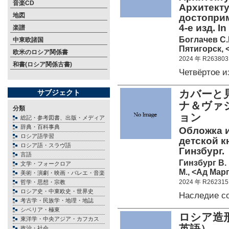
音楽CD
Архитект
地図
достоприм
4-е изд. I
楽譜
Боглачeв С.
中東欧諸国
Пятигорск, 
欧米のロシア関係書
2024 年 R263803
和書(ロシア関係古書)
Четвёртое 
カバーと
サブジェクト
ナ＆ヴァ
分類
ョン
総記・参考図書、出版・メディア
辞典・百科事典
Обложка и
ロシア語学習
детской к
ロシア語・スラヴ語
Гинзбург.
言語
Гинзбург В.
文学・フォークロア
М., <Ад Марг
美術・演劇・映画・バレエ・音楽
2024 年 R262315
哲学・思想・宗教
ロシア史・中東欧史・世界史
Наследие с
考古学・民族学・地理・地誌
シベリア・極東
ロシア造形
東洋学・中央アジア・カフカス
英語）
政治・社会