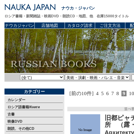
ナウカ・ジャパン
ロシア書籍・新聞雑誌・映画DVD・朗読CD・地図、他 在庫15000タイトル
ナウカジャパン
店舗地図
カタログ請求
ご注文方法
配
カテゴリー
[前の10件]
4
5
6
7
8
9
1
カレンダー
ロシア語書籍/Книги
並べ
古書
旧都ピャ
映像DVD
所 （露
朗読、その他CD
Архитекту