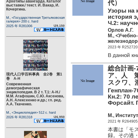
Архетипы авангарда. Каталог
代）
выставки./ текст. И. Вакар, И.
Кочергина.
Узоры на 
история э
М., <Государственная Третьяковская
галерея> 200 c. hard
Ч.2: науч
2025 年 R281006
\29,150
Орлов А.Г.
М., <Учебно
железнодоро
2023 年 R252720
В данной к
総合計画-
ア、人 第
現代人口学百科事典 全2巻 第1
巻 А-Н
スクワ、
Современная
демографическая
Генплан-70
энциклопедия. В 2 т. Т.1: А-Н./
Кн.2: 70 л
М.М. Агафошин, С.Ю. Аксенова,
А.Н. Алексеенко и др.; гл. ред.
Форсайт. Г
А.А. Ткаченко.
М., <Энциклопедия> 512 c. hard
М., Институ
2026 年 R281318
\26,950
2021 年 R264905
本書は「モス
録。その過