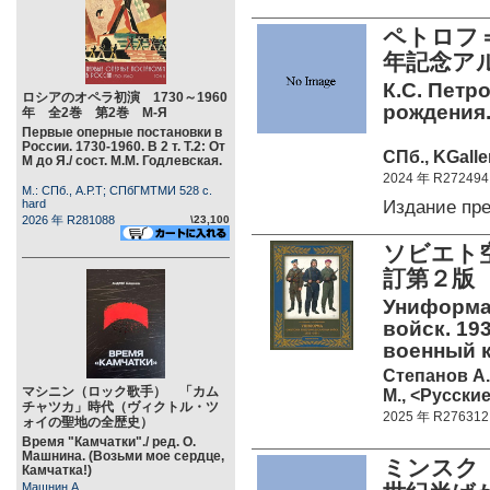
ペトロフ＝
年記念ア
К.С. Петр
ロシアのオペラ初演 1730～1960
рождения
年 全2巻 第2巻 М-Я
Первые оперные постановки в
России. 1730-1960. В 2 т. Т.2: От
СПб., KGalle
М до Я./ сост. М.М. Годлевская.
2024 年 R272494
М.: СПб., А.Р.Т; СПбГМТМИ 528 c.
Издание пр
hard
2026 年 R281088
\23,100
ソビエト空
訂第２版
Униформа
войск. 193
военный 
Степанов А.
マシニン（ロック歌手） 「カム
М., <Русские
チャツカ」時代（ヴィクトル・ツ
2025 年 R276312
ォイの聖地の全歴史）
Время "Камчатки"./ ред. О.
Машнина. (Возьми мое сердце,
ミンスク
Камчатка!)
Машнин А.